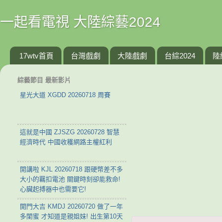
一起看電視 大陸綜藝2024
17wtv首頁
台灣戲劇
大陸戲劇
台綜2024
陸
綜藝節目 最新影片
星光大道 XGDD 20260718 周賽
這就是中國 ZJSZG 20260728 智慧
經濟時代 中國收穫網路主權紅利
開講啦 KJL 20260718 跟硬幣差不多
大小的羈扣電池 關鍵時刻卻能救命!
心臟起搏器中也需要它!
開門大吉 KMDJ 20260720 做了一年
多閨蜜 才知道是親姐妹! 出生第10天