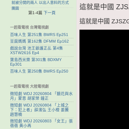
就被分開的兩人 以出人意料的方式
這就是中國 ZJS
團圓
第1-4篇
下一頁
這就是中國 ZJSZG
一起看電視 台灣電視劇
百味人生 第251集 BWRS Ep251
豆腐媽媽 第162集 DFMM Ep162
戲說台灣 池王爺護正乩 第4集
XSTW2616 Ep4
寶島西米樂 第301集 BDXMY
Ep301
百味人生 第250集 BWRS Ep250
一起看電視 大陸電視劇
微短劇 WDJ 20260804 「鏡花與水
月」蒙恩 胡家榮 鐘正
微短劇 WDJ 20260804 「上城之
下：犯上者」薛濱弘 王小橙 姜騰
趙慧楠
微短劇 WDJ 20260803 「女王」張
蓓蓓 黃小再