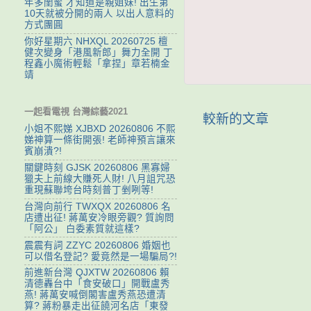
年多閨蜜 才知道是親姐妹! 出生第
10天就被分開的兩人 以出人意料的
方式團圓
你好星期六 NHXQL 20260725 檀
健次變身「港風新郎」舞力全開 丁
程鑫小魔術輕鬆「拿捏」章若楠金
靖
一起看電視 台灣綜藝2021
較新的文章
小姐不熙娣 XJBXD 20260806 不熙
娣神算一條街開張! 老師神預言讓來
賓崩潰?!
關鍵時刻 GJSK 20260806 黑寡婦
獵夫上前線大賺死人財! 八月詛咒恐
重現蘇聯垮台時刻普丁剉咧等!
台灣向前行 TWXQX 20260806 名
店遭出征! 蔣萬安冷眼旁觀? 質詢問
「阿公」 白委素質就這樣?
震震有詞 ZZYC 20260806 婚姻也
可以借名登記? 愛竟然是一場騙局?!
前進新台灣 QJXTW 20260806 賴
清德轟台中「食安破口」開戰盧秀
燕! 蔣萬安喊倒閣害盧秀燕恐遭清
算? 蔣粉暴走出征饒河名店「東發