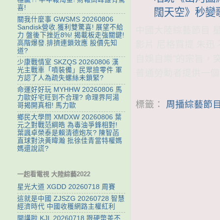
喜!
闊天空》秒變歌
關我什麼事 GWSMS 20260806
Sandisk營收.獲利雙驚喜! 展望不給
中國大陸綜藝節目 星光
力 盤後下挫近8%! 揭載板走強關鍵!
高階爆發.排擠連鎖效應 股價先知
影片 尼格買提 朱
道?
自娛自樂”的宗旨，
少康戰情室 SKZQS 20260806 漢
光主戰車「噴裝備」民眾撿零件 軍
普通勞動者提供一個
方認了人為疏失螺絲未鎖緊?
命運好好玩 MYHHW 20260806 馬
力歐好宅旺到不合理? 命理界阿湯
標籤：
周播綜藝節目
哥揭開真相! 馬力歐
鄉民大學問 XMDXW 20260806 葉
元之對戰范綱皓 為毒油爭鋒相對!
葉諷卓榮泰是賴清德炮灰? 陳智菡
直球對決黃暐瀚 批徐佳青當特權媽
媽還說謊?
一起看電視 大陸綜藝2022
星光大道 XGDD 20260718 周賽
這就是中國 ZJSZG 20260728 智慧
經濟時代 中國收穫網路主權紅利
開講啦 KJL 20260718 跟硬幣差不