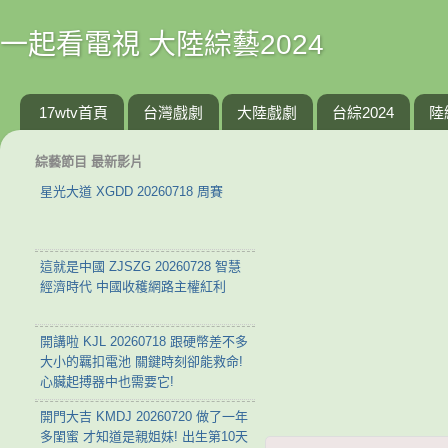
一起看電視 大陸綜藝2024
17wtv首頁
台灣戲劇
大陸戲劇
台綜2024
陸
綜藝節目 最新影片
星光大道 XGDD 20260718 周賽
這就是中國 ZJSZG 20260728 智慧
經濟時代 中國收穫網路主權紅利
開講啦 KJL 20260718 跟硬幣差不多
大小的羈扣電池 關鍵時刻卻能救命!
心臟起搏器中也需要它!
開門大吉 KMDJ 20260720 做了一年
多閨蜜 才知道是親姐妹! 出生第10天