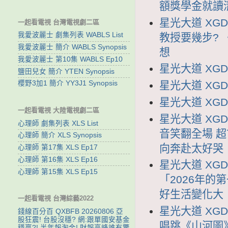
額獎學金就讀
星光大道 XGD
一起看電視 台灣電視劇二區
我愛波麗士 劇集列表 WABLS List
教授要幾步?
我愛波麗士 簡介 WABLS Synopsis
想
我愛波麗士 第10集 WABLS Ep10
星光大道 XGDD
鹽田兒女 簡介 YTEN Synopsis
星光大道 XGDD
櫻野3加1 簡介 YY3J1 Synopsis
星光大道 XGDD
一起看電視 大陸電視劇二區
星光大道 XGD
心理師 劇集列表 XLS List
音笑翻全場 超
心理師 簡介 XLS Synopsis
向奔赴太好哭
心理師 第17集 XLS Ep17
心理師 第16集 XLS Ep16
星光大道 XGD
心理師 第15集 XLS Ep15
「2026年的
好生活變化大
一起看電視 台灣綜藝2022
星光大道 XGD
錢線百分百 QXBFB 20260806 亞
股狂震! 台股沒穩? 網:跟單國安基金
唱跳《山河圖
穩贏?! 半年報淘金! 財報高峰誰有驚