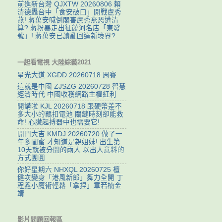
前進新台灣 QJXTW 20260806 賴
清德轟台中「食安破口」開戰盧秀
燕! 蔣萬安喊倒閣害盧秀燕恐遭清
算? 蔣粉暴走出征饒河名店「東發
號」! 蔣萬安已讀亂回達新境界?
一起看電視 大陸綜藝2021
星光大道 XGDD 20260718 周賽
這就是中國 ZJSZG 20260728 智慧
經濟時代 中國收穫網路主權紅利
開講啦 KJL 20260718 跟硬幣差不
多大小的羈扣電池 關鍵時刻卻能救
命! 心臟起搏器中也需要它!
開門大吉 KMDJ 20260720 做了一
年多閨蜜 才知道是親姐妹! 出生第
10天就被分開的兩人 以出人意料的
方式團圓
你好星期六 NHXQL 20260725 檀
健次變身「港風新郎」舞力全開 丁
程鑫小魔術輕鬆「拿捏」章若楠金
靖
影片問題回報區