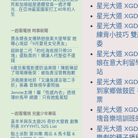
星光大道 XGDD
死新加坡組屋遺體發臭一週才曝
光...在亞洲最富國家打工40年的人
生
星光大道 XGDD
星光大道 XGD
一起看電視 時事新聞
練背小技巧 
賈永婕長女爆熱戀旅美大提琴家 她
委
曝心境認「9月要見女兒男友」
超帥星二代「約吃海底撈只帶10
星光大道 XGD
塊」還點貴的！爆讓人代墊從不還
錢
娘在意大利留
6歲兒看電影遭奶油淋頭！陳凱琳認
站
了現場爆衝突：被指責沒管教抱歉
洪堯開車哈菸「又讓吳謹言吸二手
星光大道 XGD
菸」挨轟 昔無視孕妻照抽
到家鄉做鼓匠
Jennie太辣！曬「性感內衣」透視
薄紗馬甲 網讚：只有她能駕馭
票
星光大道 XGD
一起看電視 兒童少年專區
塊音樂培訓班
喜羊羊與灰太狼25 奇妙大營救 劇集
列表 XYYYHTL S25 List
星光大道 XGD
黏土派對 第30集 南瓜 & 馬卡龍 &
樂劇的種子播