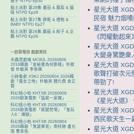
猴子 NTPD Ep30
黏土派對 第28集 番茄 & 鳳梨 & 貓
星光大道 XGD
咪 NTPD Ep28
民宿 魅力烟
黏土派對 第27集 餅乾 & 禮物 &
BABY NTPD Ep27
星光大道 XGD
黏土派對 第26集 蘑菇 & 粽子 & 企
《閃耀動起來
鵝 NTPD Ep26
星光大道 XGD
一起看電視 戲劇資訊
大變身驚艷衆
米蟲煲劇咯 MCBJL 20260806
星光大道 XGD
2018韓劇「金秘書為何那樣」朴敘
俊 朴敏英 李泰煥
歌聲打破次元
小帥看劇 XSKJ 20260804 2026韓
帶勁了!
劇「魔女之吻」朴敏英 魏化儁 金正
賢
星光大道 XGD
科幻桃小柏 KHTXB 20260806
2026歐美電影「猛屍一家親」
《星光大道》
科幻桃小柏 KHTXB 20260805
星光大道 XGD
2026歐美電影「屍變焚場」「鬼玩
人6：煉獄」
西民歌天生一
科幻桃小柏 KHTXB 20260804
2026韓劇「鬼謎東宮」南柱赫 盧允
星光大道 XGD
瑞 曹承佑