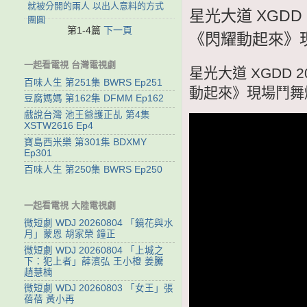
就被分開的兩人 以出人意料的方式
星光大道 XGDD
團圓
第1-4篇
下一頁
《閃耀動起來》
一起看電視 台灣電視劇
星光大道 XGDD 
百味人生 第251集 BWRS Ep251
動起來》現場鬥舞
豆腐媽媽 第162集 DFMM Ep162
戲說台灣 池王爺護正乩 第4集
XSTW2616 Ep4
寶島西米樂 第301集 BDXMY
Ep301
百味人生 第250集 BWRS Ep250
一起看電視 大陸電視劇
微短劇 WDJ 20260804 「鏡花與水
月」蒙恩 胡家榮 鐘正
微短劇 WDJ 20260804 「上城之
下：犯上者」薛濱弘 王小橙 姜騰
趙慧楠
微短劇 WDJ 20260803 「女王」張
蓓蓓 黃小再