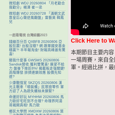
微短劇 WDJ 20260804 「月老勸合
我勸分」楊澤 崔一梁
微短劇 WDJ 20260728 「滿朝文武
靠皇后心聲逆風翻盤」雷藝昊 韓鳳
兒
一起看電視 台灣綜藝2023
Click Here to W
錢線百分百 QXBFB 20260806 亞
股狂震! 台股沒穩? 網:跟單國安基金
穩贏?! 半年報淘金! 財報高峰誰有驚
本期節目主要内容
喜!
一場周賽，來自全
關我什麼事 GWSMS 20260806
Sandisk營收.獲利雙驚喜! 展望不給
軍。經過比拼，最
力 盤後下挫近8%! 揭載板走強關鍵!
高階爆發.排擠連鎖效應 股價先知
道?
少康戰情室 SKZQS 20260806 漢
光主戰車「噴裝備」民眾撿零件 軍
方認了人為疏失螺絲未鎖緊?
命運好好玩 MYHHW 20260806 馬
力歐好宅旺到不合理? 命理界阿湯
哥揭開真相! 馬力歐
鄉民大學問 XMDXW 20260806 葉