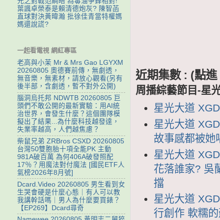
元之對戰范綱皓 為毒油爭鋒相對!
葉諷卓榮泰是賴清德炮灰? 陳智菡
直球對決黃暐瀚 批徐佳青當特權媽
媽還說謊?
一起看電視 網紅專區
老高與小茉 Mr & Mrs Gao LGYXM
20260805 奧德賽前傳，無劇透，
近期集數 : (
無音樂，無素材，請放心觀看(另有
後半部，含劇透，暫不對外公開)
周播綜藝節目-星
腦洞烏托邦 NDWTB 20260805 巨
星光大道 XGDD
頭們不敢公開的最新實驗：用AI統
治世界，會發生什麼？這個團隊模
擬出了結果...為什麼科技越發達，
星光大道 XGD
失業率越高，人們越焦慮？
故事感都被她
柴鼠兄弟 ZRBros CSXD 20260805
台灣50雙胞胎十項全能PK 主動
星光大道 XGD
981A破百萬 為何406A破發照配
17％？用魔法對付魔法 [國民ETF人
花落誰家? 吳
氣榜2026年8月號]
擋
Dcard.Video 20260805 男生看到女
生哭會硬是什麼心態｜有人可以教
星光大道 XGD
我講幹話嗎｜男人為什麼要買錶？
【EP269】Dcard尋奇
行創作 軟糯
Namewee 20260805 黃明志二舅猝