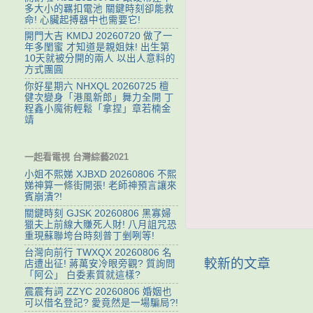
多大小的羈扣電池 關鍵時刻卻能救
命! 心臟起搏器中也需要它!
開門大吉 KMDJ 20260720 做了一
年多閨蜜 才知道是親姐妹! 出生第
10天就被分開的兩人 以出人意料的
方式團圓
你好星期六 NHXQL 20260725 檀
健次變身「港風新郎」舞力全開 丁
程鑫小魔術輕鬆「拿捏」章若楠金
靖
一起看電視 台灣綜藝2021
小姐不熙娣 XJBXD 20260806 不熙
娣神算一條街開張! 老師神預言讓來
賓崩潰?!
關鍵時刻 GJSK 20260806 黑寡婦
獵夫上前線大賺死人財! 八月詛咒恐
重現蘇聯垮台時刻普丁剉咧等!
台灣向前行 TWXQX 20260806 名
較新的文章
店遭出征! 蔣萬安冷眼旁觀? 質詢問
「阿公」 白委素質就這樣?
震震有詞 ZZYC 20260806 婚姻也
可以借名登記? 愛竟然是一場騙局?!