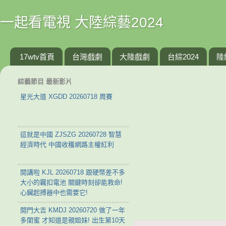
一起看電視 大陸綜藝2024
17wtv首頁
台灣戲劇
大陸戲劇
台綜2024
陸
綜藝節目 最新影片
星光大道 XGDD 20260718 周賽
這就是中國 ZJSZG 20260728 智慧
經濟時代 中國收穫網路主權紅利
開講啦 KJL 20260718 跟硬幣差不多
大小的羈扣電池 關鍵時刻卻能救命!
心臟起搏器中也需要它!
開門大吉 KMDJ 20260720 做了一年
多閨蜜 才知道是親姐妹! 出生第10天