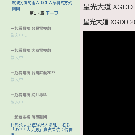
就被分開的兩人 以出人意料的方式
星光大道 XGDD 
團圓
第1-4篇
下一頁
星光大道 XGDD 2
一起看電視 台灣電視劇
載入中…
一起看電視 大陸電視劇
載入中…
一起看電視 台灣綜藝2023
載入中…
一起看電視 網紅專區
載入中…
一起看電視 時事新聞
朴軫永高顏值經紀人爆紅！ 獲封
「JYP四大美男」嘉賓看傻：偶像
吧