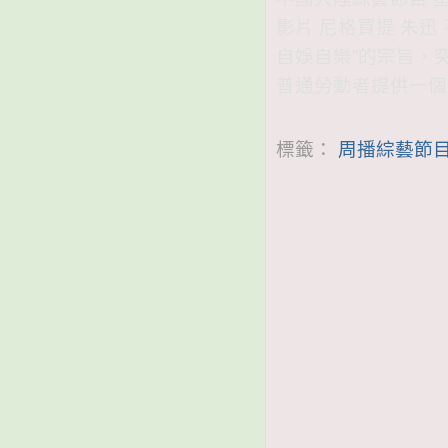
影片 尼格買提 朱
自娛自樂”的宗旨，
普通勞動者提供一個
標籤：
周播綜藝節目