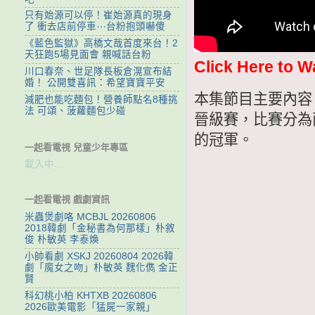
只有始源可以停！崔始源真的現身
了 衝去店前停車⋯台粉抱頭嚇傻
《藍色監獄》高橋文哉首度來台！2
天狂跑5場見面會 親喊話台粉
Click Here to W
川口春奈、世足隊長板倉滉宣布結
婚！ 公開雙喜訊：希望寶寶平安
本集節目主要內容
減肥也能吃麵包！營養師點名8種挑
法 可頌、菠蘿麵包少碰
晉級賽，比賽分為
的冠軍。
一起看電視 兒童少年專區
載入中…
一起看電視 戲劇資訊
米蟲煲劇咯 MCBJL 20260806
2018韓劇「金秘書為何那樣」朴敘
俊 朴敏英 李泰煥
小帥看劇 XSKJ 20260804 2026韓
劇「魔女之吻」朴敏英 魏化儁 金正
賢
科幻桃小柏 KHTXB 20260806
2026歐美電影「猛屍一家親」