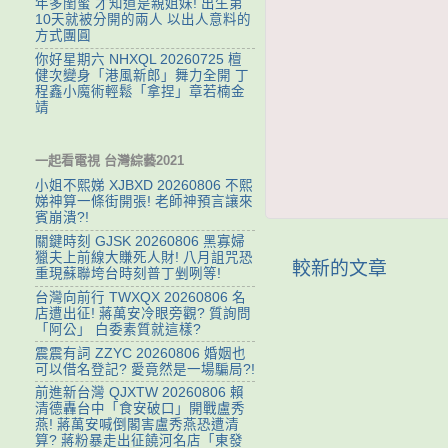
年多閨蜜 才知道是親姐妹! 出生第
10天就被分開的兩人 以出人意料的
方式團圓
你好星期六 NHXQL 20260725 檀
健次變身「港風新郎」舞力全開 丁
程鑫小魔術輕鬆「拿捏」章若楠金
靖
一起看電視 台灣綜藝2021
小姐不熙娣 XJBXD 20260806 不熙
娣神算一條街開張! 老師神預言讓來
賓崩潰?!
關鍵時刻 GJSK 20260806 黑寡婦
獵夫上前線大賺死人財! 八月詛咒恐
較新的文章
重現蘇聯垮台時刻普丁剉咧等!
台灣向前行 TWXQX 20260806 名
店遭出征! 蔣萬安冷眼旁觀? 質詢問
「阿公」 白委素質就這樣?
震震有詞 ZZYC 20260806 婚姻也
可以借名登記? 愛竟然是一場騙局?!
前進新台灣 QJXTW 20260806 賴
清德轟台中「食安破口」開戰盧秀
燕! 蔣萬安喊倒閣害盧秀燕恐遭清
算? 蔣粉暴走出征饒河名店「東發