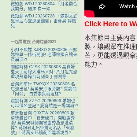
微短劇 WDJ 20260804 「月老勸合
我勸分」楊澤 崔一梁
微短劇 WDJ 20260728 「滿朝文武
靠皇后心聲逆風翻盤」雷藝昊 韓鳳
Click Here to W
兒
本集節目主要內容
一起看電視 台灣綜藝2023
製，讓觀眾在推理
小姐不熙娣 XJBXD 20260806 不熙
芒，更能透過觀察
娣神算一條街開張! 老師神預言讓來
賓崩潰?!
能力。
關鍵時刻 GJSK 20260806 黑寡婦
獵夫上前線大賺死人財! 八月詛咒恐
重現蘇聯垮台時刻普丁剉咧等!
台灣向前行 TWXQX 20260806 名
店遭出征! 蔣萬安冷眼旁觀? 質詢問
「阿公」 白委素質就這樣?
震震有詞 ZZYC 20260806 婚姻也
可以借名登記? 愛竟然是一場騙局?!
前進新台灣 QJXTW 20260806 賴
清德轟台中「食安破口」開戰盧秀
燕! 蔣萬安喊倒閣害盧秀燕恐遭清
算? 蔣粉暴走出征饒河名店「東發
號」! 蔣萬安已讀亂回達新境界?