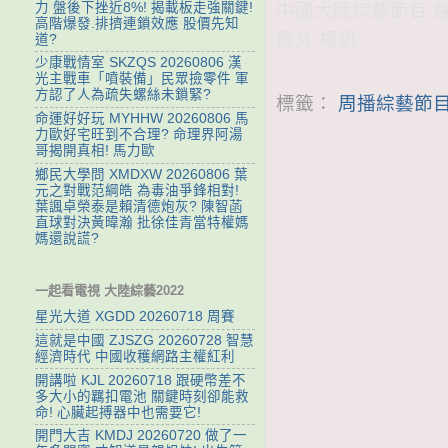
力 盤後下挫近8%! 揭載板走強關鍵!
中國大陸綜藝節目 越戰
高階爆發.排擠連鎖效應 股價先知
影片 楊帆
道?
少康戰情室 SKZQS 20260806 漢
光主戰車「噴裝備」民眾撿零件 軍
方認了人為疏失螺絲未鎖緊?
標籤：
周播綜藝節目
命運好好玩 MYHHW 20260806 馬
力歐好宅旺到不合理? 命理界阿湯
哥揭開真相! 馬力歐
鄉民大學問 XMDXW 20260806 葉
元之對戰范綱皓 為毒油爭鋒相對!
葉諷卓榮泰是賴清德炮灰? 陳智菡
直球對決黃暐瀚 批徐佳青當特權媽
媽還說謊?
一起看電視 大陸綜藝2022
星光大道 XGDD 20260718 周賽
這就是中國 ZJSZG 20260728 智慧
經濟時代 中國收穫網路主權紅利
開講啦 KJL 20260718 跟硬幣差不
多大小的羈扣電池 關鍵時刻卻能救
命! 心臟起搏器中也需要它!
開門大吉 KMDJ 20260720 做了一