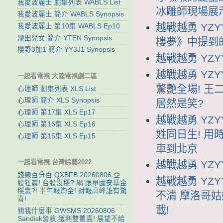
我愛波麗士 劇集列表 WABLS List
冰雕師現場展
我愛波麗士 簡介 WABLS Synopsis
越戰越勇 YZY
我愛波麗士 第10集 WABLS Ep10
鹽田兒女 簡介 YTEN Synopsis
樓夢》中提到
櫻野3加1 簡介 YY3J1 Synopsis
越戰越勇 YZYY
越戰越勇 YZY
一起看電視 大陸電視劇二區
驚艷全場! 
心理師 劇集列表 XLS List
心理師 簡介 XLS Synopsis
居然是笑?
心理師 第17集 XLS Ep17
越戰越勇 YZY
心理師 第16集 XLS Ep16
姓同日生! 用
心理師 第15集 XLS Ep15
車到北京
一起看電視 台灣綜藝2022
越戰越勇 YZYY
錢線百分百 QXBFB 20260806 亞
越戰越勇 YZY
股狂震! 台股沒穩? 網:跟單國安基金
穩贏?! 半年報淘金! 財報高峰誰有驚
不清 摩洛哥
喜!
載!
關我什麼事 GWSMS 20260806
Sandisk營收.獲利雙驚喜! 展望不給