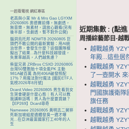
一起看電視 網紅專區
老高與小茉 Mr & Mrs Gao LGYXM
20260805 奧德賽前傳，無劇透，
無音樂，無素材，請放心觀看(另有
近期集數 : (
後半部，含劇透，暫不對外公開)
周播綜藝節目-越
腦洞烏托邦 NDWTB 20260805 巨
頭們不敢公開的最新實驗：用AI統
越戰越勇 YZY
治世界，會發生什麼？這個團隊模
擬出了結果...為什麼科技越發達，
年殿...這些
失業率越高，人們越焦慮？
柴鼠兄弟 ZRBros CSXD 20260805
越戰越勇 YZY
台灣50雙胞胎十項全能PK 主動
了一壺開水 
981A破百萬 為何406A破發照配
17％？用魔法對付魔法 [國民ETF人
氣榜2026年8月號]
越戰越勇 YZY
Dcard.Video 20260805 男生看到女
門國旗護衛隊
生哭會硬是什麼心態｜有人可以教
我講幹話嗎｜男人為什麼要買錶？
旗任務
【EP269】Dcard尋奇
越戰越勇 YZYY
Namewee 20260805 黃明志二舅猝
死新加坡組屋遺體發臭一週才曝
越戰越勇 YZYY
光...在亞洲最富國家打工40年的人
生