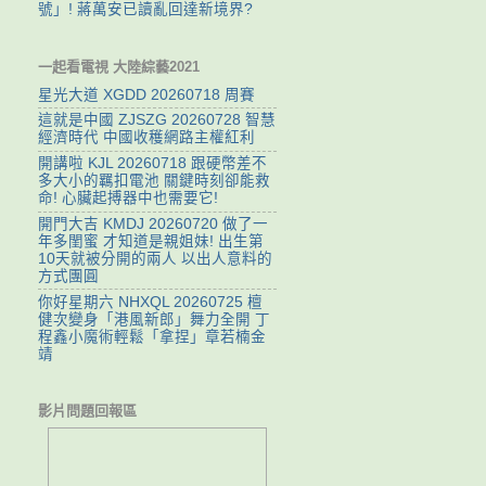
號」! 蔣萬安已讀亂回達新境界?
一起看電視 大陸綜藝2021
星光大道 XGDD 20260718 周賽
這就是中國 ZJSZG 20260728 智慧
經濟時代 中國收穫網路主權紅利
開講啦 KJL 20260718 跟硬幣差不
多大小的羈扣電池 關鍵時刻卻能救
命! 心臟起搏器中也需要它!
開門大吉 KMDJ 20260720 做了一
年多閨蜜 才知道是親姐妹! 出生第
10天就被分開的兩人 以出人意料的
方式團圓
你好星期六 NHXQL 20260725 檀
健次變身「港風新郎」舞力全開 丁
程鑫小魔術輕鬆「拿捏」章若楠金
靖
影片問題回報區