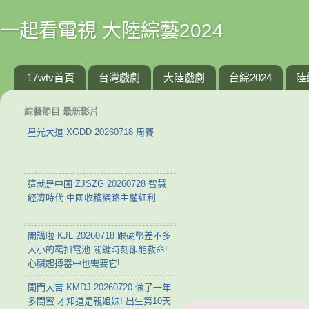
一起看電視 大陸綜藝2024
17wtv首頁
台灣戲劇
大陸戲劇
台綜2024
陸
綜藝節目 最新影片
星光大道 XGDD 20260718 周賽
這就是中國 ZJSZG 20260728 智慧
經濟時代 中國收穫網路主權紅利
開講啦 KJL 20260718 跟硬幣差不多
大小的羈扣電池 關鍵時刻卻能救命!
心臟起搏器中也需要它!
開門大吉 KMDJ 20260720 做了一年
多閨蜜 才知道是親姐妹! 出生第10天