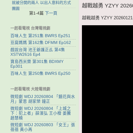
就被分開的兩人 以出人意料的方式
越戰越勇 YZYY 202
團圓
第1-4篇
下一頁
越戰越勇 YZYY 202601
一起看電視 台灣電視劇
百味人生 第251集 BWRS Ep251
豆腐媽媽 第162集 DFMM Ep162
戲說台灣 池王爺護正乩 第4集
XSTW2616 Ep4
寶島西米樂 第301集 BDXMY
Ep301
百味人生 第250集 BWRS Ep250
一起看電視 大陸電視劇
微短劇 WDJ 20260804 「鏡花與水
月」蒙恩 胡家榮 鐘正
微短劇 WDJ 20260804 「上城之
下：犯上者」薛濱弘 王小橙 姜騰
趙慧楠
微短劇 WDJ 20260803 「女王」張
蓓蓓 黃小再