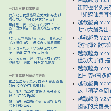
越戰越勇 YZY
笛的極限究竟
一起看電視 時事新聞
「如聽仙樂耳
賈永婕長女爆熱戀旅美大提琴家 她
曝心境認「9月要見女兒男友」
越戰越勇 YZY
超帥星二代「約吃海底撈只帶10
七旬大爺秀出
塊」還點貴的！爆讓人代墊從不還
錢
越戰越勇 YZY
6歲兒看電影遭奶油淋頭！陳凱琳認
了現場爆衝突：被指責沒管教抱歉
歌指揮? 歡
洪堯開車哈菸「又讓吳謹言吸二手
越戰越勇 YZY
菸」挨轟 昔無視孕妻照抽
Jennie太辣！曬「性感內衣」透視
僅功夫了得 
薄紗馬甲 網讚：只有她能駕馭
越戰越勇 YZY
回村養6萬多條
一起看電視 兒童少年專區
喜羊羊與灰太狼25 奇妙大營救 劇集
越戰越勇 YZY
列表 XYYYHTL S25 List
畝「稻夢空間
黏土派對 第30集 南瓜 & 馬卡龍 &
猴子 NTPD Ep30
越戰越勇 YZY
黏土派對 第28集 番茄 & 鳳梨 & 貓
國家的雙酋長
咪 NTPD Ep28