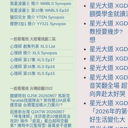
我愛波麗士 簡介 WABLS Synopsis
星光大道 XGD
我愛波麗士 第10集 WABLS Ep10
額獎學金就讀
鹽田兒女 簡介 YTEN Synopsis
星光大道 XGD
櫻野3加1 簡介 YY3J1 Synopsis
教授要幾步?
想
一起看電視 大陸電視劇二區
心理師 劇集列表 XLS List
星光大道 XGDD
心理師 簡介 XLS Synopsis
星光大道 XGDD
心理師 第17集 XLS Ep17
心理師 第16集 XLS Ep16
星光大道 XGDD
心理師 第15集 XLS Ep15
星光大道 XGD
音笑翻全場 超
一起看電視 台灣綜藝2022
向奔赴太好哭
關鍵時刻 GJSK 20260807 馬斯克
Terafab找錯隊友? 英特爾18A良率
星光大道 XGD
遭質疑 台積電加碼火力展示!?
「2026年的
前進新台灣 QJXTW 20260807
「神鬼律師」涉詐慈濟10億掀政治
好生活變化大
攻防! 操作「疫苗」藍白超時空翻
車? 陳時中沉冤得雪! 蔣萬安不道歉