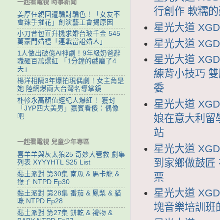
一起看電視 時事新聞
行創作 軟糯
姜厚任親回遭騙財騙色！「女友不
會辣手摧花」創演藝工會揭原因
星光大道 XGDD
小刀昔包直升機求婚台玻千金 545
星光大道 XGDD
萬豪門婚禮「連戰當證婚人」
1人做出破億AI神劇！9年級奶爸辭
星光大道 XGD
職砸百萬爆紅 「1分鐘的戲磨了4
天」
練背小技巧 
楊洋相隔3年爆拍現偶劇！女主角是
委
她 陸網爆兩大台灣名導掌鏡
朴軫永高顏值經紀人爆紅！ 獲封
星光大道 XGD
「JYP四大美男」嘉賓看傻：偶像
吧
娘在意大利留
站
一起看電視 兒童少年專區
星光大道 XGD
喜羊羊與灰太狼25 奇妙大營救 劇集
到家鄉做鼓匠
列表 XYYYHTL S25 List
黏土派對 第30集 南瓜 & 馬卡龍 &
票
猴子 NTPD Ep30
星光大道 XGD
黏土派對 第28集 番茄 & 鳳梨 & 貓
咪 NTPD Ep28
塊音樂培訓班
黏土派對 第27集 餅乾 & 禮物 &