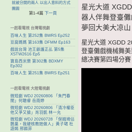
就被分開的兩人 以出人意料的方式
星光大道 XGDD
團圓
第1-4篇
下一頁
器人伴舞登臺儺
夢回大美大凉山
一起看電視 台灣電視劇
百味人生 第252集 BWRS Ep252
星光大道 XGDD 
豆腐媽媽 第163集 DFMM Ep163
戲說台灣 池王爺護正乩 第5集
登臺儺戲機械舞美
XSTW2616 Ep5
總决賽第四場分賽
寶島西米樂 第302集 BDXMY
Ep302
百味人生 第251集 BWRS Ep251
一起看電視 大陸電視劇
微短劇 WDJ 20260806 「朱門春
閨」何聰睿 岳雨婷
微短劇 WDJ 20260806 「清冷權臣
他又爭又搶」肖羽凱 林一允
微短劇 WDJ 20260728 「保姆鳩佔
鵲巢，我硬核教她做人」黃子珺 杜
語嫣 邢銣菲