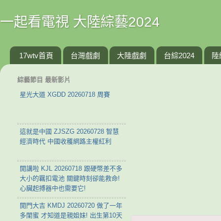
一起看電視 大陸綜藝2024
17wtv首頁
台灣戲劇
大陸戲劇
台綜2024
陸
綜藝節目 最新影片
星光大道 XGDD 20260718 周賽
這就是中國 ZJSZG 20260728 智慧
經濟時代 中國收穫網路主權紅利
開講啦 KJL 20260718 跟硬幣差不多
大小的羈扣電池 關鍵時刻卻能救命!
心臟起搏器中也需要它!
開門大吉 KMDJ 20260720 做了一年
多閨蜜 才知道是親姐妹! 出生第10天