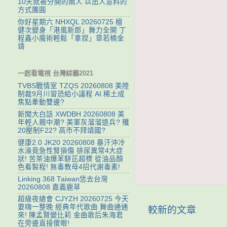
10天就被分開的兩人 以出人意料的
方式團圓
你好星期六 NHXQL 20260725 檀
健次變身「港風新郎」舞力全開 丁
程鑫小魔術輕鬆「拿捏」章若楠金
靖
一起看電視 台灣綜藝2021
TVBS戰情室 TZQS 20260808 美陸
制裁9月川習恐給小議程 AI.稀土成
焦點牽動雙邊?
新聞大白話 XWDBH 20260808 美
年輕人親中潮? 美軍灰溜溜退兵? 殲
20壓制F22? 高市不拜靖國?
健康2.0 JK20 20260808 暴汗沖冷
水澡竟急性腎損傷 排尿異常4大症
狀! 苦茶油爆苯駢芘超標 從油品顏
色看製程! 無毒教母4招代謝毒素!
Linking 368 Taiwan恁去台灣
20260808 嘉義鹿草
超級夜總會 CJYZH 20260725 今天
要嗨一整晚 經典年代歌曲 舞曲通通
較新的文章
來! 陳孟賢變比莉 金曲歌后朱海君
在旁邊直接傻眼!