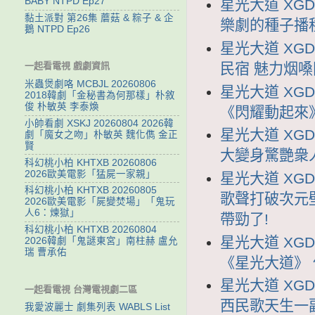
BABY NTPD Ep27
星光大道 XGD
黏土派對 第26集 蘑菇 & 粽子 & 企
樂劇的種子播
鵝 NTPD Ep26
星光大道 XGD
民宿 魅力烟
一起看電視 戲劇資訊
米蟲煲劇咯 MCBJL 20260806
星光大道 XGD
2018韓劇「金秘書為何那樣」朴敘
俊 朴敏英 李泰煥
《閃耀動起來
小帥看劇 XSKJ 20260804 2026韓
星光大道 XGD
劇「魔女之吻」朴敏英 魏化儁 金正
賢
大變身驚艷衆
科幻桃小柏 KHTXB 20260806
2026歐美電影「猛屍一家親」
星光大道 XGD
科幻桃小柏 KHTXB 20260805
歌聲打破次元
2026歐美電影「屍變焚場」「鬼玩
人6：煉獄」
帶勁了!
科幻桃小柏 KHTXB 20260804
星光大道 XGD
2026韓劇「鬼謎東宮」南柱赫 盧允
瑞 曹承佑
《星光大道》
星光大道 XGD
一起看電視 台灣電視劇二區
西民歌天生一
我愛波麗士 劇集列表 WABLS List