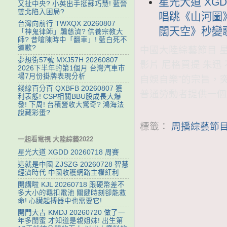
星光大道 XGD
又扯中央? 小英出手挺蘇巧慧! 藍營
雙北陷入困局?
唱跳《山河圖
台灣向前行 TWXQX 20260807
闊天空》秒變歌
「神鬼律師」騙慈濟? 供養宗教大
師? 昔嗆陳時中「翻車」! 藍白死不
道歉?
中國大陸綜藝節目 星光
夢想街57號 MXJ57H 20260807
影片 尼格買提 朱
2026下半年的第1個月 台灣汽車市
場7月份掛牌表現分析
自娛自樂”的宗旨，
錢線百分百 QXBFB 20260807 獲
普通勞動者提供一個
利表態! CSP相關BBU股成長大爆
發! 下周! 台積營收大驚奇? 鴻海法
說藏彩蛋?
標籤：
周播綜藝節目
一起看電視 大陸綜藝2022
星光大道 XGDD 20260718 周賽
這就是中國 ZJSZG 20260728 智慧
經濟時代 中國收穫網路主權紅利
開講啦 KJL 20260718 跟硬幣差不
多大小的羈扣電池 關鍵時刻卻能救
命! 心臟起搏器中也需要它!
開門大吉 KMDJ 20260720 做了一
年多閨蜜 才知道是親姐妹! 出生第