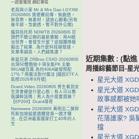
一起看電視 網紅專區
老高與小茉 Mr & Mrs Gao LGYXM
20260805 奧德賽前傳，無劇透，
無音樂，無素材，請放心觀看(另有
後半部，含劇透，暫不對外公開)
腦洞烏托邦 NDWTB 20260805 巨
頭們不敢公開的最新實驗：用AI統
治世界，會發生什麼？這個團隊模
擬出了結果...為什麼科技越發達，
失業率越高，人們越焦慮？
近期集數 : (
柴鼠兄弟 ZRBros CSXD 20260805
台灣50雙胞胎十項全能PK 主動
周播綜藝節目-星
981A破百萬 為何406A破發照配
17％？用魔法對付魔法 [國民ETF人
星光大道 XGDD
氣榜2026年8月號]
Dcard.Video 20260805 男生看到女
星光大道 XGD
生哭會硬是什麼心態｜有人可以教
我講幹話嗎｜男人為什麼要買錶？
故事感都被她
【EP269】Dcard尋奇
星光大道 XGD
Namewee 20260805 黃明志二舅猝
死新加坡組屋遺體發臭一週才曝
花落誰家? 吳
光...在亞洲最富國家打工40年的人
生
擋
星光大道 XGD