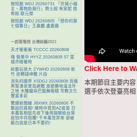
微短劇 WDJ 20260731 「京城小福
主，萬物助我行」周士超 朱家妮 陸
希婭 歐元傑
微短劇 WDJ 20260805 「想你的第
七個春日」王晨鵬 盧鹿鹿
一起看電視 台灣綜藝2023
天才衝衝衝 TCCCC 20260808
嗨 營業中 HYYZ 20260808 S7 當
城市睡著時
Click Here to W
綜藝玩很大 ZYWHD 20260808 新
竹 逆轉錢坤戰 片段
本期節目主要内容
消失的國界 XSDGJ 20260808 烏俄
黑幫湧峇里島避戰 旅遊勝地淪法外
選手依次登臺亮相
之地 木雕蠟染巴龍舞吸睛 宗教文化
豐富多彩
驚爆新聞線 JBXWX 20260808 不
敢說的真相! 陳時中買到AZ疫苗 日
本義氣相挺先收下後用捐贈給台灣
就怕中共阻攔! 千辛萬苦弄來 卻被
藍白說是日本不要的!