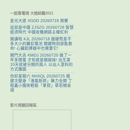
一起看電視 大陸綜藝2021
星光大道 XGDD 20260718 周賽
這就是中國 ZJSZG 20260728 智慧
經濟時代 中國收穫網路主權紅利
開講啦 KJL 20260718 跟硬幣差不
多大小的羈扣電池 關鍵時刻卻能救
命! 心臟起搏器中也需要它!
開門大吉 KMDJ 20260720 做了一
年多閨蜜 才知道是親姐妹! 出生第
10天就被分開的兩人 以出人意料的
方式團圓
你好星期六 NHXQL 20260725 檀
健次變身「港風新郎」舞力全開 丁
程鑫小魔術輕鬆「拿捏」章若楠金
靖
影片問題回報區