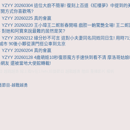
 YZYY 20260304 這位大廚不簡單! 復刻上百道《紅樓夢》中提到的
開方式你喜歡嗎?
YZYY 20260225 真的會贏
 YZYY 20260220 王小瑋王二妮新春開唱 戲腔一齣驚艷全場! 王二
 對她和阿寶來說最難的居然是笑?
 YZYY 20260212 緣分妙不可言 這對小夫妻同名同姓同日生! 用時7
座城市 90後小夥從澳門搭公車到北京
YZYY 20260204 真的會贏
 YZYY 20260128 4歲萌娃10秒復原魔方手速快到看不清 摩洛哥姑
網友 還被當地大使館轉載!
 越戰越勇 線上看tv在17wtv,綜藝節目 越戰越勇 陸綜 重播影片 楊帆
藝節目-越戰越勇