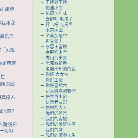
－
王牌對王牌
－
加油小店
蛇 研發
－
加康加年味
－
去野吧 毛孩子
 《我和我
－
打卡吧 吃貨團
－
未來中國
－
全員加速中
到底爲尼
－
再見愛人
－
冰雪正當燃
述「火焰
－
合夥吧少年
－
向山海出發
 原是唐僧
－
老郭有新番
－
老闆不知道的我
－
你好 大女生
傷亡
－
你好生活
聞所未聞
－
你好星期六
－
初入職場的我們
－
快樂再出發
位探真達人
－
快樂老友記
－
快樂的大人
國冠軍?
－
我們的爸爸
－
我們的客棧
路 聽說它
－
我們的美好生活
－
我們的歌
的一切幻
－
我們的滾燙人生