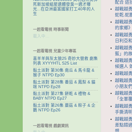
配合 這
死新加坡組屋遺體發臭一週才曝
越戰越勇
光...在亞洲最富國家打工40年的人
生
蛇乾.蛇
越戰越勇
的家鄉
一起看電視 時事新聞
越戰越勇
載入中…
日利亞
越戰越勇
一起看電視 兒童少年專區
藍」的
喜羊羊與灰太狼25 奇妙大營救 劇集
越戰越勇 
列表 XYYYHTL S25 List
候選人 
黏土派對 第30集 南瓜 & 馬卡龍 &
越戰越勇
猴子 NTPD Ep30
越戰越勇
黏土派對 第28集 番茄 & 鳳梨 & 貓
小朋友
咪 NTPD Ep28
越戰越勇
黏土派對 第27集 餅乾 & 禮物 &
BABY NTPD Ep27
「全軍
黏土派對 第26集 蘑菇 & 粽子 & 企
越戰越勇
鵝 NTPD Ep26
手撕清明
越戰越勇
差點錯過
一起看電視 戲劇資訊
想