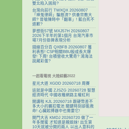
雙北陷入困局?
台灣向前行 TWXQX 20260807
「神鬼律師」騙慈濟? 供養宗教大
師? 昔嗆陳時中「翻車」! 藍白死不
道歉?
夢想街57號 MXJ57H 20260807
2026下半年的第1個月 台灣汽車市
場7月份掛牌表現分析
錢線百分百 QXBFB 20260807 獲
利表態! CSP相關BBU股成長大爆
發! 下周! 台積營收大驚奇? 鴻海法
說藏彩蛋?
一起看電視 大陸綜藝2022
星光大道 XGDD 20260718 周賽
這就是中國 ZJSZG 20260728 智慧
經濟時代 中國收穫網路主權紅利
開講啦 KJL 20260718 跟硬幣差不
多大小的羈扣電池 關鍵時刻卻能救
命! 心臟起搏器中也需要它!
開門大吉 KMDJ 20260720 做了一
年多閨蜜 才知道是親姐妹! 出生第
10天就被分開的兩人 以出人意料的