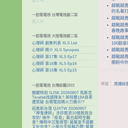
載入中…
越戰越勇
的名著打
一起看電視 台灣電視劇二區
越戰越勇 
載入中…
越戰越勇
春晚趣事
一起看電視 大陸電視劇二區
越戰越勇
100餘
心理師 劇集列表 XLS List
越戰越勇 
心理師 簡介 XLS Synopsis
越戰越勇
心理師 第17集 XLS Ep17
圈粉中外
心理師 第16集 XLS Ep16
心理師 第15集 XLS Ep15
中國大陸綜藝節目
標籤：
周播綜
一起看電視 台灣綜藝2022
關鍵時刻 GJSK 20260807 馬斯克
Terafab找錯隊友? 英特爾18A良率
遭質疑 台積電加碼火力展示!?
前進新台灣 QJXTW 20260807
「神鬼律師」涉詐慈濟10億掀政治
攻防! 操作「疫苗」藍白超時空翻
車? 陳時中沉冤得雪! 蔣萬安不道歉
又扯中央? 小英出手挺蘇巧慧! 藍營