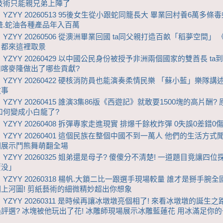
技術只能親兄弟上陣了
 YZYY 20260513 95後女生從小跟蛇同籠長大 畢業回村養6萬多條毒
膽.蛇油各種產品年入百萬
 YZYY 20260506 從澳洲畢業回國 ta同父親打造百畝「稻夢空間」
》都來這裡取景
 YZYY 20260429 以中國公民身份被授予非洲兩個國家的雙酋長 ta
和喀麥隆做出了哪些貢獻?
 YZYY 20260422 硬核消防員也能演奏柔情民樂 「蘇小藍」樂隊講
故事
YZYY 20260415 誰演3集86版《西遊記》就敢要1500塊的高片酬?
如何變成小白龍了?
 YZYY 20260408 拆彈專家走進現實 排爆千餘枚炸彈 0失誤0差錯0
 YZYY 20260401 這個民族在整個中國不到一萬人 他們的生活方式
們展示鬥熊舞萌翻全場
 YZYY 20260325 姐弟還是母子? 傻傻分不清楚! 一道題目竟讓四
覆没」
 YZYY 20260318 楊帆.大鎖二比一跟選手現場較量 誰才是掰手腕全
上河圖! 剪紙藝術的細微精妙超出你想象
 YZYY 20260311 是時候再讓冰墩墩亮個相了! 來看冰墩墩的誕生之
評選? 冰塊被他玩出了花! 冰雕師現場展示冰雕藍蓮花 用冰滿足你