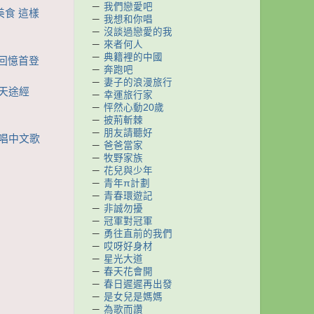
－
我們戀愛吧
美食 這樣
－
我想和你唱
－
沒談過戀愛的我
－
來者何人
－
典籍裡的中國
妮回憶首登
－
奔跑吧
－
妻子的浪漫旅行
1天途經
－
幸運旅行家
－
怦然心動20歲
－
披荊斬棘
－
朋友請聽好
娘唱中文歌
－
爸爸當家
－
牧野家族
－
花兒與少年
－
青年π計劃
－
青春環遊記
－
非誠勿擾
－
冠軍對冠軍
－
勇往直前的我們
－
哎呀好身材
－
星光大道
－
春天花會開
－
春日遲遲再出發
－
是女兒是媽媽
－
為歌而讚