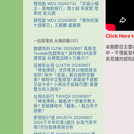
微短劇 WDJ 20260731 「京城小福
主，萬物助我行」周士超 朱家妮 陸
希婭 歐元傑
微短劇 WDJ 20260805 「想你的第
七個春日」王晨鵬 盧鹿鹿
Click Here 
一起看電視 台灣綜藝2023
本期節目主要
關鍵時刻 GJSK 20260807 馬斯克
中，不僅能發
Terafab找錯隊友? 英特爾18A良率
遭質疑 台積電加碼火力展示!?
長見識的認知
前進新台灣 QJXTW 20260807
「神鬼律師」涉詐慈濟10億掀政治
攻防! 操作「疫苗」藍白超時空翻
車? 陳時中沉冤得雪! 蔣萬安不道歉
又扯中央? 小英出手挺蘇巧慧! 藍營
雙北陷入困局?
台灣向前行 TWXQX 20260807
「神鬼律師」騙慈濟? 供養宗教大
師? 昔嗆陳時中「翻車」! 藍白死不
道歉?
夢想街57號 MXJ57H 20260807
2026下半年的第1個月 台灣汽車市
場7月份掛牌表現分析