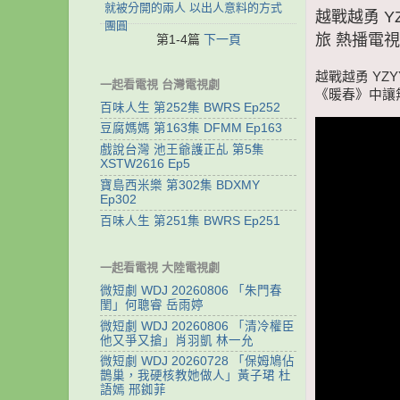
就被分開的兩人 以出人意料的方式
越戰越勇 Y
團圓
旅 熱播電
第1-4篇
下一頁
越戰越勇 YZ
一起看電視 台灣電視劇
《暖春》中讓
百味人生 第252集 BWRS Ep252
豆腐媽媽 第163集 DFMM Ep163
戲說台灣 池王爺護正乩 第5集
XSTW2616 Ep5
寶島西米樂 第302集 BDXMY
Ep302
百味人生 第251集 BWRS Ep251
一起看電視 大陸電視劇
微短劇 WDJ 20260806 「朱門春
閨」何聰睿 岳雨婷
微短劇 WDJ 20260806 「清冷權臣
他又爭又搶」肖羽凱 林一允
微短劇 WDJ 20260728 「保姆鳩佔
鵲巢，我硬核教她做人」黃子珺 杜
語嫣 邢銣菲