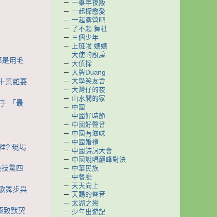
－
一桌年夜飯
－
一起探戀愛
－
一起露營吧
－
了不起 舞社
－
三個少年
－
上班啦 媽媽
－
大使的廚房
然都是用毛
－
大偵探
－
大牌Duang
－
大學笑友會
看十景雜耍
－
大灣仔的夜
－
山水間的家
手 「最
－
中國
－
中國好時節
－
中國好聲音
－
中國有滋味
－
中國婚禮
裡? 現場
－
中國詩詞大會
－
中國說唱巔峰對決
藝技驚四
－
中華民族
－
中餐廳
－
天天向上
秧歌舞步與
－
天賜的聲音
－
太湖之戀
要極致默契
－
少年出遊記