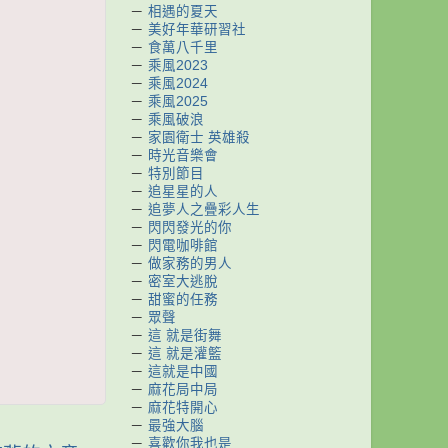
－
相遇的夏天
－
美好年華研習社
－
食萬八千里
－
乘風2023
－
乘風2024
－
乘風2025
－
乘風破浪
－
家園衛士 英雄殺
－
時光音樂會
－
特別節目
－
追星星的人
－
追夢人之疊彩人生
－
閃閃發光的你
－
閃電咖啡館
－
做家務的男人
－
密室大逃脫
－
甜蜜的任務
－
眾聲
－
這 就是街舞
－
這 就是灌籃
－
這就是中國
－
麻花局中局
－
麻花特開心
－
最強大腦
－
喜歡你我也是