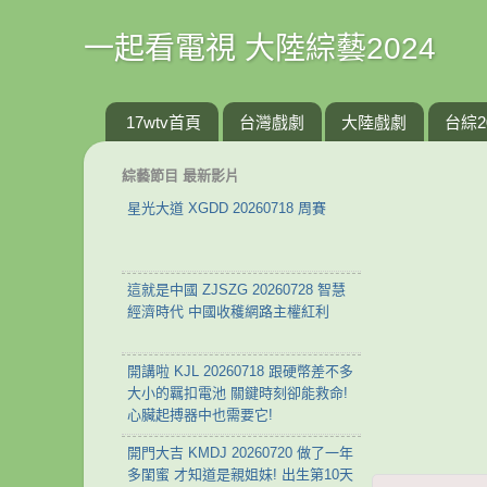
一起看電視 大陸綜藝2024
17wtv首頁
台灣戲劇
大陸戲劇
台綜2
綜藝節目 最新影片
星光大道 XGDD 20260718 周賽
這就是中國 ZJSZG 20260728 智慧
經濟時代 中國收穫網路主權紅利
開講啦 KJL 20260718 跟硬幣差不多
大小的羈扣電池 關鍵時刻卻能救命!
心臟起搏器中也需要它!
開門大吉 KMDJ 20260720 做了一年
多閨蜜 才知道是親姐妹! 出生第10天