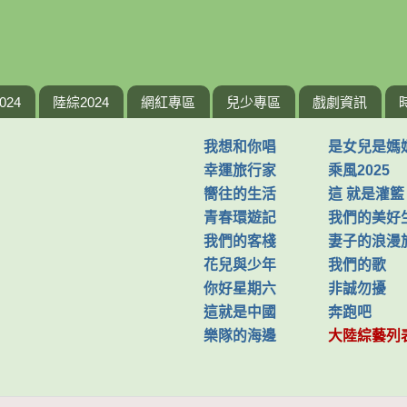
024
陸綜2024
網紅專區
兒少專區
戲劇資訊
我想和你唱
是女兒是媽
幸運旅行家
乘風2025
嚮往的生活
這 就是灌籃
青春環遊記
我們的美好
我們的客棧
妻子的浪漫
花兒與少年
我們的歌
你好星期六
非誠勿擾
這就是中國
奔跑吧
樂隊的海邊
大陸綜藝列