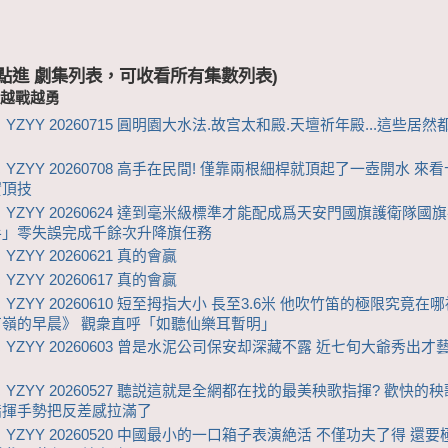
 (點進 劇集列表，可收看所有集數列表)
-越戰越勇
YZYY 20260715 ‌圓明園大水法.故宫太和殿.天壇祈年殿...這些居
 YZYY 20260708 高手在民間! 僅靠兩根細桿就頂起了一壺開水 來
實頂技
 YZYY 20260624 達到毫米級標準才能配成爲天安門國旗護衛隊國旗
手」零失誤完成千餘次升降旗任務
YZYY 20260621 真的會贏
YZYY 20260617 真的會贏
YZYY 20260610 短至拇指大小 長至3.6米 他吹竹笛的極限究竟在哪
苗嶺的早晨》 觀衆直呼「如聽仙樂耳暫明」
 YZYY 20260603 曾是水泥公司保安却深藏不露 近七旬大爺秀出才
 YZYY 20260527 聽説這就是全網都在找的最美秧歌指揮? 歡快的
指揮手勢把反差感拉滿了
 YZYY 20260520 中國最小的一口箱子表演絶活 不僅功夫了得 還