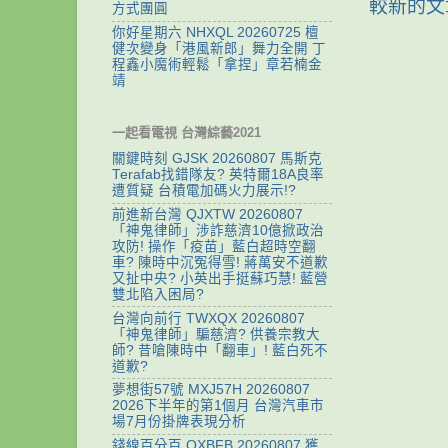
較新的文
方式團圓
你好星期六 NHXQL 20260725 檀
健次變身「港風新郎」舞力全開 丁
程鑫小魔術輕鬆「拿捏」章若楠金
靖
一起看電視 台灣綜藝2021
關鍵時刻 GJSK 20260807 馬斯克
Terafab找錯隊友? 英特爾18A良率
遭質疑 台積電加碼火力展示!?
前進新台灣 QJXTW 20260807
「神鬼律師」涉詐慈濟10億掀政治
攻防! 操作「疫苗」藍白超時空翻
車? 陳時中沉冤得雪! 蔣萬安不道歉
又扯中央? 小英出手挺蘇巧慧! 藍營
雙北陷入困局?
台灣向前行 TWXQX 20260807
「神鬼律師」騙慈濟? 供養宗教大
師? 昔嗆陳時中「翻車」! 藍白死不
道歉?
夢想街57號 MXJ57H 20260807
2026下半年的第1個月 台灣汽車市
場7月份掛牌表現分析
錢線百分百 QXBFB 20260807 獲