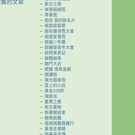
較舊的文章
－
斯文江南
－
無限超越班
－
等著我
－
給你 我的新名片
－
萌探探探案
－
超有趣滑雪大會
－
超感星電音
－
超腦少年團
－
超機智青年大會
－
超燃美食記
－
越戰越勇
－
開門大吉
－
開播 情景喜劇
－
開講啦
－
陽光姐妹淘
－
雲上的小店
－
黃金100秒
－
嗨放派
－
愛樂之都
－
新生萬物
－
新春開放麥
－
極限挑戰
－
極限挑戰寶藏行
－
萬里走單騎
－
經典詠流傳