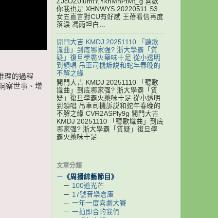
ZJcOZ0iumtY,YknMnPtMt_g 喜歡
你我也是 XHNWYS 20220511 S3
女五直言對CU有好感 王蓓看信再度
落淚 馮雨坦白...
開門大吉 KMDJ 20251110 「聽歌
識曲」到底哪家强? 浙大學霸「質
疑」復旦學霸火藥味十足 從小透明
到領唱 吊車司機訴説和蛇年春晚的
不解之緣
推理的過程
開門大吉 KMDJ 20251110 「聽歌
洞察世事、增
識曲」到底哪家强? 浙大學霸「質
疑」復旦學霸火藥味十足 從小透明
到領唱 吊車司機訴説和蛇年春晚的
不解之緣 CVR2ASPly9g 開門大吉
KMDJ 20251110 「聽歌識曲」到底
哪家强? 浙大學霸「質疑」復旦學
霸火藥味十足...
文章分類
－
《周播綜藝節目》
－
100道光芒
－
17號音樂倉庫
－
一年一度喜劇大賽
－
一拍即合的我們