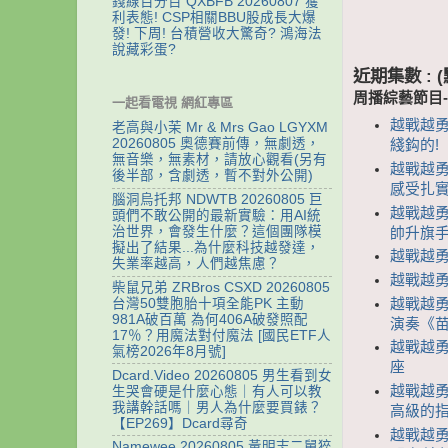
錢線百分百 QXBFB 20260807 獲
利表態! CSP相關BBU股成長大爆
發! 下周! 台積營收大驚奇? 鴻海法
說藏彩蛋?
近期集數 :
周播綜藝節目
一起看電視 網紅專區
越戰越勇 
老高與小茉 Mr & Mrs Gao LGYXM
20260805 奧德賽前傳，無劇透，
綫鈎的!
無音樂，無素材，請放心觀看(另有
越戰越勇
後半部，含劇透，暫不對外公開)
感受扎
腦洞烏托邦 NDWTB 20260805 巨
越戰越勇
頭們不敢公開的最新實驗：用AI統
治世界，會發生什麼？這個團隊模
帥升旗
擬出了結果...為什麼科技越發達，
越戰越勇 
失業率越高，人們越焦慮？
越戰越勇 
柴鼠兄弟 ZRBros CSXD 20260805
越戰越勇 
台灣50雙胞胎十項全能PK 主動
981A破百萬 為何406A破發照配
演奏《
17％？用魔法對付魔法 [國民ETF人
越戰越勇
氣榜2026年8月號]
座
Dcard.Video 20260805 男生看到女
越戰越勇
生哭會硬是什麼心態｜有人可以教
我講幹話嗎｜男人為什麼要買錶？
高級的
【EP269】Dcard尋奇
越戰越勇
Namewee 20260805 黃明志二舅猝