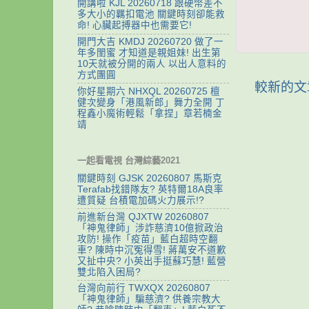
開講啦 KJL 20260718 跟硬幣差不
多大小的羈扣電池 關鍵時刻卻能救
命! 心臟起搏器中也需要它!
開門大吉 KMDJ 20260720 做了一
年多閨蜜 才知道是親姐妹! 出生第
10天就被分開的兩人 以出人意料的
方式團圓
較新的文
你好星期六 NHXQL 20260725 檀
健次變身「港風新郎」舞力全開 丁
程鑫小魔術輕鬆「拿捏」章若楠金
靖
一起看電視 台灣綜藝2021
關鍵時刻 GJSK 20260807 馬斯克
Terafab找錯隊友? 英特爾18A良率
遭質疑 台積電加碼火力展示!?
前進新台灣 QJXTW 20260807
「神鬼律師」涉詐慈濟10億掀政治
攻防! 操作「疫苗」藍白超時空翻
車? 陳時中沉冤得雪! 蔣萬安不道歉
又扯中央? 小英出手挺蘇巧慧! 藍營
雙北陷入困局?
台灣向前行 TWXQX 20260807
「神鬼律師」騙慈濟? 供養宗教大