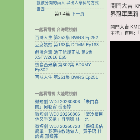
就被分開的兩人 以出人意料的方式
開門大吉 K
團圓
界冠軍龔莉
第1-4篇
下一頁
開門大吉 KM
一起看電視 台灣電視劇
主抱」直呼:
百味人生 第252集 BWRS Ep252
豆腐媽媽 第163集 DFMM Ep163
戲說台灣 池王爺護正乩 第5集
XSTW2616 Ep5
寶島西米樂 第302集 BDXMY
Ep302
百味人生 第251集 BWRS Ep251
一起看電視 大陸電視劇
微短劇 WDJ 20260806 「朱門春
閨」何聰睿 岳雨婷
微短劇 WDJ 20260806 「清冷權臣
他又爭又搶」肖羽凱 林一允
微短劇 WDJ 20260728 「保姆鳩佔
鵲巢，我硬核教她做人」黃子珺 杜
語嫣 邢銣菲