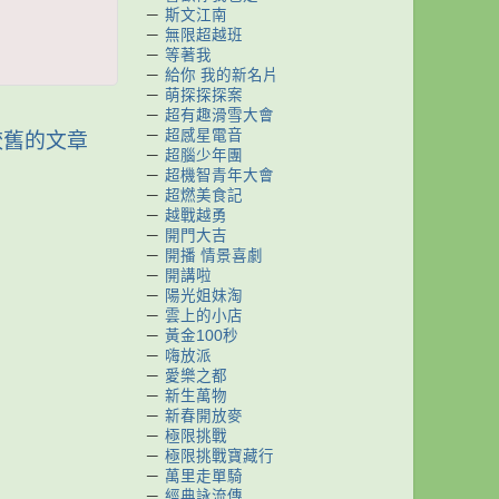
－
斯文江南
－
無限超越班
－
等著我
－
給你 我的新名片
－
萌探探探案
－
超有趣滑雪大會
－
超感星電音
較舊的文章
－
超腦少年團
－
超機智青年大會
－
超燃美食記
－
越戰越勇
－
開門大吉
－
開播 情景喜劇
－
開講啦
－
陽光姐妹淘
－
雲上的小店
－
黃金100秒
－
嗨放派
－
愛樂之都
－
新生萬物
－
新春開放麥
－
極限挑戰
－
極限挑戰寶藏行
－
萬里走單騎
－
經典詠流傳