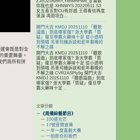
ZJcOZ0iumtY,YknMnPtMt_g 喜歡
你我也是 XHNWYS 20220511 S3
女五直言對CU有好感 王蓓看信再度
落淚 馮雨坦白...
開門大吉 KMDJ 20251110 「聽歌
識曲」到底哪家强? 浙大學霸「質
疑」復旦學霸火藥味十足 從小透明
到領唱 吊車司機訴説和蛇年春晚的
不解之緣
全運會既是對全
開門大吉 KMDJ 20251110 「聽歌
的重要舞臺。
識曲」到底哪家强? 浙大學霸「質
我們爲所有拼
疑」復旦學霸火藥味十足 從小透明
到領唱 吊車司機訴説和蛇年春晚的
不解之緣 CVR2ASPly9g 開門大吉
KMDJ 20251110 「聽歌識曲」到底
哪家强? 浙大學霸「質疑」復旦學
霸火藥味十足...
文章分類
－
《周播綜藝節目》
－
100道光芒
－
17號音樂倉庫
－
一年一度喜劇大賽
－
一拍即合的我們