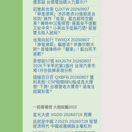
遭質疑 台積電加碼火力展示!?
前進新台灣 QJXTW 20260807
「神鬼律師」涉詐慈濟10億掀政治
攻防! 操作「疫苗」藍白超時空翻
車? 陳時中沉冤得雪! 蔣萬安不道歉
又扯中央? 小英出手挺蘇巧慧! 藍營
雙北陷入困局?
台灣向前行 TWXQX 20260807
「神鬼律師」騙慈濟? 供養宗教大
師? 昔嗆陳時中「翻車」! 藍白死不
道歉?
夢想街57號 MXJ57H 20260807
2026下半年的第1個月 台灣汽車市
場7月份掛牌表現分析
錢線百分百 QXBFB 20260807 獲
利表態! CSP相關BBU股成長大爆
發! 下周! 台積營收大驚奇? 鴻海法
說藏彩蛋?
一起看電視 大陸綜藝2022
星光大道 XGDD 20260718 周賽
這就是中國 ZJSZG 20260728 智慧
經濟時代 中國收穫網路主權紅利