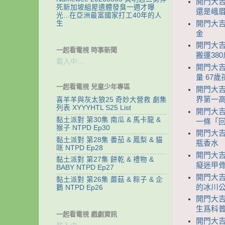
開門大吉
死新加坡組屋遺體發臭一週才曝
還是峨眉
光...在亞洲最富國家打工40年的人
開門大吉
生
金
開門大吉
一起看電視 時事新聞
搬運38
載入中…
開門大吉
量 67
一起看電視 兒童少年專區
開門大吉
界第一
喜羊羊與灰太狼25 奇妙大營救 劇集
列表 XYYYHTL S25 List
開門大吉
黏土派對 第30集 南瓜 & 馬卡龍 &
一條「
猴子 NTPD Ep30
開門大吉
黏土派對 第28集 番茄 & 鳳梨 & 貓
瓶香水 
咪 NTPD Ep28
開門大吉
黏土派對 第27集 餅乾 & 禮物 &
癡迷甲骨
BABY NTPD Ep27
開門大吉
黏土派對 第26集 蘑菇 & 粽子 & 企
的冰川公
鵝 NTPD Ep26
開門大吉
生爲科
一起看電視 戲劇資訊
開門大吉