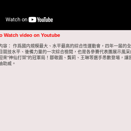
to Watch video on Youtube
内容： 作爲國内規模最大、水平最高的綜合性運動會，四年一届的
目競技水平、後備力量的一次綜合檢閱，也是各參賽代表團展示風采
迎來“神仙打架”的冠軍局！鄒敬園、龔莉、王琳等選手悉數登場，讓
油助威。