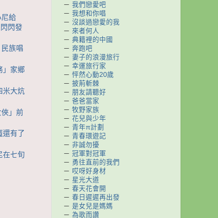
－
我們戀愛吧
－
我想和你唱
小尼給
－
沒談過戀愛的我
是閃閃發
－
來者何人
－
典籍裡的中國
 民族唱
－
奔跑吧
－
妻子的浪漫旅行
－
幸運旅行家
業務」家鄉
－
怦然心動20歲
－
披荊斬棘
十四米大炕
－
朋友請聽好
－
爸爸當家
－
牧野家族
畫女俠」前
－
花兒與少年
－
青年π計劃
病魔還有了
－
青春環遊記
－
非誠勿擾
－
冠軍對冠軍
小尼在七旬
－
勇往直前的我們
－
哎呀好身材
－
星光大道
－
春天花會開
－
春日遲遲再出發
－
是女兒是媽媽
－
為歌而讚