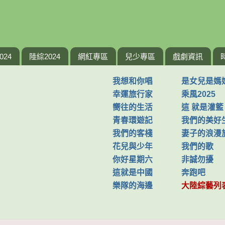
024
陸綜2024
網紅專區
兒少專區
戲劇資訊
我想和你唱
是女兒是媽
幸運旅行家
乘風2025
嚮往的生活
這 就是灌籃
青春環遊記
我們的美好
我們的客棧
妻子的浪漫
花兒與少年
我們的歌
你好星期六
非誠勿擾
這就是中國
奔跑吧
樂隊的海邊
大陸綜藝列