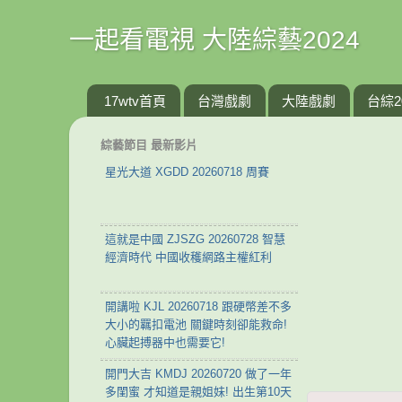
一起看電視 大陸綜藝2024
17wtv首頁
台灣戲劇
大陸戲劇
台綜2
綜藝節目 最新影片
星光大道 XGDD 20260718 周賽
這就是中國 ZJSZG 20260728 智慧
經濟時代 中國收穫網路主權紅利
開講啦 KJL 20260718 跟硬幣差不多
大小的羈扣電池 關鍵時刻卻能救命!
心臟起搏器中也需要它!
開門大吉 KMDJ 20260720 做了一年
多閨蜜 才知道是親姐妹! 出生第10天