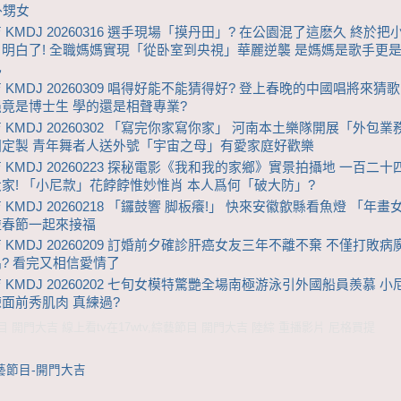
外甥女
 KMDJ 20260316 選手現場「摸丹田」? 在公園混了這麽久 終於把
明白了! 全職媽媽實現「從卧室到央視」華麗逆襲 是媽媽是歌手更
己
 KMDJ 20260309 唱得好能不能猜得好? 登上春晚的中國唱將來猜歌
竟是博士生 學的還是相聲專業?
 KMDJ 20260302 「寫完你家寫你家」 河南本土樂隊開展「外包
國定製 青年舞者人送外號「宇宙之母」有愛家庭好歡樂
 KMDJ 20260223 探秘電影《我和我的家鄉》實景拍攝地 一百二
家! 「小尼款」花餑餑惟妙惟肖 本人爲何「破大防」?
 KMDJ 20260218 「鑼鼓響 脚板癢!」 快來安徽歙縣看魚燈 「年
啦春節一起來接福
 KMDJ 20260209 訂婚前夕確診肝癌女友三年不離不棄 不僅打敗
? 看完又相信愛情了
 KMDJ 20260202 七旬女模特驚艷全場南極游泳引外國船員羨慕 
面前秀肌肉 真練過?
 開門大吉 線上看tv在17wtv,綜藝節目 開門大吉 陸綜 重播影片 尼格買提
藝節目-開門大吉