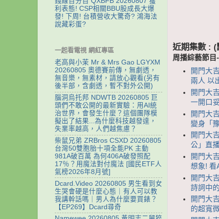
錢線百分百 QXBFB 20260807 獲
利表態! CSP相關BBU股成長大爆
發! 下周! 台積營收大驚奇? 鴻海法
說藏彩蛋?
近期集數 :
一起看電視 網紅專區
周播綜藝節目
老高與小茉 Mr & Mrs Gao LGYXM
20260805 奧德賽前傳，無劇透，
開門大吉
無音樂，無素材，請放心觀看(另有
兩人 以
後半部，含劇透，暫不對外公開)
開門大吉
腦洞烏托邦 NDWTB 20260805 巨
一開口
頭們不敢公開的最新實驗：用AI統
治世界，會發生什麼？這個團隊模
開門大吉
擬出了結果...為什麼科技越發達，
變身「豫
失業率越高，人們越焦慮？
開門大吉
柴鼠兄弟 ZRBros CSXD 20260805
公」直播
台灣50雙胞胎十項全能PK 主動
981A破百萬 為何406A破發照配
開門大吉
17％？用魔法對付魔法 [國民ETF人
想象! 
氣榜2026年8月號]
開門大吉
Dcard.Video 20260805 男生看到女
詩詞中
生哭會硬是什麼心態｜有人可以教
開門大吉
我講幹話嗎｜男人為什麼要買錶？
【EP269】Dcard尋奇
的超寬微
Namewee 20260805 黃明志二舅猝