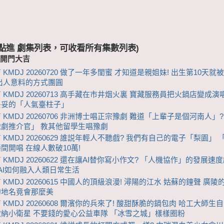
 (點進 劇集列表，可收看所有集數列表)
-開門大吉
 KMDJ 20260720 做了一年多閨蜜 才知道是親姐妹! 出生第10天就
出人意料的方式團圓
 KMDJ 20260713 高手藏在市井烟火裏 寶藏服務員把火鍋店變成
妥妥的「人氣臺柱子」
 KMDJ 20260706 非洲博士唱正宗豫劇 難道「上輩子是個河南人」?
劇推介官」 教其他留學生唱豫劇
 KMDJ 20260629 誰説年輕人不聽戲? 我們有自己的電子「梨園」 
間開唱 在線人數破10萬!
 KMDJ 20260622 還在讓AI替你寫小作文? 「人機協作」的發展速
看AI如何融入人類日常生活
 KMDJ 20260615 中國人的頂級浪漫! 潯陽的江水 姑蘇的鐘聲 廣陵
的地名竟會那麼美
 KMDJ 20260608 爾濱你的兵來了! 酸甜酥脆的鍋包肉 哈工大師生
納小衛星 不要錢的愛心公益車隊 「冰雪之城」樣樣圈粉