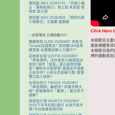
微短劇 WDJ 20260731 「京城小福
主，萬物助我行」周士超 朱家妮 陸
希婭 歐元傑
微短劇 WDJ 20260805 「想你的第
七個春日」王晨鵬 盧鹿鹿
Click Here 
一起看電視 台灣綜藝2023
本期節目主要
關鍵時刻 GJSK 20260807 馬斯克
國各類體育項
Terafab找錯隊友? 英特爾18A良率
遭質疑 台積電加碼火力展示!?
本期節目我們
搏的運動員加
前進新台灣 QJXTW 20260807
「神鬼律師」涉詐慈濟10億掀政治
攻防! 操作「疫苗」藍白超時空翻
車? 陳時中沉冤得雪! 蔣萬安不道歉
又扯中央? 小英出手挺蘇巧慧! 藍營
雙北陷入困局?
台灣向前行 TWXQX 20260807
「神鬼律師」騙慈濟? 供養宗教大
師? 昔嗆陳時中「翻車」! 藍白死不
道歉?
夢想街57號 MXJ57H 20260807
2026下半年的第1個月 台灣汽車市
場7月份掛牌表現分析