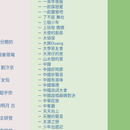
－
一桌年夜飯
－
一起探戀愛
－
一起露營吧
－
了不起 舞社
－
三個少年
－
上班啦 媽媽
－
大使的廚房
－
大偵探
被分開的
－
大牌Duang
－
大學笑友會
－
大灣仔的夜
演唱會現場
－
山水間的家
－
中國
 劉汴京
－
中國好時節
－
中國好聲音
－
中國有滋味
「女包
－
中國婚禮
－
中國詩詞大會
度超乎你
－
中國說唱巔峰對決
－
中華民族
的明月 古
－
中餐廳
－
天天向上
－
天賜的聲音
自主研發
－
太湖之戀
－
少年出遊記