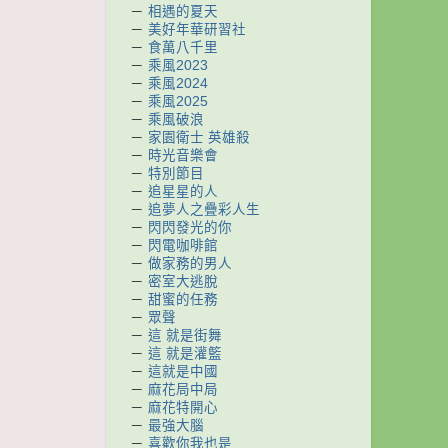
－
相遇的夏天
－
美好年華研習社
－
食萬八千里
－
乘風2023
－
乘風2024
－
乘風2025
－
乘風破浪
－
家園衛士 英雄殺
－
時光音樂會
－
特別節目
－
追星星的人
－
追夢人之疊彩人生
－
閃閃發光的你
－
閃電咖啡館
－
做家務的男人
－
密室大逃脫
－
甜蜜的任務
－
眾聲
－
這 就是街舞
－
這 就是灌籃
－
這就是中國
－
麻花局中局
－
麻花特開心
－
最強大腦
－
喜歡你我也是