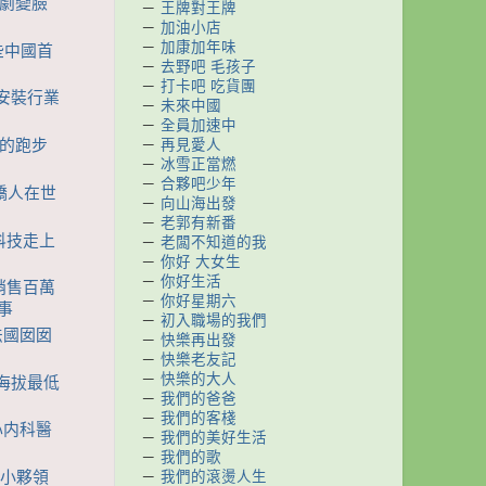
川劇變臉
－
王牌對王牌
－
加油小店
－
加康加年味
這些中國首
－
去野吧 毛孩子
－
打卡吧 吃貨團
機安裝行業
－
未來中國
－
全員加速中
－
再見愛人
里的跑步
－
冰雪正當燃
－
合夥吧少年
造橋人在世
－
向山海出發
－
老郭有新番
靠科技走上
－
老闆不知道的我
－
你好 大女生
－
你好生活
均銷售百萬
－
你好星期六
事
－
初入職場的我們
法國囡囡
－
快樂再出發
－
快樂老友記
－
快樂的大人
逛海拔最低
－
我們的爸爸
－
我們的客棧
 心内科醫
－
我們的美好生活
－
我們的歌
－
我們的滾燙人生
年小夥領