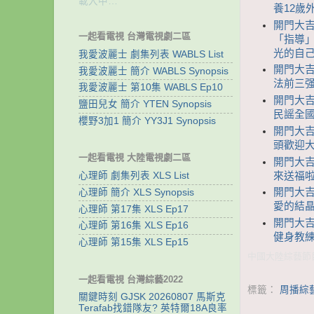
載入中…
養12歲
開門大吉
一起看電視 台灣電視劇二區
「指導」
光的自
我愛波麗士 劇集列表 WABLS List
開門大吉
我愛波麗士 簡介 WABLS Synopsis
法前三强
我愛波麗士 第10集 WABLS Ep10
開門大吉
鹽田兒女 簡介 YTEN Synopsis
民謡全
櫻野3加1 簡介 YY3J1 Synopsis
開門大吉
頭歡迎大
一起看電視 大陸電視劇二區
開門大吉
來送福
心理師 劇集列表 XLS List
開門大吉
心理師 簡介 XLS Synopsis
愛的結晶
心理師 第17集 XLS Ep17
開門大吉
心理師 第16集 XLS Ep16
健身教練
心理師 第15集 XLS Ep15
中國大陸綜藝節目
一起看電視 台灣綜藝2022
標籤：
周播綜
關鍵時刻 GJSK 20260807 馬斯克
Terafab找錯隊友? 英特爾18A良率