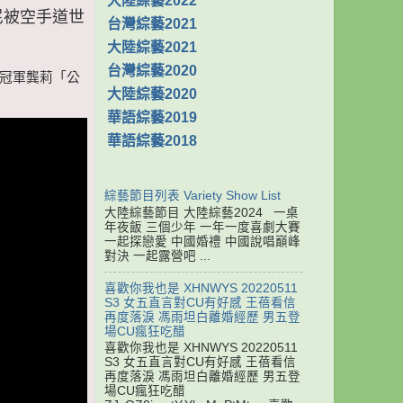
大陸綜藝2022
小尼被空手道世
台灣綜藝2021
大陸綜藝2021
台灣綜藝2020
世界冠軍龔莉「公
大陸綜藝2020
華語綜藝2019
華語綜藝2018
綜藝節目列表 Variety Show List
大陸綜藝節目 大陸綜藝2024 一桌
年夜飯 三個少年 一年一度喜劇大賽
一起探戀愛 中國婚禮 中國說唱巔峰
對決 一起露營吧 ...
喜歡你我也是 XHNWYS 20220511
S3 女五直言對CU有好感 王蓓看信
再度落淚 馮雨坦白離婚經歷 男五登
場CU瘋狂吃醋
喜歡你我也是 XHNWYS 20220511
S3 女五直言對CU有好感 王蓓看信
再度落淚 馮雨坦白離婚經歷 男五登
場CU瘋狂吃醋