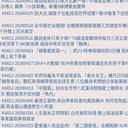
 KMDJ 20260601 誰説成長的打開方式都一樣? 中瑞混血美少女會
派傳人 鐵拳「小張偉麗」斬獲5條搏擊金腰帶
 KMDJ 20260525 刮大白.端盤子也能成爲世界冠軍? 看00後拿下
 KMDJ 20260518 全中國也没幾個! 全職媽媽婚變後踏入空調室外
0斤外機上百米高空
 KMDJ 20260511 誰説退休只是夕陽? 73歲成家麟保持每月三百公
歲孫桂萍拿下160枚金牌 成爲中老年羽毛球「戰神」
 KMDJ 20260503 「橫豎都是第一」：把2小時車程縮短到2分鐘 
高橋上寫下青春
 KMDJ 20260427 DNA+大數據! 杭州刑事技術警察讓走失的孩子
回家的路」
 KMDJ 20260420 世界的義烏不是浪得虛名 「香水女王」樓丹日
「織帶皇后」龔紅英用織帶穿起全球生意 八位義烏老闆娘分享創業故
 KMDJ 20260413 「中國風」刮向全世界? 武漢洋媳婦愛上喝熱水 
文 看這幫老外如何變「老内」
 KMDJ 20260406 春游正當時:來自帶茉莉香的廣西橫州 到阿克陶
園 再去眉山偶遇野生小熊猫
 KMDJ 20260330 人生副本正待開拓! 白天救死扶傷 晚上摇滚追夢
普事業贏取夢想基金
 KMDJ 20260323 愛會讓人長出血肉! 「第二個爸爸」全網刷屏 92