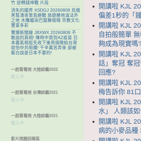
竹 逆轉錢坤戰 片段
開講啦 KJL 
消失的國界 XSDGJ 20260808 烏俄
偏差1秒的「鐘
黑幫湧峇里島避戰 旅遊勝地淪法外
之地 木雕蠟染巴龍舞吸睛 宗教文化
開講啦 KJL 
豐富多彩
驚爆新聞線 JBXWX 20260808 不
自拍般簡單 
敢說的真相! 陳時中買到AZ疫苗 日
夠成為現實嗎
本義氣相挺先收下後用捐贈給台灣
就怕中共阻攔! 千辛萬苦弄來 卻被
開講啦 KJL 
藍白說是日本不要的!
話」奪冠 奪
一起看電視 大陸綜藝2022
回應?
載入中…
開講啦 KJL 
梅告訴你 8
一起看電視 台灣綜藝2021
載入中…
開講啦 KJL 
水」 人類該如
一起看電視 大陸綜藝2021
開講啦 KJL 
載入中…
病的小麥品種 
影片問題回報區
開講啦 KJL 