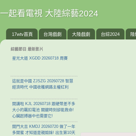
一起看電視 大陸綜藝2024
17wtv首頁
台灣戲劇
大陸戲劇
台綜2024
陸
綜藝節目 最新影片
星光大道 XGDD 20260718 周賽
這就是中國 ZJSZG 20260728 智慧
經濟時代 中國收穫網路主權紅利
開講啦 KJL 20260718 跟硬幣差不多
大小的羈扣電池 關鍵時刻卻能救命!
心臟起搏器中也需要它!
開門大吉 KMDJ 20260720 做了一年
多閨蜜 才知道是親姐妹! 出生第10天