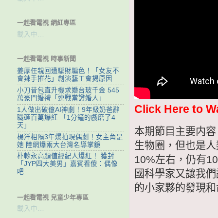
一起看電視 網紅專區
載入中…
一起看電視 時事新聞
姜厚任親回遭騙財騙色！「女友不
會辣手摧花」創演藝工會揭原因
小刀昔包直升機求婚台玻千金 545
萬豪門婚禮「連戰當證婚人」
Click Here to W
1人做出破億AI神劇！9年級奶爸辭
職砸百萬爆紅 「1分鐘的戲磨了4
天」
本期節目主要内容
楊洋相隔3年爆拍現偶劇！女主角是
生物圈，但也是人
她 陸網爆兩大台灣名導掌鏡
朴軫永高顏值經紀人爆紅！ 獲封
10%左右，仍有1
「JYP四大美男」嘉賓看傻：偶像
國科學家又讓我們
吧
的小家夥的發現和
一起看電視 兒童少年專區
載入中…