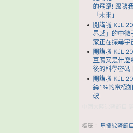
的飛躍! 跟
「未來」
開講啦 KJL 
界感」的中微子
家正在探尋宇
開講啦 KJL 
豆腐又是什麽
後的科學密碼
開講啦 KJL 
絲1%的電極
破!
中國大陸綜藝節目 開講
標籤：
周播綜藝節目