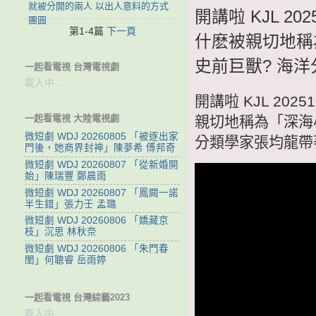
就被分開的兩人 以出人意料的方式
開講啦 KJL 2
團圓
第1-4篇
下一頁
什麽被親切地稱
史前巨獸? 海
一起看電視 台灣電視劇
載入中…
開講啦 KJL 20
一起看電視 大陸電視劇
親切地稱為「深海
微短劇 WDJ 20260805 「被逐出家
分類學家張均龍帶
門後，她商界封神」陳夢希 傅邦奇
微短劇 WDJ 20260807 「從新婚開
始」陳瑞豐 鄭晨雨
微短劇 WDJ 20260807 「鳳闕一諾
半生錯」張力壬 孟璐
微短劇 WDJ 20260806 「嬌藏京
枝」沉思 林秋奈
微短劇 WDJ 20260806 「朱門春
閨」何聰睿 岳雨婷
一起看電視 台灣綜藝2023
載入中…