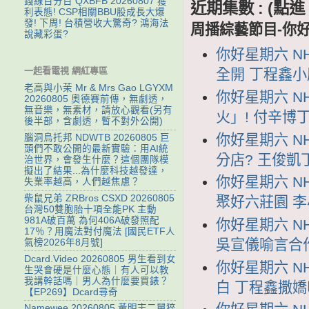
錢線百分百 QXBFB 20260807 獲
近期集數 : (
利表態! CSP相關BBU股成長大爆
發! 下周! 台積營收大驚奇? 鴻海法
周播綜藝節目-你
說藏彩蛋?
你好星期六 NH
一起看電視 網紅專區
全開 丁程鑫
老高與小茉 Mr & Mrs Gao LGYXM
你好星期六 NH
20260805 奧德賽前傳，無劇透，
無音樂，無素材，請放心觀看(另有
火」! 付辛
後半部，含劇透，暫不對外公開)
你好星期六 NH
腦洞烏托邦 NDWTB 20260805 巨
頭們不敢公開的最新實驗：用AI統
分店? 王俊
治世界，會發生什麼？這個團隊模
擬出了結果...為什麼科技越發達，
你好星期六 NH
失業率越高，人們越焦慮？
柴鼠兄弟 ZRBros CSXD 20260805
聚好六莊園 
台灣50雙胞胎十項全能PK 主動
981A破百萬 為何406A破發照配
你好星期六 NH
17％？用魔法對付魔法 [國民ETF人
吳宣儀喻言合
氣榜2026年8月號]
Dcard.Video 20260805 男生看到女
你好星期六 NH
生哭會硬是什麼心態｜有人可以教
我講幹話嗎｜男人為什麼要買錶？
白 丁程鑫撒
【EP269】Dcard尋奇
Namewee 20260805 黃明志二舅猝