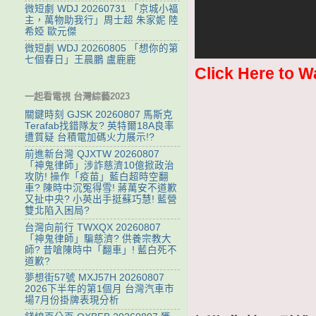
微短劇 WDJ 20260731 「京城小福
主，萬物助我行」周士超 朱家妮 陸
希婭 歐元傑
微短劇 WDJ 20260805 「想你的第
七個春日」王晨鵬 盧鹿鹿
Click Here to W
一起看電視 台灣綜藝2023
關鍵時刻 GJSK 20260807 馬斯克
Terafab找錯隊友? 英特爾18A良率
遭質疑 台積電加碼火力展示!?
前進新台灣 QJXTW 20260807
「神鬼律師」涉詐慈濟10億掀政治
攻防! 操作「疫苗」藍白超時空翻
車? 陳時中沉冤得雪! 蔣萬安不道歉
又扯中央? 小英出手挺蘇巧慧! 藍營
雙北陷入困局?
台灣向前行 TWXQX 20260807
「神鬼律師」騙慈濟? 供養宗教大
師? 昔嗆陳時中「翻車」! 藍白死不
道歉?
夢想街57號 MXJ57H 20260807
2026下半年的第1個月 台灣汽車市
場7月份掛牌表現分析