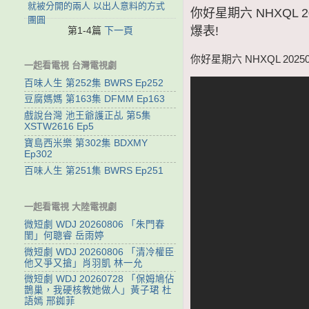
就被分開的兩人 以出人意料的方式
你好星期六 NHXQL
團圓
爆表!
第1-4篇
下一頁
你好星期六 NHXQL 20
一起看電視 台灣電視劇
百味人生 第252集 BWRS Ep252
豆腐媽媽 第163集 DFMM Ep163
戲說台灣 池王爺護正乩 第5集
XSTW2616 Ep5
寶島西米樂 第302集 BDXMY
Ep302
百味人生 第251集 BWRS Ep251
一起看電視 大陸電視劇
微短劇 WDJ 20260806 「朱門春
閨」何聰睿 岳雨婷
微短劇 WDJ 20260806 「清冷權臣
他又爭又搶」肖羽凱 林一允
微短劇 WDJ 20260728 「保姆鳩佔
鵲巢，我硬核教她做人」黃子珺 杜
語嫣 邢銣菲