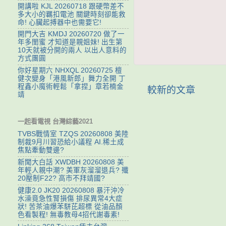
開講啦 KJL 20260718 跟硬幣差不
多大小的羈扣電池 關鍵時刻卻能救
命! 心臟起搏器中也需要它!
開門大吉 KMDJ 20260720 做了一
年多閨蜜 才知道是親姐妹! 出生第
10天就被分開的兩人 以出人意料的
方式團圓
你好星期六 NHXQL 20260725 檀
健次變身「港風新郎」舞力全開 丁
程鑫小魔術輕鬆「拿捏」章若楠金
較新的文章
靖
一起看電視 台灣綜藝2021
TVBS戰情室 TZQS 20260808 美陸
制裁9月川習恐給小議程 AI.稀土成
焦點牽動雙邊?
新聞大白話 XWDBH 20260808 美
年輕人親中潮? 美軍灰溜溜退兵? 殲
20壓制F22? 高市不拜靖國?
健康2.0 JK20 20260808 暴汗沖冷
水澡竟急性腎損傷 排尿異常4大症
狀! 苦茶油爆苯駢芘超標 從油品顏
色看製程! 無毒教母4招代謝毒素!