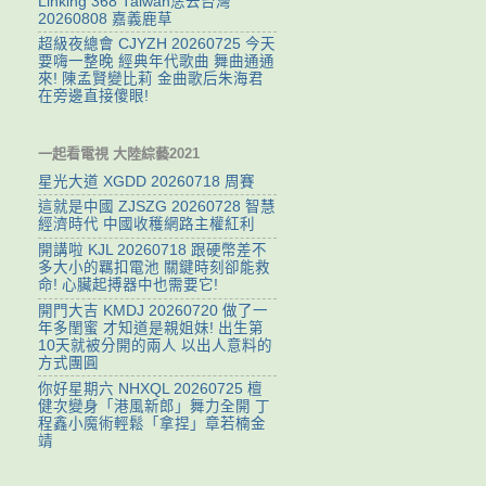
Linking 368 Taiwan恁去台灣
20260808 嘉義鹿草
超級夜總會 CJYZH 20260725 今天
要嗨一整晚 經典年代歌曲 舞曲通通
來! 陳孟賢變比莉 金曲歌后朱海君
在旁邊直接傻眼!
一起看電視 大陸綜藝2021
星光大道 XGDD 20260718 周賽
這就是中國 ZJSZG 20260728 智慧
經濟時代 中國收穫網路主權紅利
開講啦 KJL 20260718 跟硬幣差不
多大小的羈扣電池 關鍵時刻卻能救
命! 心臟起搏器中也需要它!
開門大吉 KMDJ 20260720 做了一
年多閨蜜 才知道是親姐妹! 出生第
10天就被分開的兩人 以出人意料的
方式團圓
你好星期六 NHXQL 20260725 檀
健次變身「港風新郎」舞力全開 丁
程鑫小魔術輕鬆「拿捏」章若楠金
靖