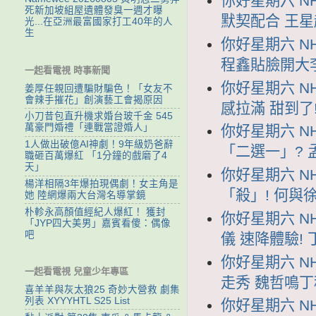
你好星期六 NH
死新加坡組屋遺體發臭一週才曝
默契配合 王
光...在亞洲最富國家打工40年的人
生
你好星期六 NH
程鑫貼臉開大
一起看電視 時事新聞
你好星期六 NH
姜厚任親回遭騙財騙色！「女友不
會辣手摧花」創演藝工會揭原因
感拉滿 甜到了
小刀昔包直升機求婚台玻千金 545
萬豪門婚禮「連戰當證婚人」
你好星期六 NH
1人做出破億AI神劇！9年級奶爸辭
「二選一」? 
職砸百萬爆紅 「1分鐘的戲磨了4
天」
你好星期六 NH
楊洋相隔3年爆拍現偶劇！女主角是
「殺」! 何與
她 陸網爆兩大台灣名導掌鏡
朴軫永高顏值經紀人爆紅！ 獲封
你好星期六 NH
「JYP四大美男」嘉賓看傻：偶像
吧
儀 速降體驗!
你好星期六 NH
一起看電視 兒童少年專區
走秀 魏哲鳴
喜羊羊與灰太狼25 奇妙大營救 劇集
列表 XYYYHTL S25 List
你好星期六 NH