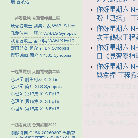
瑞 曹承佑
你好星期六 NH
盼「舞搭」 
一起看電視 台灣電視劇二區
我愛波麗士 劇集列表 WABLS List
你好星期六 NH
我愛波麗士 簡介 WABLS Synopsis
次王鶴棣丁程
我愛波麗士 第10集 WABLS Ep10
你好星期六 NH
鹽田兒女 簡介 YTEN Synopsis
目《見習愛神
櫻野3加1 簡介 YY3J1 Synopsis
你好星期六 NH
一起看電視 大陸電視劇二區
鬆拿捏 丁程
心理師 劇集列表 XLS List
中國大陸綜藝節目 你好
心理師 簡介 XLS Synopsis
心理師 第17集 XLS Ep17
重播影片 何炅 小漾 
心理師 第16集 XLS Ep16
設置和兼具知識性、
心理師 第15集 XLS Ep15
向上，緊跟時代潮流
聽大秀，是真誠匠心
一起看電視 台灣綜藝2022
關鍵時刻 GJSK 20260807 馬斯克
Terafab找錯隊友? 英特爾18A良率