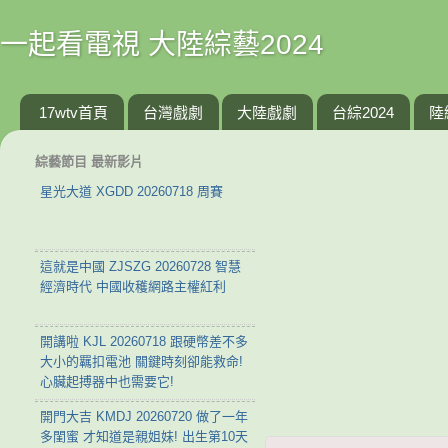
一起看電視 大陸綜藝2024
17wtv首頁
台灣戲劇
大陸戲劇
台綜2024
陸
綜藝節目 最新影片
星光大道 XGDD 20260718 周賽
這就是中國 ZJSZG 20260728 智慧
經濟時代 中國收穫網路主權紅利
開講啦 KJL 20260718 跟硬幣差不多
大小的羈扣電池 關鍵時刻卻能救命!
心臟起搏器中也需要它!
開門大吉 KMDJ 20260720 做了一年
多閨蜜 才知道是親姐妹! 出生第10天