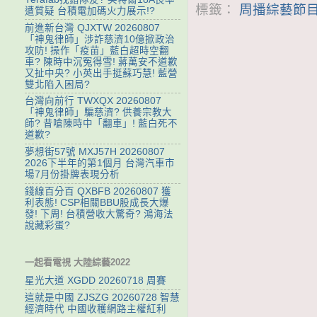
標籤：
周播綜藝節目
遭質疑 台積電加碼火力展示!?
前進新台灣 QJXTW 20260807
「神鬼律師」涉詐慈濟10億掀政治
攻防! 操作「疫苗」藍白超時空翻
車? 陳時中沉冤得雪! 蔣萬安不道歉
又扯中央? 小英出手挺蘇巧慧! 藍營
雙北陷入困局?
台灣向前行 TWXQX 20260807
「神鬼律師」騙慈濟? 供養宗教大
師? 昔嗆陳時中「翻車」! 藍白死不
道歉?
夢想街57號 MXJ57H 20260807
2026下半年的第1個月 台灣汽車市
場7月份掛牌表現分析
錢線百分百 QXBFB 20260807 獲
利表態! CSP相關BBU股成長大爆
發! 下周! 台積營收大驚奇? 鴻海法
說藏彩蛋?
一起看電視 大陸綜藝2022
星光大道 XGDD 20260718 周賽
這就是中國 ZJSZG 20260728 智慧
經濟時代 中國收穫網路主權紅利