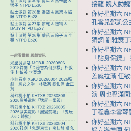
黏土派對 第30集 南瓜 & 馬卡龍 &
接龍 魏大勳
猴子 NTPD Ep30
黏土派對 第28集 番茄 & 鳳梨 & 貓
你好星期六 NH
咪 NTPD Ep28
孔雪兒鄧凱公
黏土派對 第27集 餅乾 & 禮物 &
BABY NTPD Ep27
你好星期六 NH
黏土派對 第26集 蘑菇 & 粽子 & 企
猜詞 劉雅瑟
鵝 NTPD Ep26
你好星期六 NH
一起看電視 戲劇資訊
「貼身保鏢」
米蟲煲劇咯 MCBJL 20260806
你好星期六 NH
2018韓劇「金秘書為何那樣」朴敘
俊 朴敏英 李泰煥
差感拉滿 任
小帥看劇 XSKJ 20260804 2026韓
劇「魔女之吻」朴敏英 魏化儁 金正
你好星期六 NH
賢
演 周也翟瀟
科幻桃小柏 KHTXB 20260806
2026歐美電影「猛屍一家親」
你好星期六 NH
科幻桃小柏 KHTXB 20260805
丁程鑫李雪琴
2026歐美電影「屍變焚場」「鬼玩
人6：煉獄」
你好星期六 NH
科幻桃小柏 KHTXB 20260804
2026韓劇「鬼謎東宮」南柱赫 盧允
好六遊樂園 