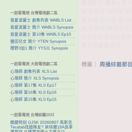
重播影片 最新一集 
蓉 侯佩岑 倪虹潔 努
一起看電視 台灣電視劇二區
蔣夢婕 彭小苒 張小婉
我愛波麗士 劇集列表 WABLS List
我愛波麗士 簡介 WABLS Synopsis
儀 李嘉琦(辣目洋子)
我愛波麗士 第10集 WABLS Ep10
女性文化交流與音樂
鹽田兒女 簡介 YTEN Synopsis
實力女嘉賓共同
櫻野3加1 簡介 YY3J1 Synopsis
標籤：
周播綜藝節目-
一起看電視 大陸電視劇二區
心理師 劇集列表 XLS List
心理師 簡介 XLS Synopsis
心理師 第17集 XLS Ep17
心理師 第16集 XLS Ep16
心理師 第15集 XLS Ep15
一起看電視 台灣綜藝2022
關鍵時刻 GJSK 20260807 馬斯克
Terafab找錯隊友? 英特爾18A良率
遭質疑 台積電加碼火力展示!?