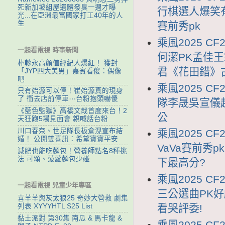
死新加坡組屋遺體發臭一週才曝
行棋選人爆笑有
光...在亞洲最富國家打工40年的人
生
賽前秀pk
乘風2025 CF
一起看電視 時事新聞
何潔PK孟佳
朴軫永高顏值經紀人爆紅！ 獲封
君《花田錯》
「JYP四大美男」嘉賓看傻：偶像
吧
乘風2025 C
只有始源可以停！崔始源真的現身
了 衝去店前停車⋯台粉抱頭嚇傻
隊李晟吳宣儀
《藍色監獄》高橋文哉首度來台！2
公
天狂跑5場見面會 親喊話台粉
川口春奈、世足隊長板倉滉宣布結
乘風2025 CF
婚！ 公開雙喜訊：希望寶寶平安
VaVa賽前秀
減肥也能吃麵包！營養師點名8種挑
法 可頌、菠蘿麵包少碰
下最高分?
乘風2025 C
一起看電視 兒童少年專區
三公選曲PK好
喜羊羊與灰太狼25 奇妙大營救 劇集
列表 XYYYHTL S25 List
看哭評委!
黏土派對 第30集 南瓜 & 馬卡龍 &
乘風2025 C