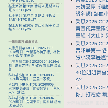
猴子 NTPD Ep30
宋妍霏團《舞
黏土派對 第28集 番茄 & 鳳梨 & 貓
咪 NTPD Ep28
級名額! 熱血
黏土派對 第27集 餅乾 & 禮物 &
BABY NTPD Ep27
乘風2025 CF
黏土派對 第26集 蘑菇 & 粽子 & 企
吳宣儀葉童隊伍
鵝 NTPD Ep26
童組《大山》
一起看電視 戲劇資訊
乘風2025 C
米蟲煲劇咯 MCBJL 20260806
帶隊爭第一 
2018韓劇「金秘書為何那樣」朴敘
俊 朴敏英 李泰煥
張小婉李晟燃
小帥看劇 XSKJ 20260804 2026韓
乘風2025 CF
劇「魔女之吻」朴敏英 魏化儁 金正
賢
30位姐姐舞臺
科幻桃小柏 KHTXB 20260806
A?
2026歐美電影「猛屍一家親」
科幻桃小柏 KHTXB 20260805
乘風2025 C
2026歐美電影「屍變焚場」「鬼玩
人6：煉獄」
你」打電話 
科幻桃小柏 KHTXB 20260804
2026韓劇「鬼謎東宮」南柱赫 盧允
大陸綜藝節目 乘風202
瑞 曹承佑