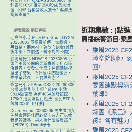
錢線百分百 QXBFB 20260807 獲
利表態! CSP相關BBU股成長大爆
發! 下周! 台積營收大驚奇? 鴻海法
說藏彩蛋?
近期集數 : (
一起看電視 網紅專區
老高與小茉 Mr & Mrs Gao LGYXM
周播綜藝節目-乘風2
20260805 奧德賽前傳，無劇透，
無音樂，無素材，請放心觀看(另有
乘風2025 C
後半部，含劇透，暫不對外公開)
陸空降助陣! 
腦洞烏托邦 NDWTB 20260805 巨
頭們不敢公開的最新實驗：用AI統
回!
治世界，會發生什麼？這個團隊模
擬出了結果...為什麼科技越發達，
乘風2025 C
失業率越高，人們越焦慮？
雯團建默契滿
柴鼠兄弟 ZRBros CSXD 20260805
台灣50雙胞胎十項全能PK 主動
葉蝶》
981A破百萬 為何406A破發照配
17％？用魔法對付魔法 [國民ETF人
乘風2025 C
氣榜2026年8月號]
Dcard.Video 20260805 男生看到女
婉團《泥巴》
生哭會硬是什麼心態｜有人可以教
孩》各有魅力
我講幹話嗎｜男人為什麼要買錶？
【EP269】Dcard尋奇
乘風2025 C
Namewee 20260805 黃明志二舅猝