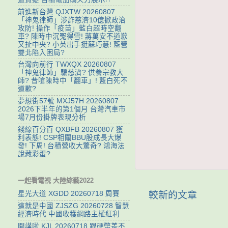
前進新台灣 QJXTW 20260807
「神鬼律師」涉詐慈濟10億掀政治
攻防! 操作「疫苗」藍白超時空翻
車? 陳時中沉冤得雪! 蔣萬安不道歉
又扯中央? 小英出手挺蘇巧慧! 藍營
雙北陷入困局?
台灣向前行 TWXQX 20260807
「神鬼律師」騙慈濟? 供養宗教大
師? 昔嗆陳時中「翻車」! 藍白死不
道歉?
夢想街57號 MXJ57H 20260807
2026下半年的第1個月 台灣汽車市
場7月份掛牌表現分析
錢線百分百 QXBFB 20260807 獲
利表態! CSP相關BBU股成長大爆
發! 下周! 台積營收大驚奇? 鴻海法
說藏彩蛋?
一起看電視 大陸綜藝2022
較新的文章
星光大道 XGDD 20260718 周賽
這就是中國 ZJSZG 20260728 智慧
經濟時代 中國收穫網路主權紅利
開講啦 KJL 20260718 跟硬幣差不