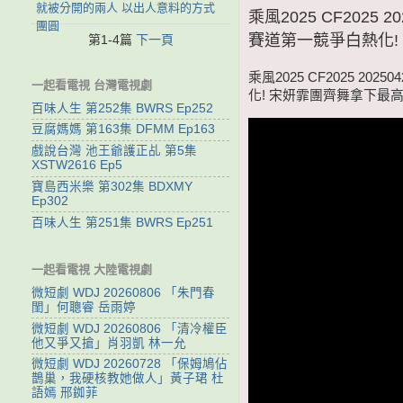
就被分開的兩人 以出人意料的方式
乘風2025 CF2025
團圓
賽道第一競爭白熱化!
第1-4篇
下一頁
乘風2025 CF2025 2
一起看電視 台灣電視劇
化! 宋妍霏團齊舞拿下最高
百味人生 第252集 BWRS Ep252
豆腐媽媽 第163集 DFMM Ep163
戲說台灣 池王爺護正乩 第5集
XSTW2616 Ep5
寶島西米樂 第302集 BDXMY
Ep302
百味人生 第251集 BWRS Ep251
一起看電視 大陸電視劇
微短劇 WDJ 20260806 「朱門春
閨」何聰睿 岳雨婷
微短劇 WDJ 20260806 「清冷權臣
他又爭又搶」肖羽凱 林一允
微短劇 WDJ 20260728 「保姆鳩佔
鵲巢，我硬核教她做人」黃子珺 杜
語嫣 邢銣菲