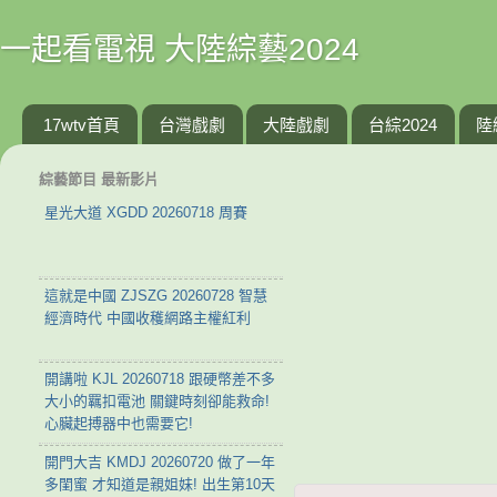
一起看電視 大陸綜藝2024
17wtv首頁
台灣戲劇
大陸戲劇
台綜2024
陸
綜藝節目 最新影片
星光大道 XGDD 20260718 周賽
這就是中國 ZJSZG 20260728 智慧
經濟時代 中國收穫網路主權紅利
開講啦 KJL 20260718 跟硬幣差不多
大小的羈扣電池 關鍵時刻卻能救命!
心臟起搏器中也需要它!
開門大吉 KMDJ 20260720 做了一年
多閨蜜 才知道是親姐妹! 出生第10天