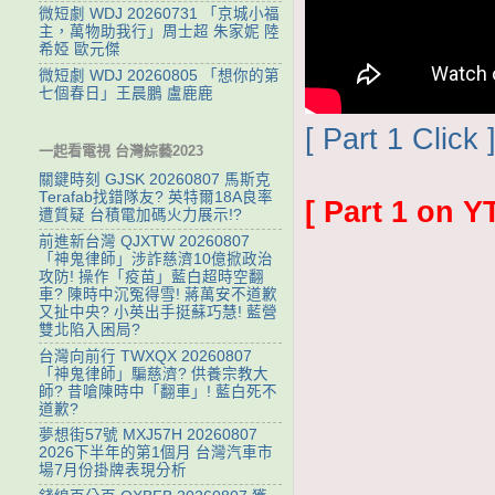
微短劇 WDJ 20260731 「京城小福
主，萬物助我行」周士超 朱家妮 陸
希婭 歐元傑
微短劇 WDJ 20260805 「想你的第
七個春日」王晨鵬 盧鹿鹿
[ Part 1 Click 
一起看電視 台灣綜藝2023
關鍵時刻 GJSK 20260807 馬斯克
Terafab找錯隊友? 英特爾18A良率
[ Part 1 on Y
遭質疑 台積電加碼火力展示!?
前進新台灣 QJXTW 20260807
「神鬼律師」涉詐慈濟10億掀政治
攻防! 操作「疫苗」藍白超時空翻
車? 陳時中沉冤得雪! 蔣萬安不道歉
又扯中央? 小英出手挺蘇巧慧! 藍營
雙北陷入困局?
台灣向前行 TWXQX 20260807
「神鬼律師」騙慈濟? 供養宗教大
師? 昔嗆陳時中「翻車」! 藍白死不
道歉?
夢想街57號 MXJ57H 20260807
2026下半年的第1個月 台灣汽車市
場7月份掛牌表現分析