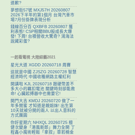
道歉?
夢想街57號 MXJ57H 20260807
2026下半年的第1個月 台灣汽車市
場7月份掛牌表現分析
錢線百分百 QXBFB 20260807 獲
利表態! CSP相關BBU股成長大爆
發! 下周! 台積營收大驚奇? 鴻海法
說藏彩蛋?
一起看電視 大陸綜藝2021
星光大道 XGDD 20260718 周賽
這就是中國 ZJSZG 20260728 智慧
經濟時代 中國收穫網路主權紅利
開講啦 KJL 20260718 跟硬幣差不
多大小的羈扣電池 關鍵時刻卻能救
命! 心臟起搏器中也需要它!
開門大吉 KMDJ 20260720 做了一
年多閨蜜 才知道是親姐妹! 出生第
10天就被分開的兩人 以出人意料的
方式團圓
你好星期六 NHXQL 20260725 檀
健次變身「港風新郎」舞力全開 丁
程鑫小魔術輕鬆「拿捏」章若楠金