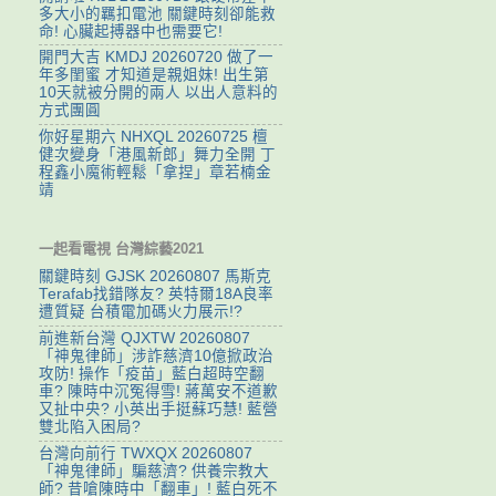
多大小的羈扣電池 關鍵時刻卻能救
命! 心臟起搏器中也需要它!
開門大吉 KMDJ 20260720 做了一
年多閨蜜 才知道是親姐妹! 出生第
10天就被分開的兩人 以出人意料的
方式團圓
你好星期六 NHXQL 20260725 檀
健次變身「港風新郎」舞力全開 丁
程鑫小魔術輕鬆「拿捏」章若楠金
靖
一起看電視 台灣綜藝2021
關鍵時刻 GJSK 20260807 馬斯克
Terafab找錯隊友? 英特爾18A良率
遭質疑 台積電加碼火力展示!?
前進新台灣 QJXTW 20260807
「神鬼律師」涉詐慈濟10億掀政治
攻防! 操作「疫苗」藍白超時空翻
車? 陳時中沉冤得雪! 蔣萬安不道歉
又扯中央? 小英出手挺蘇巧慧! 藍營
雙北陷入困局?
台灣向前行 TWXQX 20260807
「神鬼律師」騙慈濟? 供養宗教大
師? 昔嗆陳時中「翻車」! 藍白死不