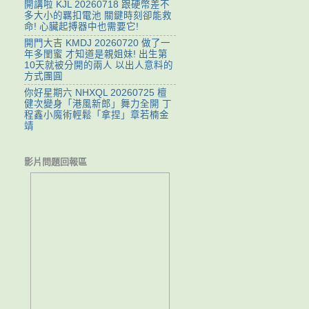
開講啦 KJL 20260718 跟硬幣差不
多大小的羈扣電池 關鍵時刻卻能救
命! 心臟起搏器中也需要它!
開門大吉 KMDJ 20260720 做了一
年多閨蜜 才知道是親姐妹! 出生第
10天就被分開的兩人 以出人意料的
方式團圓
你好星期六 NHXQL 20260725 檀
健次變身「港風新郎」舞力全開 丁
程鑫小魔術輕鬆「拿捏」章若楠金
靖
影片問題回報區