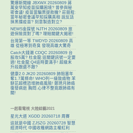
驚爆新聞線 JBXWX 20260809 蔣
萬安早知疫苗採購困境? 曾參與秘
密會議! 疫苗當騙票提款機? 莊競程:
當年秘密會議早知採購真相 說反話
抹黑擋疫苗? 刻意製造對立?
NEWS金探號 NJTH 20260809 旅
遊保險買對了嗎? 理賠關鍵大揭密!
台灣第一等 TWDYD 20260809 高
雄 從極寒到奇臭 發現高雄大驚奇
Catch大錢潮 CDQC 20260809 台
股攻5萬? 杜金龍:這關鍵訊號一定要
過! 杜金龍:Q4這時要滿手! 超級末
升段跟還不跟?
健康2.0 JK20 20260809 肺阻塞年
奪1.7萬條命! WHO列一級致癌物 苯
駢芘超標恐增肺癌風險! 鄭琇月肺癌
復發病逝 胸悶.心律不整竟跟肺癌有
關!
一起看電視 大陸綜藝2021
星光大道 XGDD 20260718 周賽
這就是中國 ZJSZG 20260728 智慧
經濟時代 中國收穫網路主權紅利