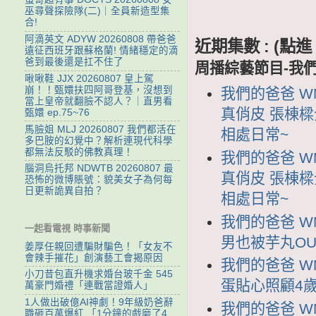
巫尋聲探險隊(二)｜全員新造型集
合!
阿滴英文 ADYW 20260808 帶爸爸
近期集數 : (
遠征西班牙跟蘇格蘭! 情緒穩定的滴
爸到最後還是扛不住了
周播綜藝節目-我
啾啾鞋 JJX 20260807 皇上駕
崩！！甄嬛扶四阿哥登基，沒想到
我們的爸爸 WM
當上皇帝就翻臉不認人？｜直男看
真俏皮 張棟
甄嬛 ep.75~76
馬臉姐 MLJ 20260807 我們都活在
相處日常~
多巴胺的幻覺中？解析連現代科學
都無法反駁的佛教真理！
我們的爸爸 WM
腦洞烏托邦 NDWTB 20260807 最
真俏皮 張棟
恐怖的微博賬號：貌美女子為何每
日更新詭異自拍？
相處日常~
我們的爸爸 WM
一起看電視 時事新聞
男也被芋丸OU
姜厚任親回遭騙財騙色！「女友不
會辣手摧花」創演藝工會揭原因
我們的爸爸 WM
小刀昔包直升機求婚台玻千金 545
蛋貼心照顧4
萬豪門婚禮「連戰當證婚人」
1人做出破億AI神劇！9年級奶爸辭
我們的爸爸 WM
職砸百萬爆紅 「1分鐘的戲磨了4