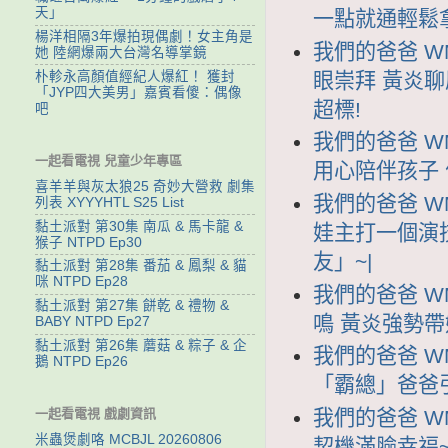
天」
一點就通輕鬆
楊洋相隔3年爆拍現偶劇！女主角是
我們的爸爸 WM
她 陸網爆兩大台灣名導掌鏡
朴軫永高顏值經紀人爆紅！ 獲封
眼崇拜 黃炎
「JYP四大美男」嘉賓看傻：偶像
超標!
吧
我們的爸爸 WM
一起看電視 兒童少年專區
用心陪伴孩子
喜羊羊與灰太狼25 奇妙大營救 劇集
我們的爸爸 WM
列表 XYYYHTL S25 List
黏土派對 第30集 南瓜 & 馬卡龍 &
娃主打一個演
猴子 NTPD Ep30
友」~|
黏土派對 第28集 番茄 & 鳳梨 & 貓
咪 NTPD Ep28
我們的爸爸 WM
黏土派對 第27集 餅乾 & 禮物 &
鳴 黃炎強勢帶
BABY NTPD Ep27
黏土派對 第26集 蘑菇 & 粽子 & 企
我們的爸爸 WM
鵝 NTPD Ep26
「霸總」爸爸
我們的爸爸 WM
一起看電視 戲劇資訊
米蟲煲劇咯 MCBJL 20260806
契機滿臉幸福