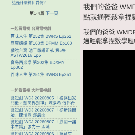
這是什麼神仙愛情?
我們的爸爸 WMD
第1-4篇
下一頁
點就通輕鬆拿捏數
一起看電視 台灣電視劇
我們的爸爸 WMDB
百味人生 第252集 BWRS Ep252
通輕鬆拿捏數學題
豆腐媽媽 第163集 DFMM Ep163
戲說台灣 池王爺護正乩 第5集
XSTW2616 Ep5
寶島西米樂 第302集 BDXMY
Ep302
百味人生 第251集 BWRS Ep251
一起看電視 大陸電視劇
微短劇 WDJ 20260805 「被逐出家
門後，她商界封神」陳夢希 傅邦奇
微短劇 WDJ 20260807 「從新婚開
始」陳瑞豐 鄭晨雨
微短劇 WDJ 20260807 「鳳闕一諾
半生錯」張力壬 孟璐
微短劇 WDJ 20260806 「嬌藏京