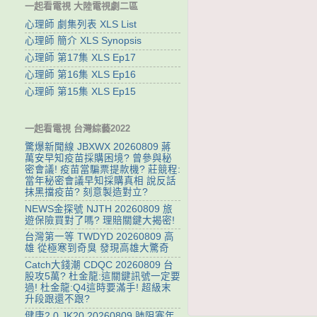
一起看電視 大陸電視劇二區
心理師 劇集列表 XLS List
心理師 簡介 XLS Synopsis
心理師 第17集 XLS Ep17
心理師 第16集 XLS Ep16
心理師 第15集 XLS Ep15
一起看電視 台灣綜藝2022
驚爆新聞線 JBXWX 20260809 蔣
萬安早知疫苗採購困境? 曾參與秘
密會議! 疫苗當騙票提款機? 莊競程:
當年秘密會議早知採購真相 說反話
抹黑擋疫苗? 刻意製造對立?
NEWS金探號 NJTH 20260809 旅
遊保險買對了嗎? 理賠關鍵大揭密!
台灣第一等 TWDYD 20260809 高
雄 從極寒到奇臭 發現高雄大驚奇
Catch大錢潮 CDQC 20260809 台
股攻5萬? 杜金龍:這關鍵訊號一定要
過! 杜金龍:Q4這時要滿手! 超級末
升段跟還不跟?
健康2.0 JK20 20260809 肺阻塞年