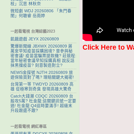
枝」沉思 林秋奈
微短劇 WDJ 20260806 「朱門春
閨」何聰睿 岳雨婷
一起看電視 台灣綜藝2023
飢餓遊戲 JEYX 20260809
Click Here to W
驚爆新聞線 JBXWX 20260809 蔣
萬安早知疫苗採購困境? 曾參與秘
密會議! 疫苗當騙票提款機? 莊競程:
當年秘密會議早知採購真相 說反話
抹黑擋疫苗? 刻意製造對立?
NEWS金探號 NJTH 20260809 旅
遊保險買對了嗎? 理賠關鍵大揭密!
台灣第一等 TWDYD 20260809 高
雄 從極寒到奇臭 發現高雄大驚奇
Catch大錢潮 CDQC 20260809 台
股攻5萬? 杜金龍:這關鍵訊號一定要
過! 杜金龍:Q4這時要滿手! 超級末
升段跟還不跟?
一起看電視 網紅專區
蛋哥超有事 DGCYS 20260808 女