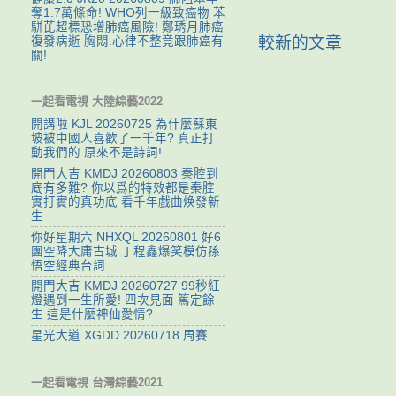
奪1.7萬條命! WHO列一級致癌物 苯
駢芘超標恐增肺癌風險! 鄭琇月肺癌
較新的文章
復發病逝 胸悶.心律不整竟跟肺癌有
關!
一起看電視 大陸綜藝2022
開講啦 KJL 20260725 為什麼蘇東
坡被中國人喜歡了一千年? 真正打
動我們的 原來不是詩詞!
開門大吉 KMDJ 20260803 秦腔到
底有多難? 你以爲的特效都是秦腔
實打實的真功底 看千年戲曲焕發新
生
你好星期六 NHXQL 20260801 好6
團空降大庸古城 丁程鑫爆笑模仿孫
悟空經典台詞
開門大吉 KMDJ 20260727 99秒紅
燈遇到一生所愛! 四次見面 篤定餘
生 這是什麼神仙愛情?
星光大道 XGDD 20260718 周賽
一起看電視 台灣綜藝2021