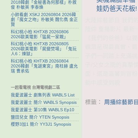
2018韓劇「金秘書為何那樣」朴敘
俊 朴敏英 李泰煥
娃奶爸天花板!
小帥看劇 XSKJ 20260804 2026韓
大陸綜藝節目 我們的爸
劇「魔女之吻」朴敏英 魏化儁 金正
賢
陸綜 重播影片 最新
科幻桃小柏 KHTXB 20260806
2026歐美電影「猛屍一家親」
《我們的爸爸》以獨
科幻桃小柏 KHTXB 20260805
觀眾呈現最真實、最
2026歐美電影「屍變焚場」「鬼玩
人6：煉獄」
子們一同踏上充滿挑
科幻桃小柏 KHTXB 20260804
子/父女之間的真摯
2026韓劇「鬼謎東宮」南柱赫 盧允
瑞 曹承佑
面，還是溫馨到冒粉
動中感受到親
一起看電視 台灣電視劇二區
我愛波麗士 劇集列表 WABLS List
標籤：
周播綜藝節目
我愛波麗士 簡介 WABLS Synopsis
我愛波麗士 第10集 WABLS Ep10
鹽田兒女 簡介 YTEN Synopsis
櫻野3加1 簡介 YY3J1 Synopsis