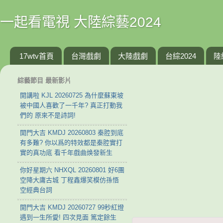
一起看電視 大陸綜藝2024
17wtv首頁
台灣戲劇
大陸戲劇
台綜2024
陸
綜藝節目 最新影片
開講啦 KJL 20260725 為什麼蘇東坡
被中國人喜歡了一千年? 真正打動我
們的 原來不是詩詞!
開門大吉 KMDJ 20260803 秦腔到底
有多難? 你以爲的特效都是秦腔實打
實的真功底 看千年戲曲焕發新生
你好星期六 NHXQL 20260801 好6團
空降大庸古城 丁程鑫爆笑模仿孫悟
空經典台詞
開門大吉 KMDJ 20260727 99秒紅燈
遇到一生所愛! 四次見面 篤定餘生