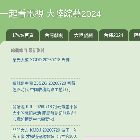
一起看電視 大陸綜藝2024
17wtv首頁
台灣戲劇
大陸戲劇
台綜2024
陸
綜藝節目 最新影片
星光大道 XGDD 20260718 周賽
這就是中國 ZJSZG 20260728 智慧
經濟時代 中國收穫網路主權紅利
開講啦 KJL 20260718 跟硬幣差不多
大小的羈扣電池 關鍵時刻卻能救命!
心臟起搏器中也需要它!
開門大吉 KMDJ 20260720 做了一年
多閨蜜 才知道是親姐妹! 出生第10天