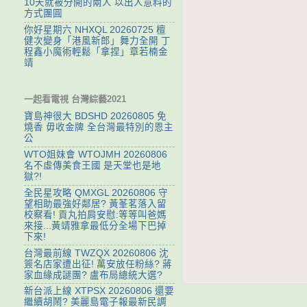
10天就被分開的兩人 以出人意料的
方式團圓
你好星期六 NHXQL 20260725 檀
健次變身「港風新郎」舞力全開 丁
程鑫小魔術輕鬆「拿捏」章若楠金
靖
一起看電視 台灣綜藝2021
寶島神很大 BDSHD 20260805 免
燒香 毋收金牌 全台灣最特別的恩主
公
WTO姐妹會 WTOJMH 20260806
名不虛傳美食王國 是天堂也是地
獄?!
全民星攻略 QMXGL 20260806 守
望相助最強好鄰居? 黃莑茗落入留
校察看! 貢丸拍肩安慰:等等叫爸媽
來接...黃靖雅拿最低分全場下巴掉
下來!
台灣最前線 TWZQX 20260806 沈
簽名店家遭出征! 萬安放任粉絲? 蔣
家血緣成謎團? 盧布局總統大選?
新台派上線 XTPSX 20260806 還要
繼續胡鬧? 美麗島電子報最新民調