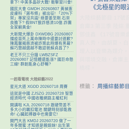
拿下! 中美多晶矽大戰! 衝擊習川會!
《北極星的眼
國民大會 GMDH 20260807 黃禎憲
皮膚科「蔣布條」被出征! 「20%下
大陸綜藝節目 17號音樂
架」專家沒共識! 綠要姜至剛.石崇
良擔下? 假BNT狠詐慈濟10億.詐團
倉庫3 第三季 陸綜
全家躺黃金!
鄧佳鑫 《17號音樂
大新聞大爆卦 DXWDBG 20260807
擋疫苗死上萬命陳時中還要討道歉?
真人秀，由胡夏、白
陳鳳馨揭慈濟被詐案此時爆有黑幕?
蘇巧慧越選越不敢認爸蘇貞昌了?
理人以音樂為媒介，
老王不只三分鐘 LWBZSFZ
與環境交融，倉庫主
20260807 記憶體還能漲? 國巨命懸
三線! 群創能身心舒暢?
橋樑。
一起看電視 大陸綜藝2022
標籤：
周播綜藝節目
星光大道 XGDD 20260718 周賽
這就是中國 ZJSZG 20260728 智慧
經濟時代 中國收穫網路主權紅利
開講啦 KJL 20260718 跟硬幣差不
多大小的羈扣電池 關鍵時刻卻能救
命! 心臟起搏器中也需要它!
開門大吉 KMDJ 20260720 做了一
年多閨蜜 才知道是親姐妹! 出生第