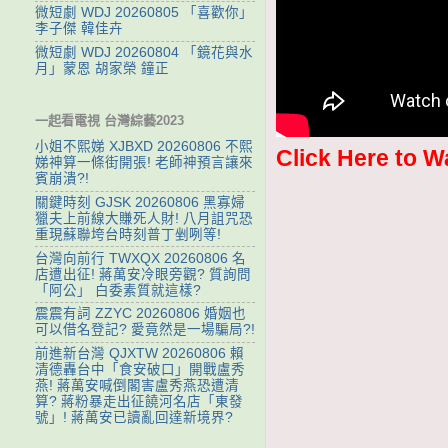
微短劇 WDJ 20260805 「喜歡你」
李子傑 韓佳卉
微短劇 WDJ 20260804 「鏡花與水
月」蒙恩 胡家榮 鐘正
一起看電視 台灣綜藝2023
小姐不熙娣 XJBXD 20260806 不熙
Click Here to W
娣神算一條街開張! 老師神預言讓來
賓崩潰?!
關鍵時刻 GJSK 20260806 黑寡婦
獵夫上前線大賺死人財! 八月詛咒恐
重現蘇聯垮台時刻普丁剉咧等!
台灣向前行 TWXQX 20260806 名
店遭出征! 蔣萬安冷眼旁觀? 質詢問
「阿公」 白委素質就這樣?
震震有詞 ZZYC 20260806 婚姻也
可以借名登記? 愛竟然是一場騙局?!
前進新台灣 QJXTW 20260806 賴
清德轟台中「食安破口」開戰盧秀
燕! 蔣萬安喊倒閣害盧秀燕恐遭清
算? 蔣粉暴走出征饒河名店「東發
號」! 蔣萬安已讀亂回達新境界?