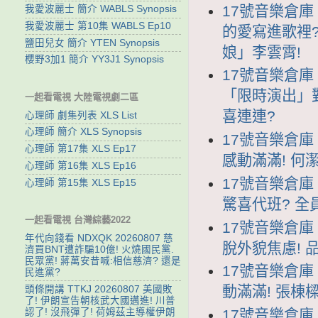
17號音樂倉庫 
我愛波麗士 簡介 WABLS Synopsis
我愛波麗士 第10集 WABLS Ep10
的愛寫進歌裡
鹽田兒女 簡介 YTEN Synopsis
娘」李雲霄!
櫻野3加1 簡介 YY3J1 Synopsis
17號音樂倉庫 1
「限時演出」
一起看電視 大陸電視劇二區
喜連連?
心理師 劇集列表 XLS List
心理師 簡介 XLS Synopsis
17號音樂倉庫 
心理師 第17集 XLS Ep17
感動滿滿! 何
心理師 第16集 XLS Ep16
17號音樂倉庫 
心理師 第15集 XLS Ep15
驚喜代班? 全
一起看電視 台灣綜藝2022
17號音樂倉庫 
年代向錢看 NDXQK 20260807 慈
脫外貌焦慮! 
濟買BNT遭詐騙10億! 火燒國民黨.
民眾黨! 蔣萬安昔喊:相信慈濟? 還是
17號音樂倉庫 
民進黨?
動滿滿! 張棟
頭條開講 TTKJ 20260807 美國敗
了! 伊朗宣告朝核武大國邁進! 川普
認了! 沒飛彈了! 荷姆茲主導權伊朗
17號音樂倉庫 