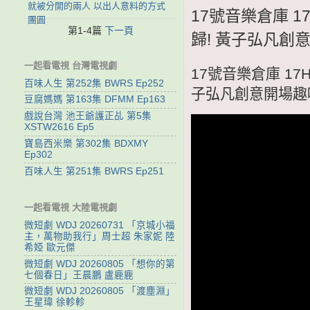
就被分開的兩人 以出人意料的方式
17號音樂倉庫 17
團圓
第1-4篇
下一頁
歸! 黃子弘凡創
一起看電視 台灣電視劇
17號音樂倉庫 17H
百味人生 第252集 BWRS Ep252
子弘凡創意開場趣
豆腐媽媽 第163集 DFMM Ep163
戲說台灣 池王爺護正乩 第5集
XSTW2616 Ep5
寶島西米樂 第302集 BDXMY
Ep302
百味人生 第251集 BWRS Ep251
一起看電視 大陸電視劇
微短劇 WDJ 20260731 「京城小福
主，萬物助我行」周士超 朱家妮 陸
希婭 歐元傑
微短劇 WDJ 20260805 「想你的第
七個春日」王晨鵬 盧鹿鹿
微短劇 WDJ 20260805 「渡塵淵」
王星瑋 徐軫軫