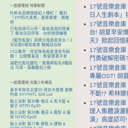
17號音樂倉庫 
一起看電視 時事新聞
朴軫永高顏值經紀人爆紅！ 獲封
日人生劇本」
「JYP四大美男」嘉賓看傻：偶像
吧
17號音樂倉庫 1
只有始源可以停！崔始源真的現身
台! 胡夏早安
了 衝去店前停車⋯台粉抱頭嚇傻
天》掀起回憶殺
《藍色監獄》高橋文哉首度來台！2
天狂跑5場見面會 親喊話台粉
17號音樂倉庫 
川口春奈、世足隊長板倉滉宣布結
婚！ 公開雙喜訊：希望寶寶平安
鬥勇破解密碼?
減肥也能吃麵包！營養師點名8種挑
17號音樂倉庫 
法 可頌、菠蘿麵包少碰
專屬OST! 
一起看電視 兒童少年專區
17號音樂倉庫 
喜羊羊與灰太狼25 奇妙大營救 劇集
不斷!? 希林
列表 XYYYHTL S25 List
黏土派對 第30集 南瓜 & 馬卡龍 &
17號音樂倉庫 1
猴子 NTPD Ep30
理人集體淚灑
黏土派對 第28集 番茄 & 鳳梨 & 貓
咪 NTPD Ep28
演」高度認可!
黏土派對 第27集 餅乾 & 禮物 &