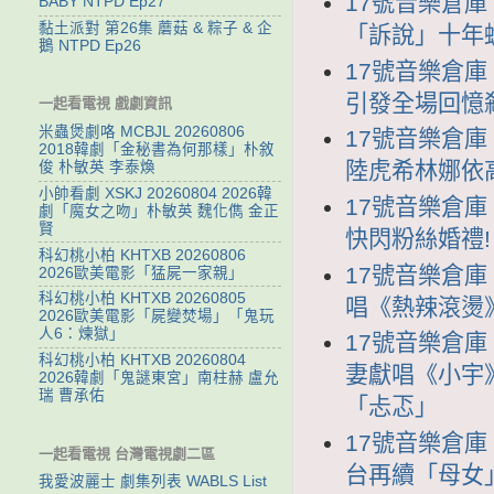
17號音樂倉庫 1
BABY NTPD Ep27
黏土派對 第26集 蘑菇 & 粽子 & 企
「訴說」十年蛻
鵝 NTPD Ep26
17號音樂倉庫 
引發全場回憶
一起看電視 戲劇資訊
米蟲煲劇咯 MCBJL 20260806
17號音樂倉庫 1
2018韓劇「金秘書為何那樣」朴敘
陸虎希林娜依
俊 朴敏英 李泰煥
小帥看劇 XSKJ 20260804 2026韓
17號音樂倉庫 
劇「魔女之吻」朴敏英 魏化儁 金正
賢
快閃粉絲婚禮!
科幻桃小柏 KHTXB 20260806
17號音樂倉庫 
2026歐美電影「猛屍一家親」
科幻桃小柏 KHTXB 20260805
唱《熱辣滾燙
2026歐美電影「屍變焚場」「鬼玩
人6：煉獄」
17號音樂倉庫 
科幻桃小柏 KHTXB 20260804
妻獻唱《小宇
2026韓劇「鬼謎東宮」南柱赫 盧允
瑞 曹承佑
「忐忑」
17號音樂倉庫 
一起看電視 台灣電視劇二區
台再續「母女」
我愛波麗士 劇集列表 WABLS List