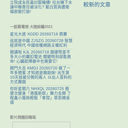
立院成全民最討厭機構! 拉台糖下水
較新的文章
讓中聯責任被淡化? 藍白質詢遭衛
福部狠打臉!
一起看電視 大陸綜藝2021
星光大道 XGDD 20260718 周賽
這就是中國 ZJSZG 20260728 智慧
經濟時代 中國收穫網路主權紅利
開講啦 KJL 20260718 跟硬幣差不
多大小的羈扣電池 關鍵時刻卻能救
命! 心臟起搏器中也需要它!
開門大吉 KMDJ 20260720 做了一
年多閨蜜 才知道是親姐妹! 出生第
10天就被分開的兩人 以出人意料的
方式團圓
你好星期六 NHXQL 20260725 檀
健次變身「港風新郎」舞力全開 丁
程鑫小魔術輕鬆「拿捏」章若楠金
靖
影片問題回報區