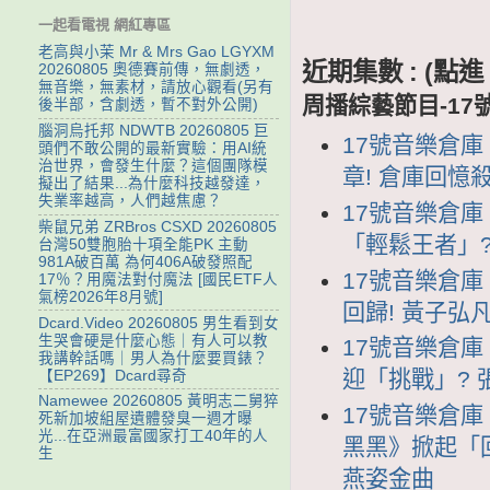
一起看電視 網紅專區
老高與小茉 Mr & Mrs Gao LGYXM
近期集數 : (
20260805 奧德賽前傳，無劇透，
無音樂，無素材，請放心觀看(另有
周播綜藝節目-17
後半部，含劇透，暫不對外公開)
腦洞烏托邦 NDWTB 20260805 巨
17號音樂倉庫 
頭們不敢公開的最新實驗：用AI統
治世界，會發生什麼？這個團隊模
章! 倉庫回憶
擬出了結果...為什麼科技越發達，
失業率越高，人們越焦慮？
17號音樂倉庫 1
柴鼠兄弟 ZRBros CSXD 20260805
「輕鬆王者」?
台灣50雙胞胎十項全能PK 主動
981A破百萬 為何406A破發照配
17號音樂倉庫 
17％？用魔法對付魔法 [國民ETF人
氣榜2026年8月號]
回歸! 黃子弘
Dcard.Video 20260805 男生看到女
生哭會硬是什麼心態｜有人可以教
17號音樂倉庫 
我講幹話嗎｜男人為什麼要買錶？
迎「挑戰」?
【EP269】Dcard尋奇
Namewee 20260805 黃明志二舅猝
17號音樂倉庫 1
死新加坡組屋遺體發臭一週才曝
光...在亞洲最富國家打工40年的人
黑黑》掀起「
生
燕姿金曲