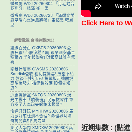
微短劇 WDJ 20260804 「月老勸合
我勸分」楊澤 崔一梁
微短劇 WDJ 20260728 「滿朝文武
靠皇后心聲逆風翻盤」雷藝昊 韓鳳
Click Here to W
兒
一起看電視 台灣綜藝2023
錢線百分百 QXBFB 20260806 亞
股狂震! 台股沒穩? 網:跟單國安基金
穩贏?! 半年報淘金! 財報高峰誰有驚
喜!
關我什麼事 GWSMS 20260806
Sandisk營收.獲利雙驚喜! 展望不給
力 盤後下挫近8%! 揭載板走強關鍵!
高階爆發.排擠連鎖效應 股價先知
道?
少康戰情室 SKZQS 20260806 漢
光主戰車「噴裝備」民眾撿零件 軍
方認了人為疏失螺絲未鎖緊?
命運好好玩 MYHHW 20260806 馬
力歐好宅旺到不合理? 命理界阿湯
哥揭開真相! 馬力歐
近期集數 : (
鄉民大學問 XMDXW 20260806 葉