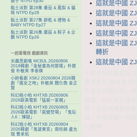
猴子 NTPD Ep30
這就是中國 ZJ
黏土派對 第28集 番茄 & 鳳梨 & 貓
這就是中國 ZJ
咪 NTPD Ep28
黏土派對 第27集 餅乾 & 禮物 &
這就是中國 ZJ
BABY NTPD Ep27
這就是中國 ZJ
黏土派對 第26集 蘑菇 & 粽子 & 企
鵝 NTPD Ep26
這就是中國 ZJ
轉折
一起看電視 戲劇資訊
這就是中國 ZJ
米蟲煲劇咯 MCBJL 20260806
2018韓劇「金秘書為何那樣」朴敘
俊 朴敏英 李泰煥
中國大陸綜藝節目 這就
小帥看劇 XSKJ 20260804 2026韓
重播影片 張維為 
劇「魔女之吻」朴敏英 魏化儁 金正
賢
外老百姓關心的一個
科幻桃小柏 KHTXB 20260806
教授，則以自己深刻
2026歐美電影「猛屍一家親」
科幻桃小柏 KHTXB 20260805
惑，並在現場與年輕
2026歐美電影「屍變焚場」「鬼玩
論、中國道路、中國
人6：煉獄」
科幻桃小柏 KHTXB 20260804
心精神。
2026韓劇「鬼謎東宮」南柱赫 盧允
瑞 曹承佑