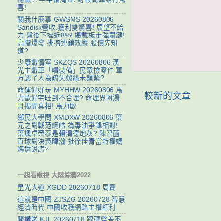
喜!
關我什麼事 GWSMS 20260806
Sandisk營收.獲利雙驚喜! 展望不給
力 盤後下挫近8%! 揭載板走強關鍵!
高階爆發.排擠連鎖效應 股價先知
道?
少康戰情室 SKZQS 20260806 漢
光主戰車「噴裝備」民眾撿零件 軍
方認了人為疏失螺絲未鎖緊?
命運好好玩 MYHHW 20260806 馬
較新的文章
力歐好宅旺到不合理? 命理界阿湯
哥揭開真相! 馬力歐
鄉民大學問 XMDXW 20260806 葉
元之對戰范綱皓 為毒油爭鋒相對!
葉諷卓榮泰是賴清德炮灰? 陳智菡
直球對決黃暐瀚 批徐佳青當特權媽
媽還說謊?
一起看電視 大陸綜藝2022
星光大道 XGDD 20260718 周賽
這就是中國 ZJSZG 20260728 智慧
經濟時代 中國收穫網路主權紅利
開講啦 KJL 20260718 跟硬幣差不