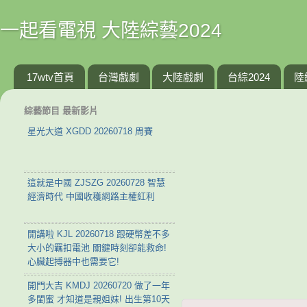
一起看電視 大陸綜藝2024
17wtv首頁
台灣戲劇
大陸戲劇
台綜2024
陸
綜藝節目 最新影片
星光大道 XGDD 20260718 周賽
這就是中國 ZJSZG 20260728 智慧
經濟時代 中國收穫網路主權紅利
開講啦 KJL 20260718 跟硬幣差不多
大小的羈扣電池 關鍵時刻卻能救命!
心臟起搏器中也需要它!
開門大吉 KMDJ 20260720 做了一年
多閨蜜 才知道是親姐妹! 出生第10天