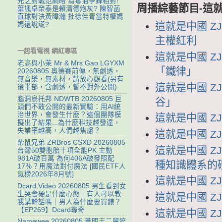
元之對戰范綱皓 為毒油爭鋒相對!
周播綜藝節目-這
葉諷卓榮泰是賴清德炮灰? 陳智菡
直球對決黃暐瀚 批徐佳青當特權媽
這就是中國 ZJ
媽還說謊?
主權紅利
一起看電視 網紅專區
這就是中國 ZJ
老高與小茉 Mr & Mrs Gao LGYXM
「鐵律」
20260805 奧德賽前傳，無劇透，
無音樂，無素材，請放心觀看(另有
這就是中國 ZJ
後半部，含劇透，暫不對外公開)
腦洞烏托邦 NDWTB 20260805 巨
谷」
頭們不敢公開的最新實驗：用AI統
治世界，會發生什麼？這個團隊模
這就是中國 ZJ
擬出了結果...為什麼科技越發達，
失業率越高，人們越焦慮？
這就是中國 ZJ
柴鼠兄弟 ZRBros CSXD 20260805
這就是中國 ZJ
台灣50雙胞胎十項全能PK 主動
981A破百萬 為何406A破發照配
種知識體系的
17％？用魔法對付魔法 [國民ETF人
氣榜2026年8月號]
這就是中國 ZJ
Dcard.Video 20260805 男生看到女
生哭會硬是什麼心態｜有人可以教
這就是中國 ZJ
我講幹話嗎｜男人為什麼要買錶？
【EP269】Dcard尋奇
這就是中國 ZJ
Namewee 20260805 黃明志二舅猝