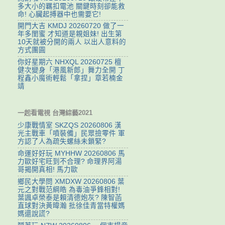
多大小的羈扣電池 關鍵時刻卻能救
命! 心臟起搏器中也需要它!
開門大吉 KMDJ 20260720 做了一
年多閨蜜 才知道是親姐妹! 出生第
10天就被分開的兩人 以出人意料的
方式團圓
你好星期六 NHXQL 20260725 檀
健次變身「港風新郎」舞力全開 丁
程鑫小魔術輕鬆「拿捏」章若楠金
靖
一起看電視 台灣綜藝2021
少康戰情室 SKZQS 20260806 漢
光主戰車「噴裝備」民眾撿零件 軍
方認了人為疏失螺絲未鎖緊?
命運好好玩 MYHHW 20260806 馬
力歐好宅旺到不合理? 命理界阿湯
哥揭開真相! 馬力歐
鄉民大學問 XMDXW 20260806 葉
元之對戰范綱皓 為毒油爭鋒相對!
葉諷卓榮泰是賴清德炮灰? 陳智菡
直球對決黃暐瀚 批徐佳青當特權媽
媽還說謊?