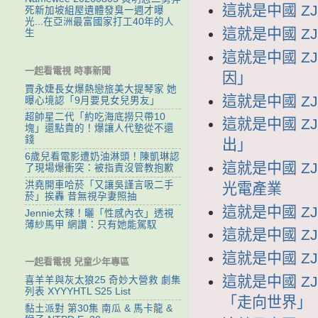
這就是中國 ZJS
死新加坡組屋遺體發臭一週才曝
光...在亞洲最富國家打工40年的人
這就是中國 ZJ
生
這就是中國 ZJ
一起看電視 時事新聞
因」
賈永婕長女爆熱戀旅美大提琴家 她
這就是中國 ZJ
曝心境認「9月要見女兒男友」
超帥星二代「約吃海底撈只帶10
這就是中國 ZJ
塊」還點貴的！爆讓人代墊從不還
錢
出」
6歲兒看電影遭奶油淋頭！陳凱琳認
這就是中國 ZJ
了現場爆衝突：被指責沒管教抱歉
洪堯開車哈菸「又讓吳謹言吸二手
光電產業
菸」挨轟 昔無視孕妻照抽
這就是中國 ZJ
Jennie太辣！曬「性感內衣」透視
薄紗馬甲 網讚：只有她能駕馭
這就是中國 ZJ
這就是中國 ZJ
一起看電視 兒童少年專區
這就是中國 ZJ
喜羊羊與灰太狼25 奇妙大營救 劇集
列表 XYYYHTL S25 List
「走向世界」
黏土派對 第30集 南瓜 & 馬卡龍 &