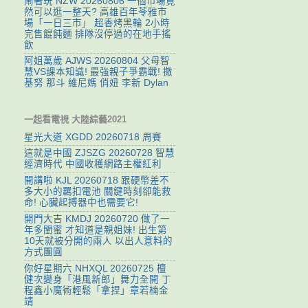
鬧著玩 NZW 20260806 一個市場竟
然可以逛一整天? 高雄百年苓雅市
場「一日三市」 超香烤黑輪 2小時
完售餛飩麵 排隊沒停過的在地手搖
飲
阿姐萬歲 AJWS 20260804 父母智
慧VS課本知識! 最強親子爭霸戰! 撒
基努 那斗 維尼媽 俏妞 李新 Dylan
一起看電視 大陸綜藝2021
星光大道 XGDD 20260718 周賽
這就是中國 ZJSZG 20260728 智慧
經濟時代 中國收穫網路主權紅利
開講啦 KJL 20260718 跟硬幣差不
多大小的羈扣電池 關鍵時刻卻能救
命! 心臟起搏器中也需要它!
開門大吉 KMDJ 20260720 做了一
年多閨蜜 才知道是親姐妹! 出生第
10天就被分開的兩人 以出人意料的
方式團圓
你好星期六 NHXQL 20260725 檀
健次變身「港風新郎」舞力全開 丁
程鑫小魔術輕鬆「拿捏」章若楠金
靖