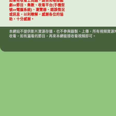
如果有收看上問題，請告知哪部戲
劇or節目、集數、收看平台(手機型
號or電腦系統)、瀏覽器、錯誤情況
或訊息，以利瞭解，感謝各位的協
助，十分感謝。
本網站不提供影片資源存儲，也不參與錄製、上傳，所有視頻資源
收看，如有漏看的節目，再來本網銜接收看視頻即可。