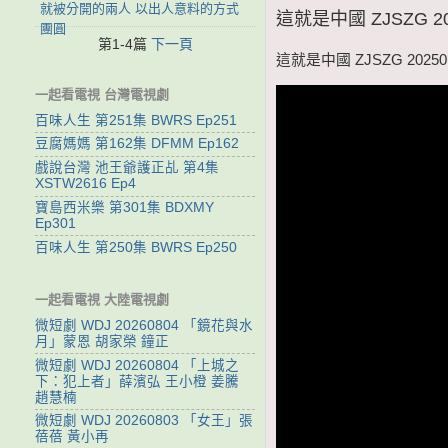
就被分開的兩人 以出人意料的方式
這就是中國 ZJSZG 
團圓
第1-4篇
下一頁
這就是中國 ZJSZG 202
一起看電視 台灣電視劇
百味人生 第251集 BWRS Ep251
豆腐媽媽 第162集 DFMM Ep162
戲說台灣 池王爺護正乩 第4集
XSTW2616 Ep4
寶島西米樂 第301集 BDXMY
Ep301
百味人生 第250集 BWRS Ep250
一起看電視 大陸電視劇
微短劇 WDJ 20260804 「鏡花與水
月」蒙恩 胡家榮 鐘正
微短劇 WDJ 20260804 「上城之
下：犯上者」薛濱弘 王小橙 姜騰
趙慧楠
微短劇 WDJ 20260803 「女王」張
蓓蓓 黃小再