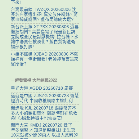
下來!
台灣最前線 TWZQX 20260806 沈
簽名店家遭出征! 萬安放任粉絲? 蔣
家血緣成謎團? 盧布局總統大選?
新台派上線 XTPSX 20260806 還要
繼續胡鬧? 美麗島電子報最新民調
立院成全民最討厭機構! 拉台糖下水
讓中聯責任被淡化? 藍白質詢遭衛
福部狠打臉!
小姐不熙娣 XJBXD 20260806 不熙
娣神算一條街開張! 老師神預言讓來
賓崩潰?!
一起看電視 大陸綜藝2022
星光大道 XGDD 20260718 周賽
這就是中國 ZJSZG 20260728 智慧
經濟時代 中國收穫網路主權紅利
開講啦 KJL 20260718 跟硬幣差不
多大小的羈扣電池 關鍵時刻卻能救
命! 心臟起搏器中也需要它!
開門大吉 KMDJ 20260720 做了一
年多閨蜜 才知道是親姐妹! 出生第
10天就被分開的兩人 以出人意料的