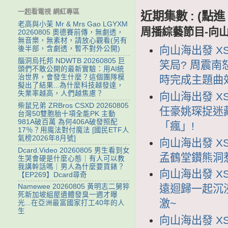
一起看電視 網紅專區
近期集數 : (
老高與小茉 Mr & Mrs Gao LGYXM
周播綜藝節目-向
20260805 奧德賽前傳，無劇透，
無音樂，無素材，請放心觀看(另有
向山海出發 XS
後半部，含劇透，暫不對外公開)
腦洞烏托邦 NDWTB 20260805 巨
笑局? 周震南
頭們不敢公開的最新實驗：用AI統
治世界，會發生什麼？這個團隊模
時完成主題曲
擬出了結果...為什麼科技越發達，
失業率越高，人們越焦慮？
向山海出發 XS
柴鼠兄弟 ZRBros CSXD 20260805
任豪姚琛捉迷
台灣50雙胞胎十項全能PK 主動
981A破百萬 為何406A破發照配
「瘋」!
17％？用魔法對付魔法 [國民ETF人
氣榜2026年8月號]
向山海出發 XS
Dcard.Video 20260805 男生看到女
孟鶴堂鑽熊洞惹
生哭會硬是什麼心態｜有人可以教
我講幹話嗎｜男人為什麼要買錶？
向山海出發 XSH
【EP269】Dcard尋奇
遠迴歸一起沉
Namewee 20260805 黃明志二舅猝
死新加坡組屋遺體發臭一週才曝
激~
光...在亞洲最富國家打工40年的人
生
向山海出發 XS