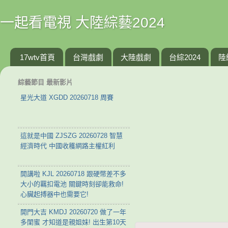
一起看電視 大陸綜藝2024
17wtv首頁
台灣戲劇
大陸戲劇
台綜2024
陸
綜藝節目 最新影片
星光大道 XGDD 20260718 周賽
這就是中國 ZJSZG 20260728 智慧
經濟時代 中國收穫網路主權紅利
開講啦 KJL 20260718 跟硬幣差不多
大小的羈扣電池 關鍵時刻卻能救命!
心臟起搏器中也需要它!
開門大吉 KMDJ 20260720 做了一年
多閨蜜 才知道是親姐妹! 出生第10天