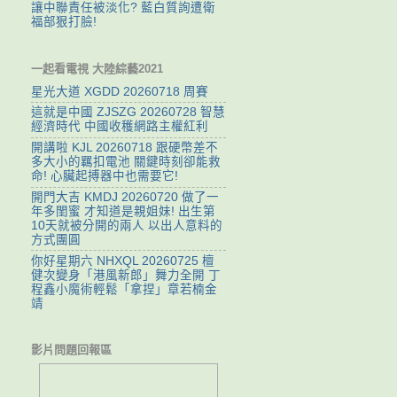
讓中聯責任被淡化? 藍白質詢遭衛
福部狠打臉!
一起看電視 大陸綜藝2021
星光大道 XGDD 20260718 周賽
這就是中國 ZJSZG 20260728 智慧
經濟時代 中國收穫網路主權紅利
開講啦 KJL 20260718 跟硬幣差不
多大小的羈扣電池 關鍵時刻卻能救
命! 心臟起搏器中也需要它!
開門大吉 KMDJ 20260720 做了一
年多閨蜜 才知道是親姐妹! 出生第
10天就被分開的兩人 以出人意料的
方式團圓
你好星期六 NHXQL 20260725 檀
健次變身「港風新郎」舞力全開 丁
程鑫小魔術輕鬆「拿捏」章若楠金
靖
影片問題回報區