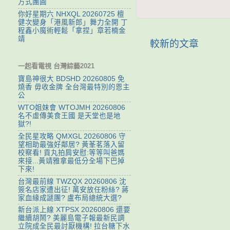
方式團圓
你好星期六 NHXQL 20260725 檀
健次變身「港風新郎」舞力全開 丁
程鑫小魔術輕鬆「拿捏」章若楠金
靖
較新的文章
一起看電視 台灣綜藝2021
寶島神很大 BDSHD 20260805 免
燒香 毋收金牌 全台灣最特別的恩主
公
WTO姐妹會 WTOJMH 20260806
名不虛傳美食王國 是天堂也是地
獄?!
全民星攻略 QMXGL 20260806 守
望相助最強好鄰居? 黃莑茗落入留
校察看! 貢丸拍肩安慰:等等叫爸媽
來接...黃靖雅拿最低分全場下巴掉
下來!
台灣最前線 TWZQX 20260806 沈
簽名店家遭出征! 萬安放任粉絲? 蔣
家血緣成謎團? 盧布局總統大選?
新台派上線 XTPSX 20260806 還要
繼續胡鬧? 美麗島電子報最新民調
立院成全民最討厭機構! 拉台糖下水