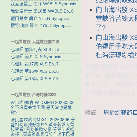
我愛波麗士 簡介 WABLS Synopsis
向山海出發 XS
我愛波麗士 第10集 WABLS Ep10
堂峽谷苦練太
鹽田兒女 簡介 YTEN Synopsis
櫻野3加1 簡介 YY3J1 Synopsis
了?
向山海出發 XS
一起看電視 大陸電視劇二區
伯遠用手吃大盤
心理師 劇集列表 XLS List
杜海濤現場搶
心理師 簡介 XLS Synopsis
心理師 第17集 XLS Ep17
大陸綜藝節目 向山海出
心理師 第16集 XLS Ep16
第二季 陸綜 重播影片
心理師 第15集 XLS Ep15
震南 《向山海出發
小隊長？周震南任豪
一起看電視 台灣綜藝2022
WTO姐妹會 WTOJMH 20260806
名不虛傳美食王國 是天堂也是地
標籤：
周播綜藝節目
獄?!
全民星攻略 QMXGL 20260806 守
望相助最強好鄰居? 黃莑茗落入留
校察看! 貢丸拍肩安慰:等等叫爸媽
來接...黃靖雅拿最低分全場下巴掉