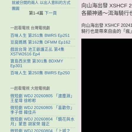
就被分開的兩人 以出人意料的方式
向山海出發 XSHCF 
團圓
各顯神通～洱海騎行
第1-4篇
下一頁
向山海出發 XSHCF 20
一起看電視 台灣電視劇
騎行也是帶來自由的「瘋」
百味人生 第251集 BWRS Ep251
豆腐媽媽 第162集 DFMM Ep162
戲說台灣 池王爺護正乩 第4集
XSTW2616 Ep4
寶島西米樂 第301集 BDXMY
Ep301
百味人生 第250集 BWRS Ep250
一起看電視 大陸電視劇
微短劇 WDJ 20260805 「渡塵淵」
王星瑋 徐軫軫
微短劇 WDJ 20260805 「喜歡你」
李子傑 韓佳卉
微短劇 WDJ 20260804 「鏡花與水
月」蒙恩 胡家榮 鐘正
微短劇 WDJ 20260804 「上城之