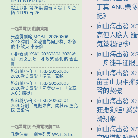
BABY NTPD Ep27
丁真.ANU樂
黏土派對 第26集 蘑菇 & 粽子 & 企
鵝 NTPD Ep26
記》
向山海出發 XS
一起看電視 戲劇資訊
高但人膽大 
米蟲煲劇咯 MCBJL 20260806
2018韓劇「金秘書為何那樣」朴敘
氣墊超硬核!
俊 朴敏英 李泰煥
向山海出發 XS
小帥看劇 XSKJ 20260804 2026韓
劇「魔女之吻」朴敏英 魏化儁 金正
一舟徒手征服
賢
科幻桃小柏 KHTXB 20260806
向山海出發 XS
2026歐美電影「猛屍一家親」
苗苗山頂相擁
科幻桃小柏 KHTXB 20260805
2026歐美電影「屍變焚場」「鬼玩
聲的契機
人6：煉獄」
向山海出發 XS
科幻桃小柏 KHTXB 20260804
2026韓劇「鬼謎東宮」南柱赫 盧允
狂撒狗糧! 奚
瑞 曹承佑
滑翔傘
一起看電視 台灣電視劇二區
向山海出發 XS
我愛波麗士 劇集列表 WABLS List
亮跟導航較勁