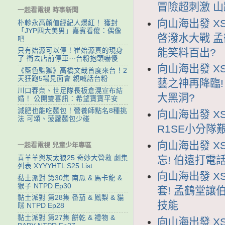
冒險超刺激 
一起看電視 時事新聞
向山海出發 XS
朴軫永高顏值經紀人爆紅！ 獲封
「JYP四大美男」嘉賓看傻：偶像
啓潑水大戰 
吧
能笑料百出?
只有始源可以停！崔始源真的現身
了 衝去店前停車⋯台粉抱頭嚇傻
向山海出發 XS
《藍色監獄》高橋文哉首度來台！2
天狂跑5場見面會 親喊話台粉
藝之神再降臨
川口春奈、世足隊長板倉滉宣布結
大黑洞?
婚！ 公開雙喜訊：希望寶寶平安
減肥也能吃麵包！營養師點名8種挑
向山海出發 XS
法 可頌、菠蘿麵包少碰
R1SE小分隊
向山海出發 XS
一起看電視 兒童少年專區
忘! 伯遠打電
喜羊羊與灰太狼25 奇妙大營救 劇集
列表 XYYYHTL S25 List
向山海出發 XS
黏土派對 第30集 南瓜 & 馬卡龍 &
猴子 NTPD Ep30
套! 孟鶴堂讓
黏土派對 第28集 番茄 & 鳳梨 & 貓
技能
咪 NTPD Ep28
黏土派對 第27集 餅乾 & 禮物 &
向山海出發 XS