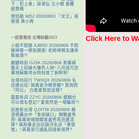
下：犯上者」薛濱弘 王小橙 姜騰
趙慧楠
微短劇 WDJ 20260803 「女王」張
蓓蓓 黃小再
Click Here to W
一起看電視 台灣綜藝2023
小姐不熙娣 XJBXD 20260806 不熙
娣神算一條街開張! 老師神預言讓來
賓崩潰?!
關鍵時刻 GJSK 20260806 黑寡婦
獵夫上前線大賺死人財! 八月詛咒恐
重現蘇聯垮台時刻普丁剉咧等!
台灣向前行 TWXQX 20260806 名
店遭出征! 蔣萬安冷眼旁觀? 質詢問
「阿公」 白委素質就這樣?
震震有詞 ZZYC 20260806 婚姻也
可以借名登記? 愛竟然是一場騙局?!
前進新台灣 QJXTW 20260806 賴
清德轟台中「食安破口」開戰盧秀
燕! 蔣萬安喊倒閣害盧秀燕恐遭清
算? 蔣粉暴走出征饒河名店「東發
號」! 蔣萬安已讀亂回達新境界?