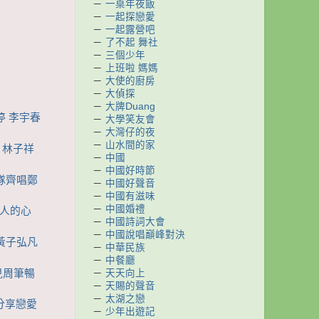
－
一桌年夜飯
－
一起探戀愛
－
一起露營吧
－
了不起 舞社
－
三個少年
－
上班啦 媽媽
－
大使的廚房
－
大偵探
－
大牌Duang
停 李宇春
－
大學笑友會
－
大灣仔的夜
－
山水間的家
p 林子祥
－
中國
－
中國好時節
春隊齊唱鄭
－
中國好聲音
－
中國有滋味
－
中國婚禮
個人的心
－
中國詩詞大會
－
中國說唱巔峰對決
基黃子弘凡
－
中華民族
－
中餐廳
祖兒周筆暢
－
天天向上
－
天賜的聲音
－
太湖之戀
春分享戀愛
－
少年出遊記