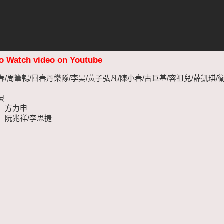
to Watch video on Youtube
/周筆暢/回春丹樂隊/李昊/黃子弘凡/陳小春/古巨基/容祖兒/薛凱琪/衛
炅
】方力申
】阮兆祥/李思捷