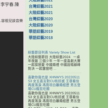
大陸綜藝2022
 李宇春.陳
台灣綜藝2021
大陸綜藝2021
台灣綜藝2020
慧嫻.容祖兒談音樂
大陸綜藝2020
華語綜藝2019
華語綜藝2018
綜藝節目列表 Variety Show List
大陸綜藝節目 大陸綜藝2024 一桌
年夜飯 三個少年 一年一度喜劇大賽
一起探戀愛 中國婚禮 中國說唱巔峰
對決 一起露營吧 ...
喜歡你我也是 XHNWYS 20220511
S3 女五直言對CU有好感 王蓓看信
再度落淚 馮雨坦白離婚經歷 男五登
場CU瘋狂吃醋
喜歡你我也是 XHNWYS 20220511
S3 女五直言對CU有好感 王蓓看信
再度落淚 馮雨坦白離婚經歷 男五登
場CU瘋狂吃醋