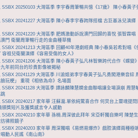
 SSBX 20250103 大灣區季 李宇春周筆暢共憶《17歲》 陳小春黃
 SSBX 20241227 大灣區季 陳小春李宇春跨隊搭檔 古巨基泳兒演
 SSBX 20241220 大灣區季 肥媽激動訴說澳門回歸的喜悅 張智霖
澳門 衛蘭周筆暢行走的金曲種草機
 SSBX 20241213 大灣區季 回顧40年港劇經典 陳小春吳若希對唱
T 容祖兒衛蘭演繹《容易受傷的女人》
 SSBX 20241206 大灣區季 陳小春黃子弘凡林智樂跨代合作《蝶變
十九年前同台的珍貴影像被揭秘
 SSBX 20241129 大灣區季 川渝姐弟李宇春黃子弘凡勇闖港樂音綜
臉玩梗」 重現《相依為命》名場面
 SSBX 20241128 大灣區季 譚詠麟陳慧嫻金曲聯唱讓全場淚崩 周
唱跳
 SSBX 20240217 家年華 汪蘇瀧.單依純驚喜合作 何炅台上靈魂提
楠頒獎短片及獲獎感言令人感動
 SSBX 20240210 家年華 孫楠.周深彼此拜年 宋亞軒獨自樂呵 陳楚
戰彷彿照鏡子
 SSBX 20240203 家年華 周深獨唱《易燃易爆炸》戲腔演繹兩種極端
對唱動人民謠《南山南》