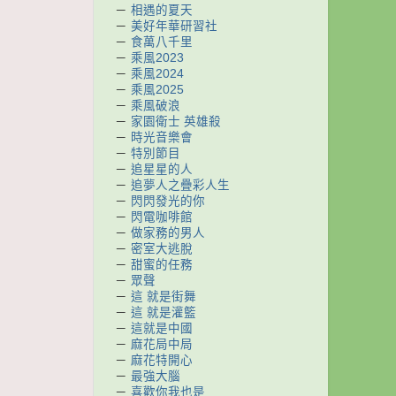
－
相遇的夏天
－
美好年華研習社
－
食萬八千里
－
乘風2023
－
乘風2024
－
乘風2025
－
乘風破浪
－
家園衛士 英雄殺
－
時光音樂會
－
特別節目
－
追星星的人
－
追夢人之疊彩人生
－
閃閃發光的你
－
閃電咖啡館
－
做家務的男人
－
密室大逃脫
－
甜蜜的任務
－
眾聲
－
這 就是街舞
－
這 就是灌籃
－
這就是中國
－
麻花局中局
－
麻花特開心
－
最強大腦
－
喜歡你我也是