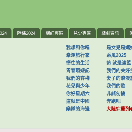
024
陸綜2024
網紅專區
兒少專區
戲劇資訊
我想和你唱
是女兒是媽
幸運旅行家
乘風2025
嚮往的生活
這 就是灌籃
青春環遊記
我們的美好
我們的客棧
妻子的浪漫
花兒與少年
我們的歌
你好星期六
非誠勿擾
這就是中國
奔跑吧
樂隊的海邊
大陸綜藝列