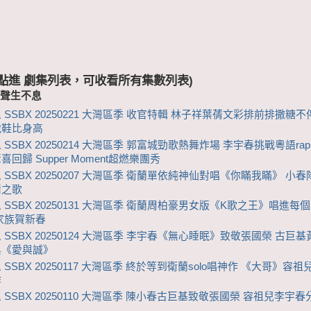
 (點進 劇集列表，可收看所有集數列表)
-聲生不息
 SSBX 20250221 大灣區季 收官特輯 林子祥葉蒨文彩排前排撒糖不
脫鞋比身高
SSBX 20250214 大灣區季 郭富城勁歌熱舞炸場 李宇春挑戰粵語ra
回歸 Supper Moment超燃樂團秀
 SSBX 20250207 大灣區季 衛蘭單依純神仙對唱《你瞞我瞞》 小
情之歌
 SSBX 20250131 大灣區季 衛蘭周柏豪男女版《K歌之王》唱進每
家族賀新春
 SSBX 20250124 大灣區季 李宇春《無心睡眠》致敬張國榮 古巨
典《愛與誠》
SSBX 20250117 大灣區季 終於等到衛蘭solo唱神作 《大哥》容
作
 SSBX 20250110 大灣區季 陳小春古巨基致敬張國榮 容祖兒李宇