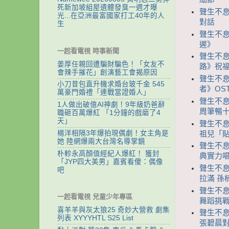
死新加坡組屋遺體發臭一週才曝
聲生不息
光...在亞洲最富國家打工40年的人
對話
生
聲生不息
遲》
一起看電視 時事新聞
聲生不息
姜厚任親回遭騙財騙色！「女友不
路》祝福
會辣手摧花」創演藝工會揭原因
聲生不息
小刀昔包直升機求婚台玻千金 545
者》OS
萬豪門婚禮「連戰當證婚人」
聲生不息
1人做出破億AI神劇！9年級奶爸辭
周筆暢
職砸百萬爆紅 「1分鐘的戲磨了4
天」
聲生不息
楊洋相隔3年爆拍現偶劇！女主角是
祖兒「貼
她 陸網爆兩大台灣名導掌鏡
聲生不息
朴軫永高顏值經紀人爆紅！ 獲封
典實力
「JYP四大美男」嘉賓看傻：偶像
聲生不息
吧
拉滿 孫
聲生不息
一起看電視 兒童少年專區
舞蹈挑
喜羊羊與灰太狼25 奇妙大營救 劇集
聲生不息
列表 XYYYHTL S25 List
張碧晨