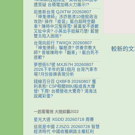
遭質疑 台積電加碼火力展示!?
前進新台灣 QJXTW 20260807
「神鬼律師」涉詐慈濟10億掀政治
攻防! 操作「疫苗」藍白超時空翻
車? 陳時中沉冤得雪! 蔣萬安不道歉
又扯中央? 小英出手挺蘇巧慧! 藍營
雙北陷入困局?
台灣向前行 TWXQX 20260807
「神鬼律師」騙慈濟? 供養宗教大
較新的文
師? 昔嗆陳時中「翻車」! 藍白死不
道歉?
夢想街57號 MXJ57H 20260807
2026下半年的第1個月 台灣汽車市
場7月份掛牌表現分析
錢線百分百 QXBFB 20260807 獲
利表態! CSP相關BBU股成長大爆
發! 下周! 台積營收大驚奇? 鴻海法
說藏彩蛋?
一起看電視 大陸綜藝2022
星光大道 XGDD 20260718 周賽
這就是中國 ZJSZG 20260728 智慧
經濟時代 中國收穫網路主權紅利