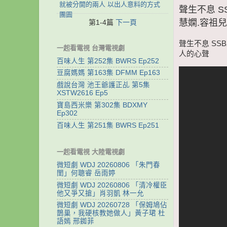
就被分開的兩人 以出人意料的方式
聲生不息 S
團圓
慧嫻.容祖
第1-4篇
下一頁
聲生不息 SSB
一起看電視 台灣電視劇
人的心聲
百味人生 第252集 BWRS Ep252
豆腐媽媽 第163集 DFMM Ep163
戲說台灣 池王爺護正乩 第5集
XSTW2616 Ep5
寶島西米樂 第302集 BDXMY
Ep302
百味人生 第251集 BWRS Ep251
一起看電視 大陸電視劇
微短劇 WDJ 20260806 「朱門春
閨」何聰睿 岳雨婷
微短劇 WDJ 20260806 「清冷權臣
他又爭又搶」肖羽凱 林一允
微短劇 WDJ 20260728 「保姆鳩佔
鵲巢，我硬核教她做人」黃子珺 杜
語嫣 邢銣菲