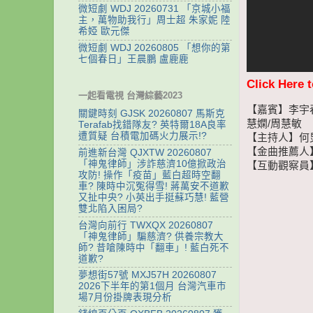
微短劇 WDJ 20260731 「京城小福
主，萬物助我行」周士超 朱家妮 陸
希婭 歐元傑
微短劇 WDJ 20260805 「想你的第
七個春日」王晨鵬 盧鹿鹿
Click Here 
一起看電視 台灣綜藝2023
【嘉賓】李宇春
關鍵時刻 GJSK 20260807 馬斯克
慧嫻/周慧敏
Terafab找錯隊友? 英特爾18A良率
遭質疑 台積電加碼火力展示!?
【主持人】何
【金曲推薦人
前進新台灣 QJXTW 20260807
「神鬼律師」涉詐慈濟10億掀政治
【互動觀察員
攻防! 操作「疫苗」藍白超時空翻
車? 陳時中沉冤得雪! 蔣萬安不道歉
又扯中央? 小英出手挺蘇巧慧! 藍營
雙北陷入困局?
台灣向前行 TWXQX 20260807
「神鬼律師」騙慈濟? 供養宗教大
師? 昔嗆陳時中「翻車」! 藍白死不
道歉?
夢想街57號 MXJ57H 20260807
2026下半年的第1個月 台灣汽車市
場7月份掛牌表現分析