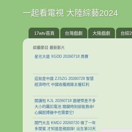
一起看電視 大陸綜藝2024
17wtv首頁
台灣戲劇
大陸戲劇
台綜2
綜藝節目 最新影片
星光大道 XGDD 20260718 周賽
這就是中國 ZJSZG 20260728 智慧
經濟時代 中國收穫網路主權紅利
開講啦 KJL 20260718 跟硬幣差不多
大小的羈扣電池 關鍵時刻卻能救命!
心臟起搏器中也需要它!
開門大吉 KMDJ 20260720 做了一年
多閨蜜 才知道是親姐妹! 出生第10天