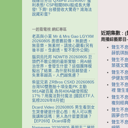
錢線百分百 QXBFB 20260807 獲
利表態! CSP相關BBU股成長大爆
發! 下周! 台積營收大驚奇? 鴻海法
說藏彩蛋?
一起看電視 網紅專區
近期集數 :
老高與小茉 Mr & Mrs Gao LGYXM
周播綜藝節目
20260805 奧德賽前傳，無劇透，
無音樂，無素材，請放心觀看(另有
聲生不息
後半部，含劇透，暫不對外公開)
薛凱琪
腦洞烏托邦 NDWTB 20260805 巨
聲生不息 
頭們不敢公開的最新實驗：用AI統
葉蒨文驚喜
治世界，會發生什麼？這個團隊模
擬出了結果...為什麼科技越發達，
聲生不息
失業率越高，人們越焦慮？
伊健友
柴鼠兄弟 ZRBros CSXD 20260805
聲生不息
台灣50雙胞胎十項全能PK 主動
裡 聲生
981A破百萬 為何406A破發照配
17％？用魔法對付魔法 [國民ETF人
聲生不息
氣榜2026年8月號]
複刻經
Dcard.Video 20260805 男生看到女
聲生不息 
生哭會硬是什麼心態｜有人可以教
圓夢合
我講幹話嗎｜男人為什麼要買錶？
【EP269】Dcard尋奇
聲生不息
細節
Namewee 20260805 黃明志二舅猝