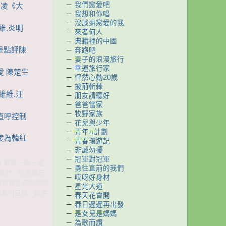
－
我們戀愛吧
心凌《大
－
我想和你唱
－
沒談過戀愛的我
維.炎明
－
來者何人
－
典籍裡的中國
突擊點評陳
－
奔跑吧
－
妻子的浪漫旅行
－
幸運旅行家
愛 陳楚生
－
怦然心動20歲
－
披荊斬棘
維維.汪
－
朋友請聽好
－
爸爸當家
－
牧野家族
炅直呼控制
－
花兒與少年
－
青年π計劃
心凌為韓紅
－
青春環遊記
－
非誠勿擾
－
冠軍對冠軍
片 最新一集 一起
－
勇往直前的我們
與我們」的香港記
－
哎呀好身材
廣泛調查而形成的
－
星光大道
為奮鬥目標，誕生
－
春天花會開
－
春日遲遲再出發
－
是女兒是媽媽
－
為歌而讚