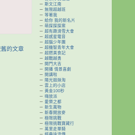
－
斯文江南
－
無限超越班
－
等著我
－
給你 我的新名片
－
萌探探探案
－
超有趣滑雪大會
－
超感星電音
－
超腦少年團
－
超機智青年大會
較舊的文章
－
超燃美食記
－
越戰越勇
－
開門大吉
－
開播 情景喜劇
－
開講啦
－
陽光姐妹淘
－
雲上的小店
－
黃金100秒
－
嗨放派
－
愛樂之都
－
新生萬物
－
新春開放麥
－
極限挑戰
－
極限挑戰寶藏行
－
萬里走單騎
－
經典詠流傳