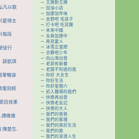
－
王牌對王牌
子弘凡以歌
－
加油小店
－
加康加年味
－
去野吧 毛孩子
繹《愛得太
－
打卡吧 吃貨團
－
未來中國
唱《每段
－
全員加速中
－
再見愛人
－
冰雪正當燃
《使徒行
－
合夥吧少年
－
向山海出發
》 薛凱琪
－
老郭有新番
－
老闆不知道的我
 周筆暢容
－
你好 大女生
－
你好生活
－
你好星期六
慧敏復刻經
－
初入職場的我們
－
快樂再出發
問節目效果
－
快樂老友記
－
快樂的大人
－
我們的爸爸
生.譚維維
－
我們的客棧
－
我們的美好生活
 陳楚生.
－
我們的歌
－
我們的滾燙人生