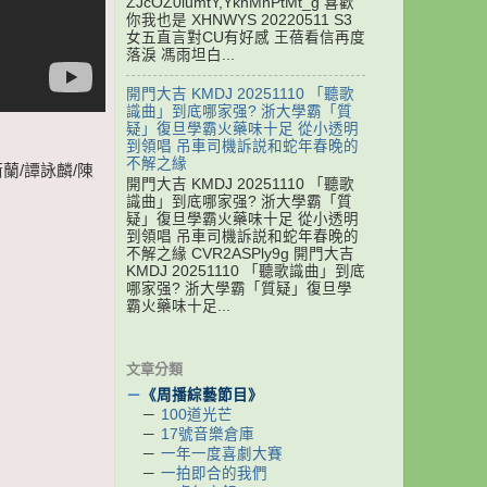
ZJcOZ0iumtY,YknMnPtMt_g 喜歡
你我也是 XHNWYS 20220511 S3
女五直言對CU有好感 王蓓看信再度
落淚 馮雨坦白...
開門大吉 KMDJ 20251110 「聽歌
識曲」到底哪家强? 浙大學霸「質
疑」復旦學霸火藥味十足 從小透明
到領唱 吊車司機訴説和蛇年春晚的
不解之緣
蘭/譚詠麟/陳
開門大吉 KMDJ 20251110 「聽歌
識曲」到底哪家强? 浙大學霸「質
疑」復旦學霸火藥味十足 從小透明
到領唱 吊車司機訴説和蛇年春晚的
不解之緣 CVR2ASPly9g 開門大吉
KMDJ 20251110 「聽歌識曲」到底
哪家强? 浙大學霸「質疑」復旦學
霸火藥味十足...
文章分類
－
《周播綜藝節目》
－
100道光芒
－
17號音樂倉庫
－
一年一度喜劇大賽
－
一拍即合的我們