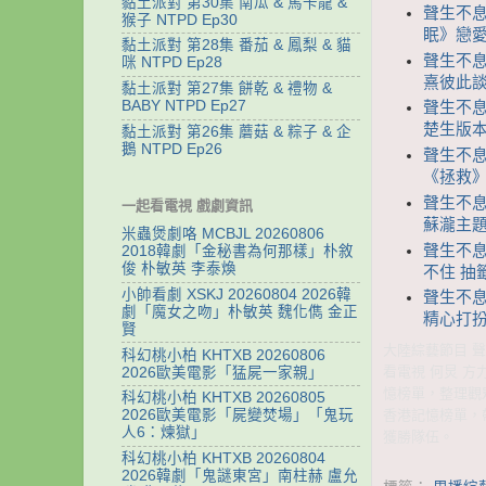
黏土派對 第30集 南瓜 & 馬卡龍 &
聲生不息
猴子 NTPD Ep30
眠》戀
黏土派對 第28集 番茄 & 鳳梨 & 貓
聲生不息
咪 NTPD Ep28
熹彼此
黏土派對 第27集 餅乾 & 禮物 &
BABY NTPD Ep27
聲生不息
楚生版本
黏土派對 第26集 蘑菇 & 粽子 & 企
鵝 NTPD Ep26
聲生不息
《拯救
聲生不息
一起看電視 戲劇資訊
蘇瀧主
米蟲煲劇咯 MCBJL 20260806
聲生不息
2018韓劇「金秘書為何那樣」朴敘
俊 朴敏英 李泰煥
不住 抽
小帥看劇 XSKJ 20260804 2026韓
聲生不息
劇「魔女之吻」朴敏英 魏化儁 金正
精心打扮
賢
大陸綜藝節目 聲生
科幻桃小柏 KHTXB 20260806
看電視 何炅 
2026歐美電影「猛屍一家親」
憶榜單，整理觀
科幻桃小柏 KHTXB 20260805
香港記憶榜單，
2026歐美電影「屍變焚場」「鬼玩
人6：煉獄」
獲勝隊伍。
科幻桃小柏 KHTXB 20260804
2026韓劇「鬼謎東宮」南柱赫 盧允