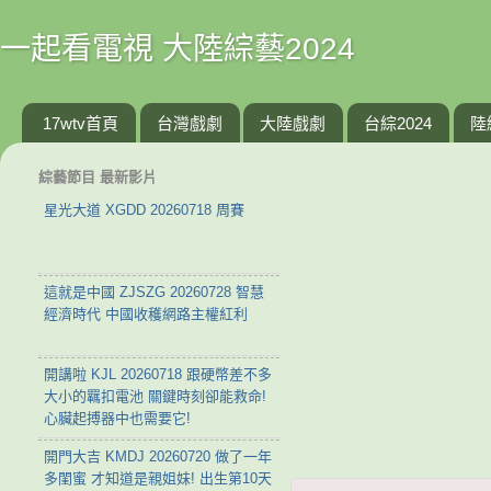
一起看電視 大陸綜藝2024
17wtv首頁
台灣戲劇
大陸戲劇
台綜2024
陸
綜藝節目 最新影片
星光大道 XGDD 20260718 周賽
這就是中國 ZJSZG 20260728 智慧
經濟時代 中國收穫網路主權紅利
開講啦 KJL 20260718 跟硬幣差不多
大小的羈扣電池 關鍵時刻卻能救命!
心臟起搏器中也需要它!
開門大吉 KMDJ 20260720 做了一年
多閨蜜 才知道是親姐妹! 出生第10天