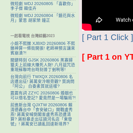
微短劇 WDJ 20260805 「喜歡你」
李子傑 韓佳卉
微短劇 WDJ 20260804 「鏡花與水
月」蒙恩 胡家榮 鐘正
[ Part 1 Click 
一起看電視 台灣綜藝2023
小姐不熙娣 XJBXD 20260806 不熙
娣神算一條街開張! 老師神預言讓來
賓崩潰?!
[ Part 1 on Y
關鍵時刻 GJSK 20260806 黑寡婦
獵夫上前線大賺死人財! 八月詛咒恐
重現蘇聯垮台時刻普丁剉咧等!
台灣向前行 TWXQX 20260806 名
店遭出征! 蔣萬安冷眼旁觀? 質詢問
「阿公」 白委素質就這樣?
震震有詞 ZZYC 20260806 婚姻也
可以借名登記? 愛竟然是一場騙局?!
前進新台灣 QJXTW 20260806 賴
清德轟台中「食安破口」開戰盧秀
燕! 蔣萬安喊倒閣害盧秀燕恐遭清
算? 蔣粉暴走出征饒河名店「東發
號」! 蔣萬安已讀亂回達新境界?