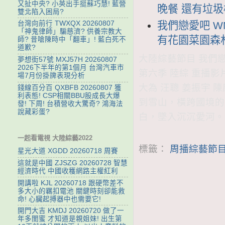
又扯中央? 小英出手挺蘇巧慧! 藍營
晚餐 還有垃
雙北陷入困局?
我們戀愛吧 WM
台灣向前行 TWXQX 20260807
「神鬼律師」騙慈濟? 供養宗教大
有花園菜園森
師? 昔嗆陳時中「翻車」! 藍白死不
道歉?
大陸綜藝節目 我們戀愛
夢想街57號 MXJ57H 20260807
2026下半年的第1個月 台灣汽車市
第六季 陸綜 重播影
場7月份掛牌表現分析
大為 汪聰 姜振宇 陳
錢線百分百 QXBFB 20260807 獲
利表態! CSP相關BBU股成長大爆
到雪山，橫跨國境的
發! 下周! 台積營收大驚奇? 鴻海法
說藏彩蛋?
白，墜入沉沉愛河。
一起看電視 大陸綜藝2022
標籤：
周播綜藝節目
星光大道 XGDD 20260718 周賽
這就是中國 ZJSZG 20260728 智慧
經濟時代 中國收穫網路主權紅利
開講啦 KJL 20260718 跟硬幣差不
多大小的羈扣電池 關鍵時刻卻能救
命! 心臟起搏器中也需要它!
開門大吉 KMDJ 20260720 做了一
年多閨蜜 才知道是親姐妹! 出生第