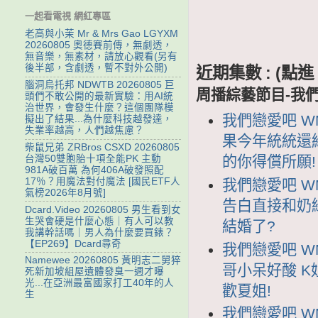
一起看電視 網紅專區
老高與小茉 Mr & Mrs Gao LGYXM
20260805 奧德賽前傳，無劇透，
無音樂，無素材，請放心觀看(另有
後半部，含劇透，暫不對外公開)
近期集數 : (
腦洞烏托邦 NDWTB 20260805 巨
周播綜藝節目-我
頭們不敢公開的最新實驗：用AI統
治世界，會發生什麼？這個團隊模
我們戀愛吧 WM
擬出了結果...為什麼科技越發達，
失業率越高，人們越焦慮？
果今年統統還給
柴鼠兄弟 ZRBros CSXD 20260805
台灣50雙胞胎十項全能PK 主動
的你得償所願!
981A破百萬 為何406A破發照配
17％？用魔法對付魔法 [國民ETF人
我們戀愛吧 WM
氣榜2026年8月號]
告白直接和奶
Dcard.Video 20260805 男生看到女
生哭會硬是什麼心態｜有人可以教
結婚了?
我講幹話嗎｜男人為什麼要買錶？
【EP269】Dcard尋奇
我們戀愛吧 WM
Namewee 20260805 黃明志二舅猝
哥小呆好酸 K
死新加坡組屋遺體發臭一週才曝
光...在亞洲最富國家打工40年的人
歡夏姐!
生
我們戀愛吧 WM