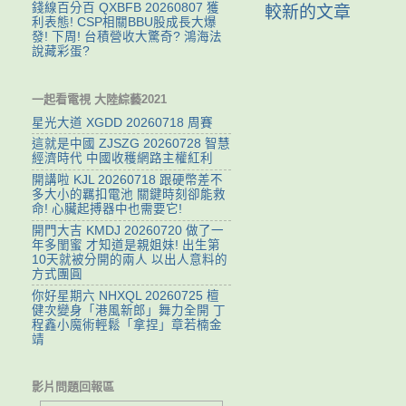
錢線百分百 QXBFB 20260807 獲
較新的文章
利表態! CSP相關BBU股成長大爆
發! 下周! 台積營收大驚奇? 鴻海法
說藏彩蛋?
一起看電視 大陸綜藝2021
星光大道 XGDD 20260718 周賽
這就是中國 ZJSZG 20260728 智慧
經濟時代 中國收穫網路主權紅利
開講啦 KJL 20260718 跟硬幣差不
多大小的羈扣電池 關鍵時刻卻能救
命! 心臟起搏器中也需要它!
開門大吉 KMDJ 20260720 做了一
年多閨蜜 才知道是親姐妹! 出生第
10天就被分開的兩人 以出人意料的
方式團圓
你好星期六 NHXQL 20260725 檀
健次變身「港風新郎」舞力全開 丁
程鑫小魔術輕鬆「拿捏」章若楠金
靖
影片問題回報區