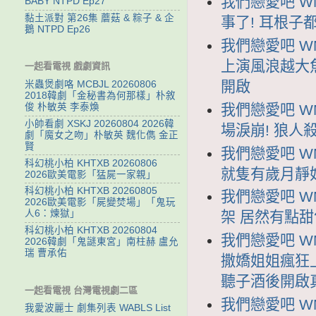
我們戀愛吧 WM
BABY NTPD Ep27
黏土派對 第26集 蘑菇 & 粽子 & 企
事了! 耳根子
鵝 NTPD Ep26
我們戀愛吧 WM
上演風浪越大
一起看電視 戲劇資訊
開啟
米蟲煲劇咯 MCBJL 20260806
2018韓劇「金秘書為何那樣」朴敘
我們戀愛吧 WM
俊 朴敏英 李泰煥
小帥看劇 XSKJ 20260804 2026韓
場淚崩! 狼人
劇「魔女之吻」朴敏英 魏化儁 金正
賢
我們戀愛吧 WM
科幻桃小柏 KHTXB 20260806
就隻有歲月靜好
2026歐美電影「猛屍一家親」
科幻桃小柏 KHTXB 20260805
我們戀愛吧 WM
2026歐美電影「屍變焚場」「鬼玩
人6：煉獄」
架 居然有點甜
科幻桃小柏 KHTXB 20260804
我們戀愛吧 WM
2026韓劇「鬼謎東宮」南柱赫 盧允
瑞 曹承佑
撒嬌姐姐瘋狂
聽子酒後開啟
一起看電視 台灣電視劇二區
我們戀愛吧 WM
我愛波麗士 劇集列表 WABLS List