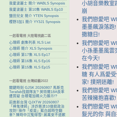
小胡音樂教室
我愛波麗士 簡介 WABLS Synopsis
我愛波麗士 第10集 WABLS Ep10
崩
鹽田兒女 簡介 YTEN Synopsis
我們戀愛吧 WM
櫻野3加1 簡介 YY3J1 Synopsis
墨墨飆淚落跑
撒糖日!
一起看電視 大陸電視劇二區
我們戀愛吧 WM
心理師 劇集列表 XLS List
心理師 簡介 XLS Synopsis
小孫墨墨風雲
心理師 第17集 XLS Ep17
在今天!
心理師 第16集 XLS Ep16
我們戀愛吧 WM
心理師 第15集 XLS Ep15
糖 有人爲愛受
家! 撲朔迷離!
一起看電視 台灣綜藝2022
關鍵時刻 GJSK 20260807 馬斯克
我們戀愛吧 WM
Terafab找錯隊友? 英特爾18A良率
遭質疑 台積電加碼火力展示!?
苦辣擁抱喜歡!
前進新台灣 QJXTW 20260807
我們戀愛吧 WM
「神鬼律師」涉詐慈濟10億掀政治
攻防! 操作「疫苗」藍白超時空翻
髮光的你 與自
車? 陳時中沉冤得雪! 蔣萬安不道歉