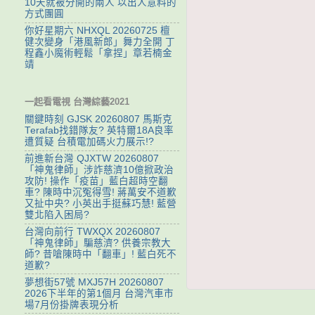
10天就被分開的兩人 以出人意料的
方式團圓
你好星期六 NHXQL 20260725 檀
健次變身「港風新郎」舞力全開 丁
程鑫小魔術輕鬆「拿捏」章若楠金
靖
一起看電視 台灣綜藝2021
關鍵時刻 GJSK 20260807 馬斯克
Terafab找錯隊友? 英特爾18A良率
遭質疑 台積電加碼火力展示!?
前進新台灣 QJXTW 20260807
「神鬼律師」涉詐慈濟10億掀政治
攻防! 操作「疫苗」藍白超時空翻
車? 陳時中沉冤得雪! 蔣萬安不道歉
又扯中央? 小英出手挺蘇巧慧! 藍營
雙北陷入困局?
台灣向前行 TWXQX 20260807
「神鬼律師」騙慈濟? 供養宗教大
師? 昔嗆陳時中「翻車」! 藍白死不
道歉?
夢想街57號 MXJ57H 20260807
2026下半年的第1個月 台灣汽車市
場7月份掛牌表現分析