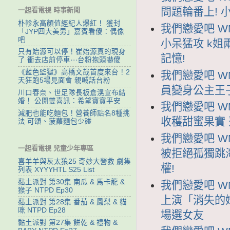
問題輪番上! 
一起看電視 時事新聞
朴軫永高顏值經紀人爆紅！ 獲封
我們戀愛吧 WM
「JYP四大美男」嘉賓看傻：偶像
吧
小呆猛攻 k姐
只有始源可以停！崔始源真的現身
記憶!
了 衝去店前停車⋯台粉抱頭嚇傻
《藍色監獄》高橋文哉首度來台！2
我們戀愛吧 WM
天狂跑5場見面會 親喊話台粉
員變身公主王子
川口春奈、世足隊長板倉滉宣布結
婚！ 公開雙喜訊：希望寶寶平安
我們戀愛吧 WM
減肥也能吃麵包！營養師點名8種挑
收穫甜蜜果實
法 可頌、菠蘿麵包少碰
我們戀愛吧 WML
一起看電視 兒童少年專區
被拒絕孤獨跳
喜羊羊與灰太狼25 奇妙大營救 劇集
權!
列表 XYYYHTL S25 List
黏土派對 第30集 南瓜 & 馬卡龍 &
我們戀愛吧 WM
猴子 NTPD Ep30
上演「消失的
黏土派對 第28集 番茄 & 鳳梨 & 貓
咪 NTPD Ep28
場選女友
黏土派對 第27集 餅乾 & 禮物 &