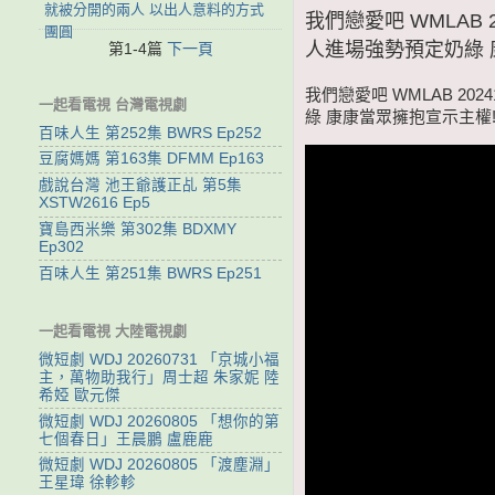
就被分開的兩人 以出人意料的方式
我們戀愛吧 WMLAB 
團圓
人進場強勢預定奶綠 
第1-4篇
下一頁
我們戀愛吧 WMLAB 20
一起看電視 台灣電視劇
綠 康康當眾擁抱宣示主權
百味人生 第252集 BWRS Ep252
豆腐媽媽 第163集 DFMM Ep163
戲說台灣 池王爺護正乩 第5集
XSTW2616 Ep5
寶島西米樂 第302集 BDXMY
Ep302
百味人生 第251集 BWRS Ep251
一起看電視 大陸電視劇
微短劇 WDJ 20260731 「京城小福
主，萬物助我行」周士超 朱家妮 陸
希婭 歐元傑
微短劇 WDJ 20260805 「想你的第
七個春日」王晨鵬 盧鹿鹿
微短劇 WDJ 20260805 「渡塵淵」
王星瑋 徐軫軫