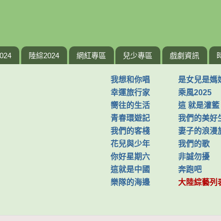
024
陸綜2024
網紅專區
兒少專區
戲劇資訊
我想和你唱
是女兒是媽
幸運旅行家
乘風2025
嚮往的生活
這 就是灌籃
青春環遊記
我們的美好
我們的客棧
妻子的浪漫
花兒與少年
我們的歌
你好星期六
非誠勿擾
這就是中國
奔跑吧
樂隊的海邊
大陸綜藝列