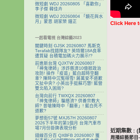
微短劇 WDJ 20260805 「喜歡你」
李子傑 韓佳卉
微短劇 WDJ 20260804 「鏡花與水
月」蒙恩 胡家榮 鐘正
Click Here 
一起看電視 台灣綜藝2023
關鍵時刻 GJSK 20260807 馬斯克
Terafab找錯隊友? 英特爾18A良率
遭質疑 台積電加碼火力展示!?
前進新台灣 QJXTW 20260807
「神鬼律師」涉詐慈濟10億掀政治
攻防! 操作「疫苗」藍白超時空翻
車? 陳時中沉冤得雪! 蔣萬安不道歉
又扯中央? 小英出手挺蘇巧慧! 藍營
雙北陷入困局?
台灣向前行 TWXQX 20260807
「神鬼律師」騙慈濟? 供養宗教大
師? 昔嗆陳時中「翻車」! 藍白死不
道歉?
夢想街57號 MXJ57H 20260807
2026下半年的第1個月 台灣汽車市
場7月份掛牌表現分析
近期集數 :
錢線百分百 QXBFB 20260807 獲
周播綜藝節目