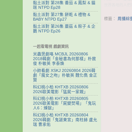
黏土派對 第28集 番茄 & 鳳梨 & 貓
世界各地的人們
咪 NTPD Ep28
黏土派對 第27集 餅乾 & 禮物 &
標籤：
周播綜
BABY NTPD Ep27
黏土派對 第26集 蘑菇 & 粽子 & 企
鵝 NTPD Ep26
一起看電視 戲劇資訊
米蟲煲劇咯 MCBJL 20260806
2018韓劇「金秘書為何那樣」朴敘
俊 朴敏英 李泰煥
小帥看劇 XSKJ 20260804 2026韓
劇「魔女之吻」朴敏英 魏化儁 金正
賢
科幻桃小柏 KHTXB 20260806
2026歐美電影「猛屍一家親」
科幻桃小柏 KHTXB 20260805
2026歐美電影「屍變焚場」「鬼玩
人6：煉獄」
科幻桃小柏 KHTXB 20260804
2026韓劇「鬼謎東宮」南柱赫 盧允
瑞 曹承佑