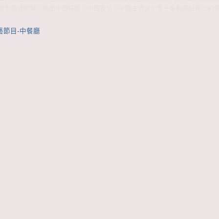
發生情感聯繫，輸出中國味道、中國友情、中國主流文化等一系列美好向上的
藝節目-中餐廳