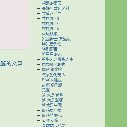
－
相遇的夏天
－
美好年華研習社
－
食萬八千里
－
乘風2023
－
乘風2024
－
乘風2025
－
乘風破浪
－
家園衛士 英雄殺
－
時光音樂會
－
特別節目
－
追星星的人
－
追夢人之疊彩人生
較舊的文章
－
閃閃發光的你
－
閃電咖啡館
－
做家務的男人
－
密室大逃脫
－
甜蜜的任務
－
眾聲
－
這 就是街舞
－
這 就是灌籃
－
這就是中國
－
麻花局中局
－
麻花特開心
－
最強大腦
－
喜歡你我也是