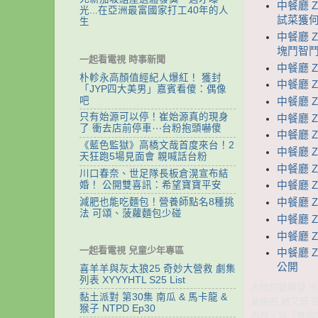
中餐廳 
光...在亞洲最富國家打工40年的人
試菜獲何
生
中餐廳 
塊鬥智
一起看電視 時事新聞
中餐廳 
朴軫永高顏值經紀人爆紅！ 獲封
中餐廳 
「JYP四大美男」嘉賓看傻：偶像
吧
中餐廳 
只有始源可以停！崔始源真的現身
中餐廳 
了 衝去店前停車⋯台粉抱頭嚇傻
中餐廳 
《藍色監獄》高橋文哉首度來台！2
中餐廳 
天狂跑5場見面會 親喊話台粉
中餐廳 
川口春奈、世足隊長板倉滉宣布結
婚！ 公開雙喜訊：希望寶寶平安
中餐廳 Z
減肥也能吃麵包！營養師點名8種挑
中餐廳 
法 可頌、菠蘿麵包少碰
中餐廳 Z
中餐廳 
一起看電視 兒童少年專區
中餐廳 Z
公開
喜羊羊與灰太狼25 奇妙大營救 劇集
列表 XYYYHTL S25 List
大陸綜藝節目 中餐
黏土派對 第30集 南瓜 & 馬卡龍 &
黃曉明 趙又廷 
猴子 NTPD Ep30
內核，以「雙檔