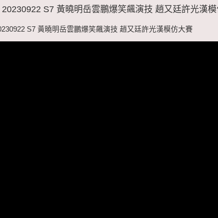
T 20230922 S7 黃曉明岳雲鵬爆笑飆演技 趙又廷許光漢
20230922 S7 黃曉明岳雲鵬爆笑飆演技 趙又廷許光漢模仿大賽