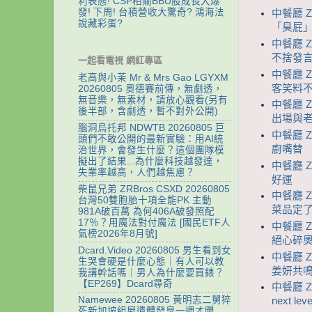
利表態! CSP相關BBU股成長大爆
發! 下周! 台積營收大驚奇? 鴻海法
中餐廳 
說藏彩蛋?
「臭屁」
中餐廳 
不捨發
一起看電視 網紅專區
中餐廳 
老高與小茉 Mr & Mrs Gao LGYXM
客笑料
20260805 奧德賽前傳，無劇透，
無音樂，無素材，請放心觀看(另有
中餐廳 
後半部，含劇透，暫不對外公開)
出場與
腦洞烏托邦 NDWTB 20260805 巨
中餐廳 Z
頭們不敢公開的最新實驗：用AI統
廚嘴替
治世界，會發生什麼？這個團隊模
擬出了結果...為什麼科技越發達，
中餐廳 
失業率越高，人們越焦慮？
好運
柴鼠兄弟 ZRBros CSXD 20260805
中餐廳 
台灣50雙胞胎十項全能PK 主動
菜品定
981A破百萬 為何406A破發照配
17％？用魔法對付魔法 [國民ETF人
中餐廳 
氣榜2026年8月號]
絕心碎
Dcard.Video 20260805 男生看到女
中餐廳 
生哭會硬是什麼心態｜有人可以教
姜妍共
我講幹話嗎｜男人為什麼要買錶？
【EP269】Dcard尋奇
中餐廳 
Namewee 20260805 黃明志二舅猝
next leve
死新加坡組屋遺體發臭一週才曝