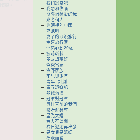
－
我們戀愛吧
價值觀。
－
我想和你唱
－
沒談過戀愛的我
－
來者何人
－
典籍裡的中國
－
奔跑吧
－
妻子的浪漫旅行
－
幸運旅行家
－
怦然心動20歲
－
披荊斬棘
－
朋友請聽好
－
爸爸當家
－
牧野家族
－
花兒與少年
－
青年π計劃
－
青春環遊記
－
非誠勿擾
－
冠軍對冠軍
－
勇往直前的我們
－
哎呀好身材
－
星光大道
－
春天花會開
－
春日遲遲再出發
－
是女兒是媽媽
－
為歌而讚