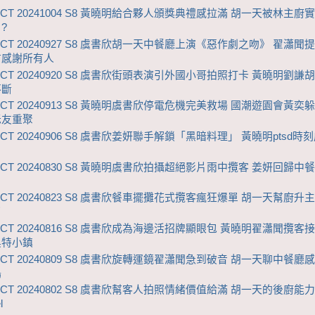
ZCT 20241004 S8 黃曉明給合夥人頒獎典禮感拉滿 胡一天被林主廚
?
ZCT 20240927 S8 虞書欣胡一天中餐廳上演《惡作劇之吻》 翟瀟聞
言感謝所有人
ZCT 20240920 S8 虞書欣街頭表演引外國小哥拍照打卡 黃曉明劉謙
不斷
ZCT 20240913 S8 黃曉明虞書欣停電危機完美救場 國潮遊園會黃奕
老友重聚
CT 20240906 S8 虞書欣姜妍聯手解鎖「黑暗料理」 黃曉明ptsd時
ZCT 20240830 S8 黃曉明虞書欣拍攝超絕影片雨中攬客 姜妍回歸中
ZCT 20240823 S8 虞書欣餐車擺攤花式攬客瘋狂爆單 胡一天幫廚升
了
ZCT 20240816 S8 虞書欣成為海邊活招牌顯眼包 黃曉明翟瀟聞攬客
奧特小鎮
ZCT 20240809 S8 虞書欣旋轉運鏡翟瀟聞急到破音 胡一天聊中餐廳
鳴
ZCT 20240802 S8 虞書欣幫客人拍照情緒價值給滿 胡一天的後廚能
l