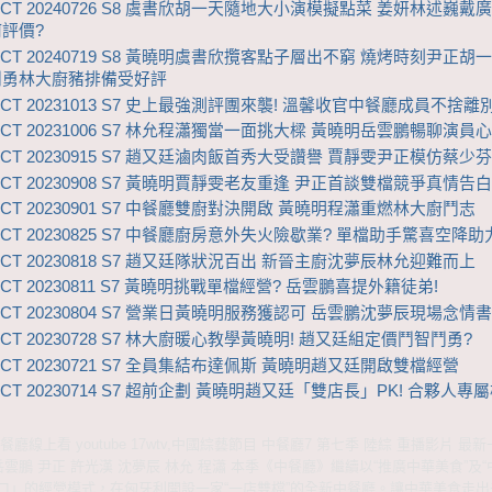
ZCT 20240726 S8 虞書欣胡一天隨地大小演模擬點菜 姜妍林述巍戴
評價?
ZCT 20240719 S8 黃曉明虞書欣攬客點子層出不窮 燒烤時刻尹正胡
鬥勇林大廚豬排備受好評
ZCT 20231013 S7 史上最強測評團來襲! 溫馨收官中餐廳成員不捨離
ZCT 20231006 S7 林允程瀟獨當一面挑大樑 黃曉明岳雲鵬暢聊演員
ZCT 20230915 S7 趙又廷滷肉飯首秀大受讚譽 賈靜雯尹正模仿蔡少
ZCT 20230908 S7 黃曉明賈靜雯老友重逢 尹正首談雙檔競爭真情告
ZCT 20230901 S7 中餐廳雙廚對決開啟 黃曉明程瀟重燃林大廚鬥志
ZCT 20230825 S7 中餐廳廚房意外失火險歇業? 單檔助手驚喜空降
ZCT 20230818 S7 趙又廷隊狀況百出 新晉主廚沈夢辰林允迎難而上
CT 20230811 S7 黃曉明挑戰單檔經營? 岳雲鵬喜提外籍徒弟!
ZCT 20230804 S7 營業日黃曉明服務獲認可 岳雲鵬沈夢辰現場念情
CT 20230728 S7 林大廚暖心教學黃曉明! 趙又廷組定價鬥智鬥勇?
ZCT 20230721 S7 全員集結布達佩斯 黃曉明趙又廷開啟雙檔經營
CT 20230714 S7 超前企劃 黃曉明趙又廷「雙店長」PK! 合夥人專
廳線上看 youtube 17wtv,中國綜藝節目 中餐廳7 第七季 陸綜 重播影片 最
岳雲鵬 尹正 許光漢 沈夢辰 林允 程瀟 本季《中餐廳》繼續以“推廣中華美食”及
口」的經營模式，在匈牙利開設一家“一店雙檔”的全新中餐廳。讓中華美食走