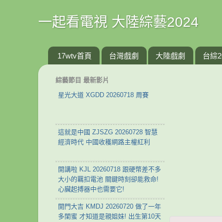
一起看電視 大陸綜藝2024
17wtv首頁
台灣戲劇
大陸戲劇
台綜2
綜藝節目 最新影片
星光大道 XGDD 20260718 周賽
這就是中國 ZJSZG 20260728 智慧
經濟時代 中國收穫網路主權紅利
開講啦 KJL 20260718 跟硬幣差不多
大小的羈扣電池 關鍵時刻卻能救命!
心臟起搏器中也需要它!
開門大吉 KMDJ 20260720 做了一年
多閨蜜 才知道是親姐妹! 出生第10天