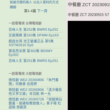
就被分開的兩人 以出人意料的方式
中餐廳 ZCT 2023
團圓
第1-4篇
下一頁
中餐廳 ZCT 202309
一起看電視 台灣電視劇
百味人生 第252集 BWRS Ep252
豆腐媽媽 第163集 DFMM Ep163
戲說台灣 池王爺護正乩 第5集
XSTW2616 Ep5
寶島西米樂 第302集 BDXMY
Ep302
百味人生 第251集 BWRS Ep251
一起看電視 大陸電視劇
微短劇 WDJ 20260806 「朱門春
閨」何聰睿 岳雨婷
微短劇 WDJ 20260806 「清冷權臣
他又爭又搶」肖羽凱 林一允
微短劇 WDJ 20260728 「保姆鳩佔
鵲巢，我硬核教她做人」黃子珺 杜
語嫣 邢銣菲