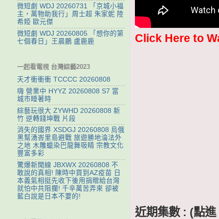
微短劇 WDJ 20260731 「京城小福
主，萬物助我行」周士超 朱家妮 陸
希婭 歐元傑
微短劇 WDJ 20260805 「想你的第
Click Here to W
七個春日」王晨鵬 盧鹿鹿
一起看電視 台灣綜藝2023
天才衝衝衝 TCCCC 20260808
嗨 營業中 HYYZ 20260808 S7 當
城市睡著時
綜藝玩很大 ZYWHD 20260808 新
竹 逆轉錢坤戰 片段
消失的國界 XSDGJ 20260808 烏俄
黑幫湧峇里島避戰 旅遊勝地淪法外
之地 木雕蠟染巴龍舞吸睛 宗教文化
豐富多彩
驚爆新聞線 JBXWX 20260808 不
敢說的真相! 陳時中買到AZ疫苗 日
本義氣相挺先收下後用捐贈給台灣
就怕中共阻攔! 千辛萬苦弄來 卻被
藍白說是日本不要的!
近期集數 : (