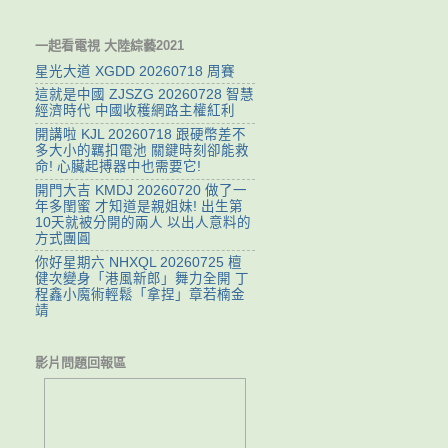
一起看電視 大陸綜藝2021
星光大道 XGDD 20260718 周賽
這就是中國 ZJSZG 20260728 智慧
經濟時代 中國收穫網路主權紅利
開講啦 KJL 20260718 跟硬幣差不
多大小的羈扣電池 關鍵時刻卻能救
命! 心臟起搏器中也需要它!
開門大吉 KMDJ 20260720 做了一
年多閨蜜 才知道是親姐妹! 出生第
10天就被分開的兩人 以出人意料的
方式團圓
你好星期六 NHXQL 20260725 檀
健次變身「港風新郎」舞力全開 丁
程鑫小魔術輕鬆「拿捏」章若楠金
靖
影片問題回報區