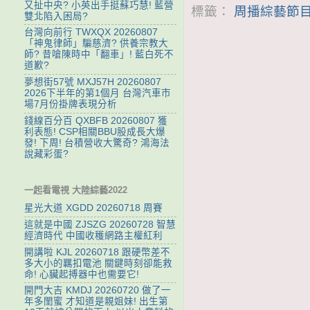
又扯中央? 小英出手挺蘇巧慧! 藍營
標籤：
周播綜藝節目
雙北陷入困局?
台灣向前行 TWXQX 20260807
「神鬼律師」騙慈濟? 供養宗教大
師? 昔嗆陳時中「翻車」! 藍白死不
道歉?
夢想街57號 MXJ57H 20260807
2026下半年的第1個月 台灣汽車市
場7月份掛牌表現分析
錢線百分百 QXBFB 20260807 獲
利表態! CSP相關BBU股成長大爆
發! 下周! 台積營收大驚奇? 鴻海法
說藏彩蛋?
一起看電視 大陸綜藝2022
星光大道 XGDD 20260718 周賽
這就是中國 ZJSZG 20260728 智慧
經濟時代 中國收穫網路主權紅利
開講啦 KJL 20260718 跟硬幣差不
多大小的羈扣電池 關鍵時刻卻能救
命! 心臟起搏器中也需要它!
開門大吉 KMDJ 20260720 做了一
年多閨蜜 才知道是親姐妹! 出生第