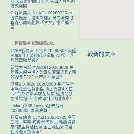
10天就被分開的兩人 以出人意料的
方式團圓
你好星期六 NHXQL 20260725 檀
健次變身「港風新郎」舞力全開 丁
程鑫小魔術輕鬆「拿捏」章若楠金
靖
一起看電視 台灣綜藝2021
TVBS戰情室 TZQS 20260808 美陸
較新的文章
制裁9月川習恐給小議程 AI.稀土成
焦點牽動雙邊?
新聞大白話 XWDBH 20260808 美
年輕人親中潮? 美軍灰溜溜退兵? 殲
20壓制F22? 高市不拜靖國?
健康2.0 JK20 20260808 暴汗沖冷
水澡竟急性腎損傷 排尿異常4大症
狀! 苦茶油爆苯駢芘超標 從油品顏
色看製程! 無毒教母4招代謝毒素!
Linking 368 Taiwan恁去台灣
20260808 嘉義鹿草
超級夜總會 CJYZH 20260725 今天
要嗨一整晚 經典年代歌曲 舞曲通通
來! 陳孟賢變比莉 金曲歌后朱海君
在旁邊直接傻眼!