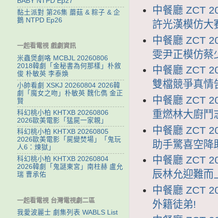
BABY NTPD Ep27
中餐廳 ZCT 
黏土派對 第26集 蘑菇 & 粽子 & 企
鵝 NTPD Ep26
許光漢模仿大
中餐廳 ZCT 
一起看電視 戲劇資訊
雯尹正模仿蔡
米蟲煲劇咯 MCBJL 20260806
2018韓劇「金秘書為何那樣」朴敘
中餐廳 ZCT 
俊 朴敏英 李泰煥
雙檔競爭真情
小帥看劇 XSKJ 20260804 2026韓
劇「魔女之吻」朴敏英 魏化儁 金正
中餐廳 ZCT 
賢
重燃林大廚鬥
科幻桃小柏 KHTXB 20260806
2026歐美電影「猛屍一家親」
中餐廳 ZCT 
科幻桃小柏 KHTXB 20260805
2026歐美電影「屍變焚場」「鬼玩
助手驚喜空降
人6：煉獄」
中餐廳 ZCT 
科幻桃小柏 KHTXB 20260804
2026韓劇「鬼謎東宮」南柱赫 盧允
辰林允迎難而
瑞 曹承佑
中餐廳 ZCT 
一起看電視 台灣電視劇二區
外籍徒弟!
我愛波麗士 劇集列表 WABLS List