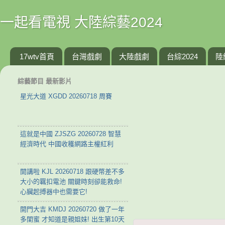
一起看電視 大陸綜藝2024
17wtv首頁
台灣戲劇
大陸戲劇
台綜2024
陸
綜藝節目 最新影片
星光大道 XGDD 20260718 周賽
這就是中國 ZJSZG 20260728 智慧
經濟時代 中國收穫網路主權紅利
開講啦 KJL 20260718 跟硬幣差不多
大小的羈扣電池 關鍵時刻卻能救命!
心臟起搏器中也需要它!
開門大吉 KMDJ 20260720 做了一年
多閨蜜 才知道是親姐妹! 出生第10天