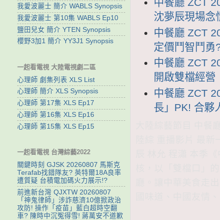
中餐廳 ZCT 
我愛波麗士 簡介 WABLS Synopsis
沈夢辰現場念
我愛波麗士 第10集 WABLS Ep10
鹽田兒女 簡介 YTEN Synopsis
中餐廳 ZCT 
櫻野3加1 簡介 YY3J1 Synopsis
定價鬥智鬥勇
中餐廳 ZCT 
一起看電視 大陸電視劇二區
開啟雙檔經營
心理師 劇集列表 XLS List
中餐廳 ZCT 
心理師 簡介 XLS Synopsis
心理師 第17集 XLS Ep17
長」PK! 合
心理師 第16集 XLS Ep16
大陸綜藝節目 中餐廳線
心理師 第15集 XLS Ep15
陸綜 重播影片 最新
一起看電視 台灣綜藝2022
辰 林允 程瀟 本季
關鍵時刻 GJSK 20260807 馬斯克
核，以「雙檔口」的
Terafab找錯隊友? 英特爾18A良率
遭質疑 台積電加碼火力展示!?
廳。讓中華美食走出
前進新台灣 QJXTW 20260807
國味道、中國友情、
「神鬼律師」涉詐慈濟10億掀政治
攻防! 操作「疫苗」藍白超時空翻
車? 陳時中沉冤得雪! 蔣萬安不道歉