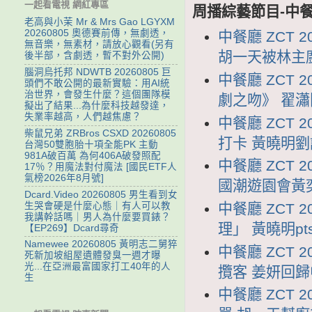
一起看電視 網紅專區
周播綜藝節目-中
老高與小茉 Mr & Mrs Gao LGYXM
20260805 奧德賽前傳，無劇透，
中餐廳 ZCT 
無音樂，無素材，請放心觀看(另有
胡一天被林主
後半部，含劇透，暫不對外公開)
腦洞烏托邦 NDWTB 20260805 巨
中餐廳 ZCT 
頭們不敢公開的最新實驗：用AI統
治世界，會發生什麼？這個團隊模
劇之吻》 翟
擬出了結果...為什麼科技越發達，
失業率越高，人們越焦慮？
中餐廳 ZCT 
柴鼠兄弟 ZRBros CSXD 20260805
打卡 黃曉明
台灣50雙胞胎十項全能PK 主動
981A破百萬 為何406A破發照配
中餐廳 ZCT 
17％？用魔法對付魔法 [國民ETF人
氣榜2026年8月號]
國潮遊園會黃
Dcard.Video 20260805 男生看到女
生哭會硬是什麼心態｜有人可以教
中餐廳 ZCT 
我講幹話嗎｜男人為什麼要買錶？
理」 黃曉明p
【EP269】Dcard尋奇
Namewee 20260805 黃明志二舅猝
中餐廳 ZCT 
死新加坡組屋遺體發臭一週才曝
光...在亞洲最富國家打工40年的人
攬客 姜妍回
生
中餐廳 ZCT 