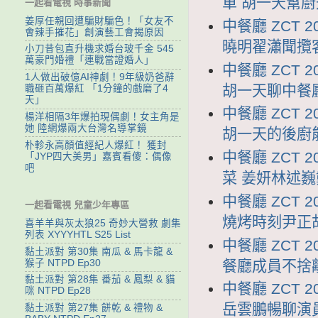
單 胡一天幫
一起看電視 時事新聞
姜厚任親回遭騙財騙色！「女友不
中餐廳 ZCT 
會辣手摧花」創演藝工會揭原因
曉明翟瀟聞攬
小刀昔包直升機求婚台玻千金 545
萬豪門婚禮「連戰當證婚人」
中餐廳 ZCT 
1人做出破億AI神劇！9年級奶爸辭
胡一天聊中餐
職砸百萬爆紅 「1分鐘的戲磨了4
天」
中餐廳 ZCT 
楊洋相隔3年爆拍現偶劇！女主角是
她 陸網爆兩大台灣名導掌鏡
胡一天的後廚能力
朴軫永高顏值經紀人爆紅！ 獲封
中餐廳 ZCT 
「JYP四大美男」嘉賓看傻：偶像
吧
菜 姜妍林述
中餐廳 ZCT 
一起看電視 兒童少年專區
燒烤時刻尹正
喜羊羊與灰太狼25 奇妙大營救 劇集
列表 XYYYHTL S25 List
中餐廳 ZCT 
黏土派對 第30集 南瓜 & 馬卡龍 &
餐廳成員不捨
猴子 NTPD Ep30
黏土派對 第28集 番茄 & 鳳梨 & 貓
中餐廳 ZCT 
咪 NTPD Ep28
岳雲鵬暢聊演
黏土派對 第27集 餅乾 & 禮物 &