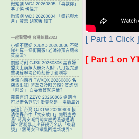
微短劇 WDJ 20260805 「喜歡你」
李子傑 韓佳卉
微短劇 WDJ 20260804 「鏡花與水
月」蒙恩 胡家榮 鐘正
[ Part 1 Click 
一起看電視 台灣綜藝2023
小姐不熙娣 XJBXD 20260806 不熙
娣神算一條街開張! 老師神預言讓來
賓崩潰?!
[ Part 1 on Y
關鍵時刻 GJSK 20260806 黑寡婦
獵夫上前線大賺死人財! 八月詛咒恐
重現蘇聯垮台時刻普丁剉咧等!
台灣向前行 TWXQX 20260806 名
店遭出征! 蔣萬安冷眼旁觀? 質詢問
「阿公」 白委素質就這樣?
震震有詞 ZZYC 20260806 婚姻也
可以借名登記? 愛竟然是一場騙局?!
前進新台灣 QJXTW 20260806 賴
清德轟台中「食安破口」開戰盧秀
燕! 蔣萬安喊倒閣害盧秀燕恐遭清
算? 蔣粉暴走出征饒河名店「東發
號」! 蔣萬安已讀亂回達新境界?