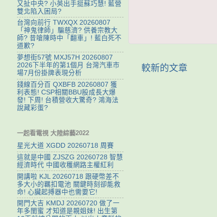
又扯中央? 小英出手挺蘇巧慧! 藍營
雙北陷入困局?
台灣向前行 TWXQX 20260807
「神鬼律師」騙慈濟? 供養宗教大
師? 昔嗆陳時中「翻車」! 藍白死不
道歉?
夢想街57號 MXJ57H 20260807
2026下半年的第1個月 台灣汽車市
較新的文章
場7月份掛牌表現分析
錢線百分百 QXBFB 20260807 獲
利表態! CSP相關BBU股成長大爆
發! 下周! 台積營收大驚奇? 鴻海法
說藏彩蛋?
一起看電視 大陸綜藝2022
星光大道 XGDD 20260718 周賽
這就是中國 ZJSZG 20260728 智慧
經濟時代 中國收穫網路主權紅利
開講啦 KJL 20260718 跟硬幣差不
多大小的羈扣電池 關鍵時刻卻能救
命! 心臟起搏器中也需要它!
開門大吉 KMDJ 20260720 做了一
年多閨蜜 才知道是親姐妹! 出生第