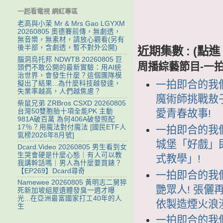
一起看電視 網紅專區
老高與小茉 Mr & Mrs Gao LGYXM
20260805 奧德賽前傳，無劇透，
無音樂，無素材，請放心觀看(另有
後半部，含劇透，暫不對外公開)
近期集數 : (
腦洞烏托邦 NDWTB 20260805 巨
周播綜藝節目-一
頭們不敢公開的最新實驗：用AI統
治世界，會發生什麼？這個團隊模
一拍即合的我們 
擬出了結果...為什麼科技越發達，
失業率越高，人們越焦慮？
魔術師挑戰敖子
柴鼠兄弟 ZRBros CSXD 20260805
台灣50雙胞胎十項全能PK 主動
愛青春故事!
981A破百萬 為何406A破發照配
17％？用魔法對付魔法 [國民ETF人
一拍即合的我們 
氣榜2026年8月號]
城堡「好戲」即
Dcard.Video 20260805 男生看到女
生哭會硬是什麼心態｜有人可以教
式教學」!
我講幹話嗎｜男人為什麼要買錶？
【EP269】Dcard尋奇
一拍即合的我們 
Namewee 20260805 黃明志二舅猝
艷眾人! 張儷
死新加坡組屋遺體發臭一週才曝
光...在亞洲最富國家打工40年的人
依製造煙火浪漫
生
一拍即合的我們 