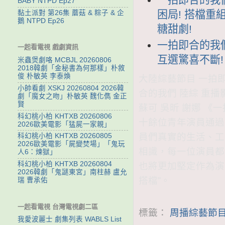
BABY NTPD Ep27
困局! 搭檔重
黏土派對 第26集 蘑菇 & 粽子 & 企
鵝 NTPD Ep26
糖甜劇!
一拍即合的我們 
一起看電視 戲劇資訊
互選驚喜不斷!
米蟲煲劇咯 MCBJL 20260806
2018韓劇「金秘書為何那樣」朴敘
俊 朴敏英 李泰煥
大陸綜藝節目 一拍即合
小帥看劇 XSKJ 20260804 2026韓
合的我們 陸綜 重播
劇「魔女之吻」朴敏英 魏化儁 金正
賢
蘇可 吳昕 謝娜 
科幻桃小柏 KHTXB 20260806
十餘位青年演員通過
2026歐美電影「猛屍一家親」
員們真實的生活、工
科幻桃小柏 KHTXB 20260805
2026歐美電影「屍變焚場」「鬼玩
相識，每一位演員都
人6：煉獄」
科幻桃小柏 KHTXB 20260804
也將更加堅定作為演
2026韓劇「鬼謎東宮」南柱赫 盧允
搭檔”。
瑞 曹承佑
一起看電視 台灣電視劇二區
標籤：
周播綜藝節目
我愛波麗士 劇集列表 WABLS List