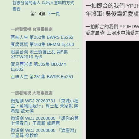
就被分開的兩人 以出人意料的方式
一拍即合的我們 YPJH
團圓
年將軍! 吳俊霆追愛盧
第1-4篇
下一頁
一拍即合的我們 YPJHDW
一起看電視 台灣電視劇
愛盧昱曉! 上演水中純愛青
百味人生 第252集 BWRS Ep252
豆腐媽媽 第163集 DFMM Ep163
戲說台灣 池王爺護正乩 第5集
XSTW2616 Ep5
寶島西米樂 第302集 BDXMY
Ep302
百味人生 第251集 BWRS Ep251
一起看電視 大陸電視劇
微短劇 WDJ 20260731 「京城小福
主，萬物助我行」周士超 朱家妮 陸
希婭 歐元傑
微短劇 WDJ 20260805 「想你的第
七個春日」王晨鵬 盧鹿鹿
微短劇 WDJ 20260805 「渡塵淵」
王星瑋 徐軫軫