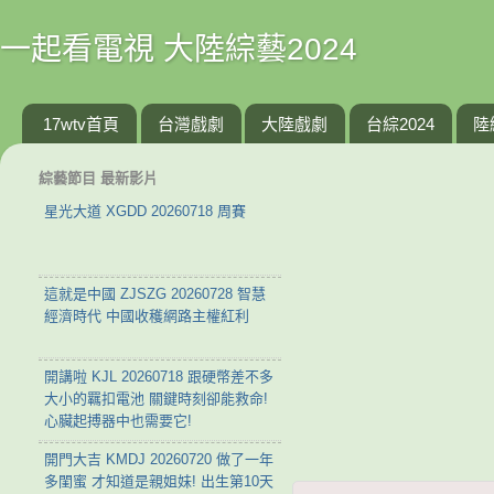
一起看電視 大陸綜藝2024
17wtv首頁
台灣戲劇
大陸戲劇
台綜2024
陸
綜藝節目 最新影片
星光大道 XGDD 20260718 周賽
這就是中國 ZJSZG 20260728 智慧
經濟時代 中國收穫網路主權紅利
開講啦 KJL 20260718 跟硬幣差不多
大小的羈扣電池 關鍵時刻卻能救命!
心臟起搏器中也需要它!
開門大吉 KMDJ 20260720 做了一年
多閨蜜 才知道是親姐妹! 出生第10天