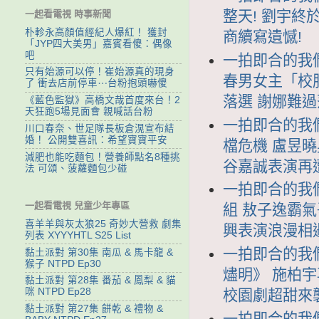
整天! 劉宇終
一起看電視 時事新聞
朴軫永高顏值經紀人爆紅！ 獲封
商續寫遺憾!
「JYP四大美男」嘉賓看傻：偶像
吧
一拍即合的我們 
只有始源可以停！崔始源真的現身
春男女主「校服
了 衝去店前停車⋯台粉抱頭嚇傻
落選 謝娜難
《藍色監獄》高橋文哉首度來台！2
天狂跑5場見面會 親喊話台粉
一拍即合的我們 
川口春奈、世足隊長板倉滉宣布結
婚！ 公開雙喜訊：希望寶寶平安
檔危機 盧昱
減肥也能吃麵包！營養師點名8種挑
谷嘉誠表演再
法 可頌、菠蘿麵包少碰
一拍即合的我們 
一起看電視 兒童少年專區
組 敖子逸霸
喜羊羊與灰太狼25 奇妙大營救 劇集
興表演浪漫相
列表 XYYYHTL S25 List
一拍即合的我們 
黏土派對 第30集 南瓜 & 馬卡龍 &
猴子 NTPD Ep30
燼明》 施柏
黏土派對 第28集 番茄 & 鳳梨 & 貓
咪 NTPD Ep28
校園劇超甜來
黏土派對 第27集 餅乾 & 禮物 &
一拍即合的我們 