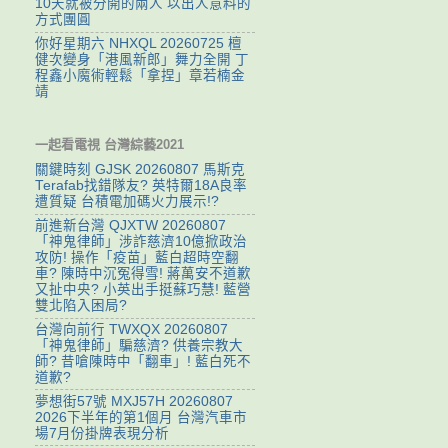
10天就被分開的兩人 以出人意料的
方式團圓
你好星期六 NHXQL 20260725 檀
健次變身「港風新郎」舞力全開 丁
程鑫小魔術輕鬆「拿捏」章若楠金
靖
一起看電視 台灣綜藝2021
關鍵時刻 GJSK 20260807 馬斯克
Terafab找錯隊友? 英特爾18A良率
遭質疑 台積電加碼火力展示!?
前進新台灣 QJXTW 20260807
「神鬼律師」涉詐慈濟10億掀政治
攻防! 操作「疫苗」藍白超時空翻
車? 陳時中沉冤得雪! 蔣萬安不道歉
又扯中央? 小英出手挺蘇巧慧! 藍營
雙北陷入困局?
台灣向前行 TWXQX 20260807
「神鬼律師」騙慈濟? 供養宗教大
師? 昔嗆陳時中「翻車」! 藍白死不
道歉?
夢想街57號 MXJ57H 20260807
2026下半年的第1個月 台灣汽車市
場7月份掛牌表現分析